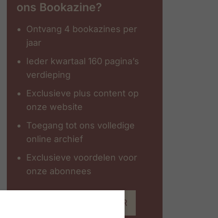
ons Bookazine?
Ontvang 4 bookazines per
jaar
Ieder kwartaal 160 pagina’s
verdieping
Exclusieve plus content op
onze website
Toegang tot ons volledige
online archief
Exclusieve voordelen voor
onze abonnees
Abonneer op #ZigZagHR