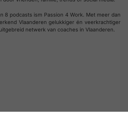
van 8 podcasts ism Passion 4 Work. Met meer dan
werkend Vlaanderen gelukkiger én veerkrachtiger
itgebreid netwerk van coaches in Vlaanderen.