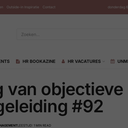
en
Outside-in Inspiratie
Contact
donderdag 6
ENTS
HR BOOKAZINE
HR VACATURES
UNM
g van objectieve
eleiding #92
ANAGEMENT
LEESTIJD: 1 MIN READ