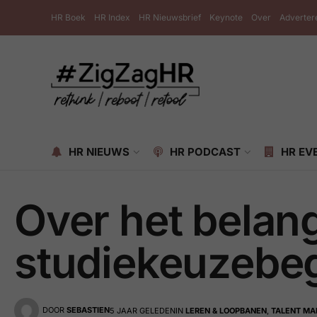
HR Boek
HR Index
HR Nieuwsbrief
Keynote
Over
Adverter
HR NIEUWS
HR PODCAST
HR EV
Over het belan
studiekeuzebeg
DOOR
SEBASTIEN
5 JAAR GELEDEN
IN
LEREN & LOOPBANEN
,
TALENT M