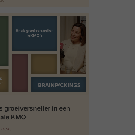
026
s groeiversneller in een
iale KMO
PODCAST