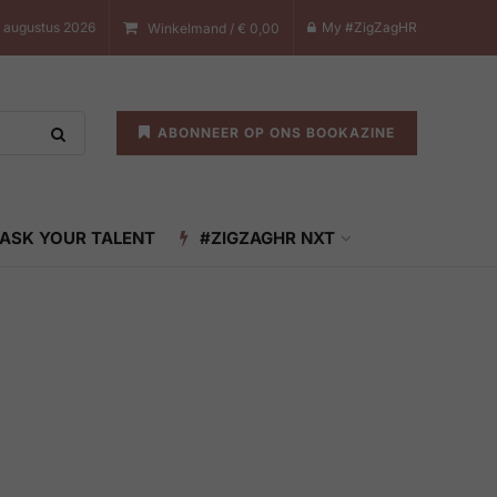
 augustus 2026
My #ZigZagHR
Winkelmand /
€
0,00
ABONNEER OP ONS BOOKAZINE
ASK YOUR TALENT
#ZIGZAGHR NXT