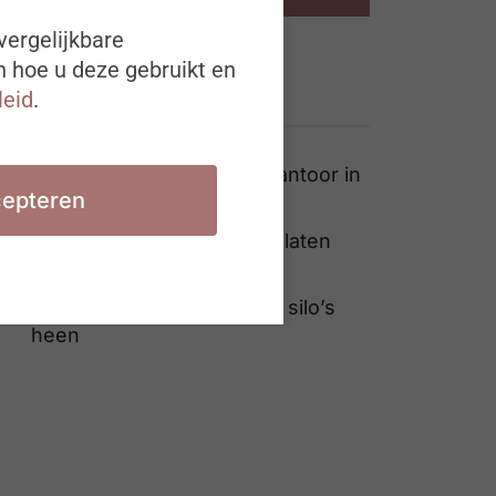
vergelijkbare
n hoe u deze gebruikt en
leid
.
Ook interessant
Attentia opent openluchtkantoor in
epteren
Oost-Vlaanderen
Fietsen naar het werk: we laten
nog veel potentieel liggen
Digitale transformatie over silo’s
heen