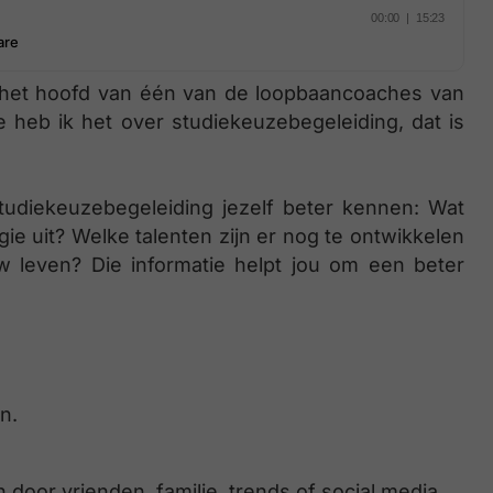
in het hoofd van één van de loopbaancoaches van
 heb ik het over studiekeuzebegeleiding, dat is
studiekeuzebegeleiding jezelf beter kennen: Wat
gie uit? Welke talenten zijn er nog te ontwikkelen
uw leven? Die informatie helpt jou om een beter
en.
den door vrienden, familie, trends of social media.