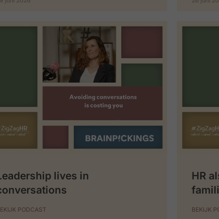
9 juni 2026
26 juni 2
Leadership lives in
HR al
conversations
famil
EKIJK PODCAST
BEKIJK 