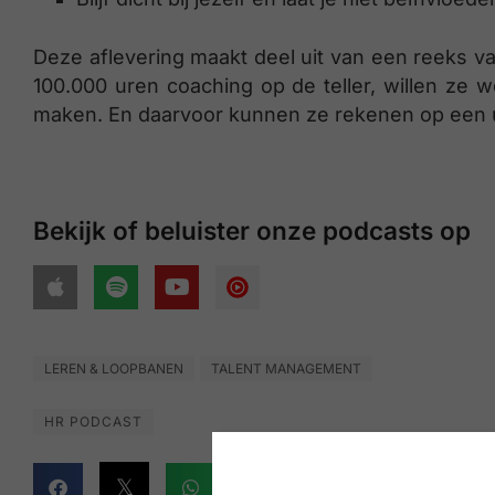
Deze aflevering maakt deel uit van een reeks 
100.000 uren coaching op de teller, willen ze 
maken. En daarvoor kunnen ze rekenen op een u
Bekijk of beluister onze podcasts op
LEREN & LOOPBANEN
TALENT MANAGEMENT
HR PODCAST