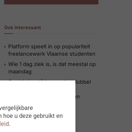
Ook interessant
Platform speelt in op populariteit
freelancewerk Vlaamse studenten
Wie 1 dag ziek is, is dat meestal op
maandag
Op drie jaar tijd meer dan dubbel
zoveel bedrijven die
mobiliteitsbudget aanbieden
vergelijkbare
n hoe u deze gebruikt en
leid
.