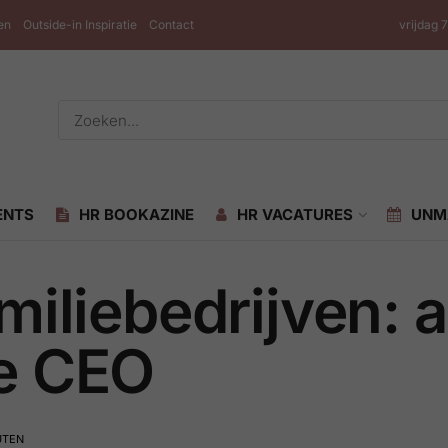
en
Outside-in Inspiratie
Contact
vrijdag 
ENTS
HR BOOKAZINE
HR VACATURES
UNM
amiliebedrijven:
ne CEO
UTEN