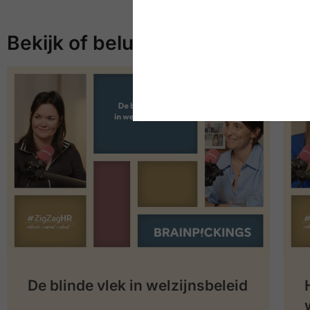
Bekijk of beluister meer
De blinde vlek in welzijnsbeleid