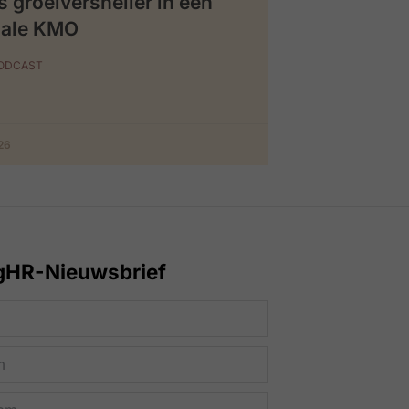
s groeiversneller in een
iale KMO
PODCAST
026
gHR-Nieuwsbrief