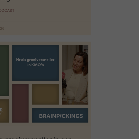
PODCAST
026