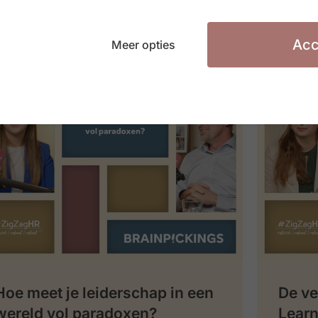
Acc
Meer opties
Hoe meet je leiderschap in een
De ve
wereld vol paradoxen?
Learn