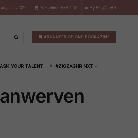
7 augustus 2026
My #ZigZagHR
Winkelmand /
€
0,00
ABONNEER OP ONS BOOKAZINE
ASK YOUR TALENT
#ZIGZAGHR NXT
 aanwerven