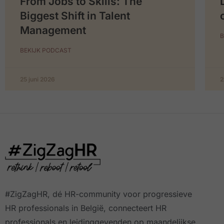
From Jobs to Skills: The
Biggest Shift in Talent
Management
B
BEKIJK PODCAST
25 juni 2026
2
#ZigZagHR, dé HR-community
voor progressieve
HR professionals in België, connecteert HR
professionals en leidinggevenden op maandelijkse