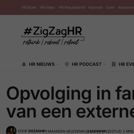
HR Boek
HR Index
HR Nieuwsbrief
Keynote
Over
Adverter
HR NIEUWS
HR PODCAST
HR EV
Opvolging in f
van een exter
DOOR
ZIGZAGHR
11 MAANDEN GELEDEN
IN
LEADERSHIP
LEESTIJD: 2 MIN