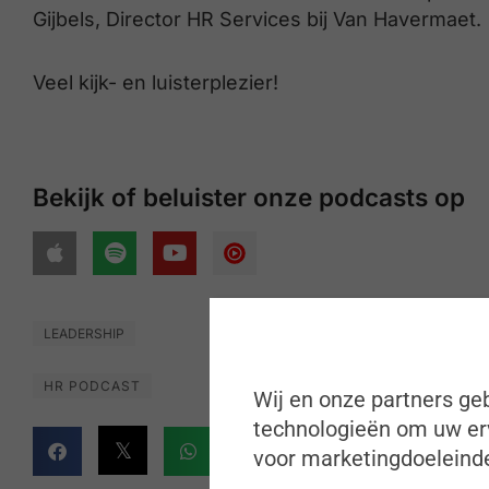
Gijbels, Director HR Services bij Van Havermaet.
Veel kijk- en luisterplezier!
Bekijk of beluister onze podcasts op
LEADERSHIP
HR PODCAST
Wij en onze partners geb
technologieën om uw erv
voor marketingdoeleinde