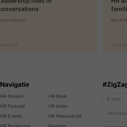
Leadership lives in
HR al
conversations
famil
EKIJK PODCAST
BEKIJK 
2 juni 2026
17 juni 2
Navigatie
#ZigZa
HR Nieuws
HR Boek
HR Podcast
HR Index
HR Events
HR Nieuwsbrief
HR Bookazine
Keynote