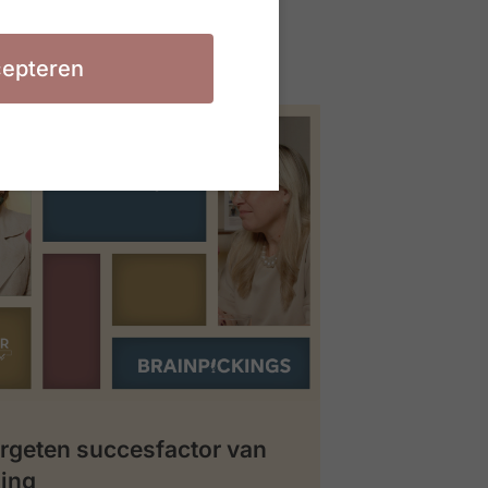
epteren
rgeten succesfactor van
ing