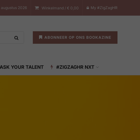
8 augustus 2026
My #ZigZagHR
Winkelmand /
€
0,00
ABONNEER OP ONS BOOKAZINE
ASK YOUR TALENT
#ZIGZAGHR NXT