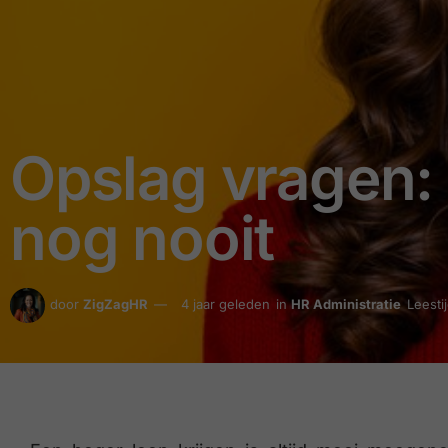
Opslag vragen: 
nog nooit
door
ZigZagHR
4 jaar geleden
in
HR Administratie
Leesti