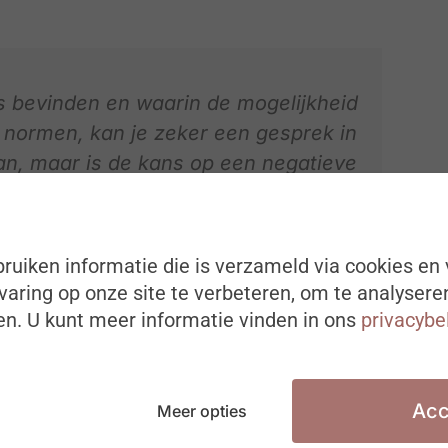
ns bevinden en waarin de mogelijkheid
e normen, kan je zeker een gesprek in
n, maar is de kans op een negatieve
eventuele loononderhandeling zeker
e vormen van flexibiliteit niet uit het
rhoging een interessante aanvulling
ruiken informatie die is verzameld via cookies en 
t”, zegt Jeroen Diels.
aring op onze site te verbeteren, om te analysere
n. U kunt meer informatie vinden in ons
privacybe
Acc
Meer opties