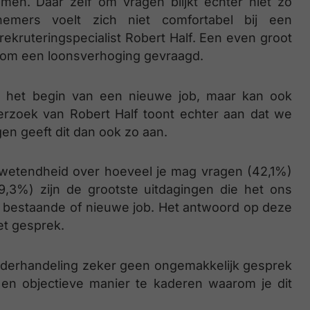
men. Daar zelf om vragen blijkt echter niet zo
emers voelt zich niet comfortabel bij een
rekruteringspecialist Robert Half. Een even groot
f om een loonsverhoging gevraagd.
ij het begin van een nieuwe job, maar kan ook
erzoek van Robert Half toont echter aan dat we
gen geeft dit dan ook zo aan.
wetendheid over hoeveel je mag vragen (42,1%)
,3%) zijn de grootste uitdagingen die het ons
n bestaande of nieuwe job. Het antwoord op deze
et gesprek.
nderhandeling zeker geen ongemakkelijk gesprek
e en objectieve manier te kaderen waarom je dit