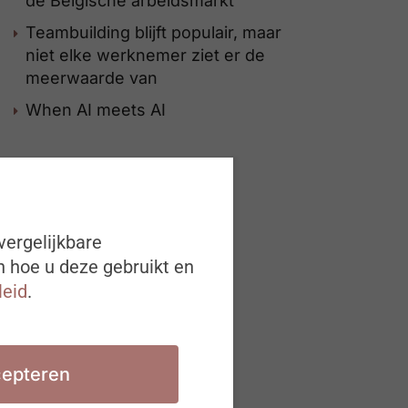
de Belgische arbeidsmarkt
Teambuilding blijft populair, maar
niet elke werknemer ziet er de
meerwaarde van
When AI meets AI
vergelijkbare
n hoe u deze gebruikt en
leid
.
epteren