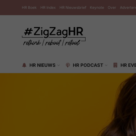
HR Boek
HR Index
HR Nieuwsbrief
Keynote
Over
Adverter
HR NIEUWS
HR PODCAST
HR EV