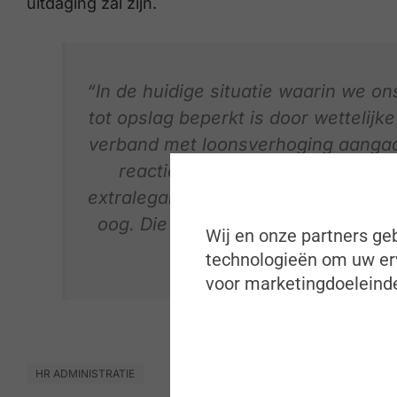
uitdaging zal zijn.
“In de huidige situatie waarin we o
tot opslag beperkt is door wettelijk
verband met loonsverhoging aangaa
reactie groter. Verlies bij een 
extralegale voordelen en verschillend
oog. Die kunnen naast een loonsve
Wij en onze partners geb
zijn in het loonpakke
technologieën om uw erv
voor marketingdoeleinde
HR ADMINISTRATIE