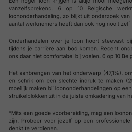
Een hoger loon krijgen is altijd mooi meegeno
vanzelfsprekend. 6 op 10 Belgische werkn
loononderhandeling, zo blijkt uit onderzoek van 
aantal werknemers heeft dan ook nog nooit zel
Onderhandelen over je loon hoort steevast b
tijdens je carrière aan bod komen. Recent ond
ons daar niet comfortabel bij voelen. 6 op 10 Bel
Het aanbrengen van het onderwerp (47,1%), on
en schrik om een slechte indruk te maken (29
moeilijk maken bij loononderhandelingen op ee
struikelblokken zit in de juiste omkadering van h
“Mits een goede voorbereiding, mag een loono
zijn. Probeer voor jezelf op een professionel
denkt te verdienen.