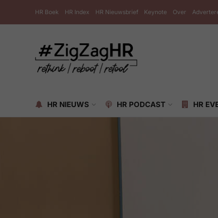
HR Boek
HR Index
HR Nieuwsbrief
Keynote
Over
Adverter
HR NIEUWS
HR PODCAST
HR EV