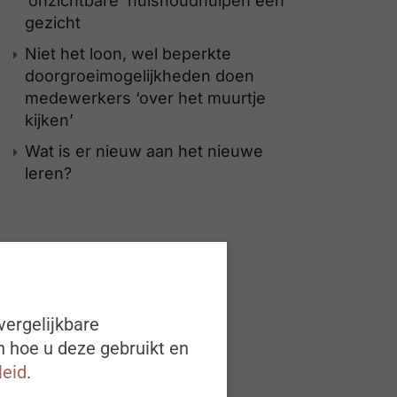
‘onzichtbare’ huishoudhulpen een
gezicht
Niet het loon, wel beperkte
doorgroeimogelijkheden doen
medewerkers ‘over het muurtje
kijken’
Wat is er nieuw aan het nieuwe
leren?
vergelijkbare
n hoe u deze gebruikt en
leid
.