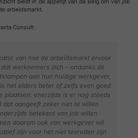
nzicht biedt in de appetijt van de Belg om van job
de arbeidsmarkt.
erta Consult:
dicator van hoe de arbeidsmarkt ervoor
an dat werknemers zich – ondanks de
tklampen aan hun huidige werkgever,
s het elders beter of zelfs even goed
e plaatsen: enerzijds is er nog steeds
 dat aangeeft zeker niet te willen
nderzijds betekent van job willen
 men daarom ook van werkgever wil
atief zijn voor het niet tevreden zijn