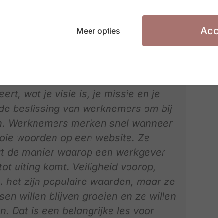
slag om te veranderen van job, zo blijkt uit het
Acc
Meer opties
pstone België:
rt, wat je visie is, je missie en je
n de beslissing van werknemers om bij
kken. Werknemers merken snel wanneer
oie woorden op een website. Ze
t de manier waarop een werkgever
 tot uiting komt. Veiligheid voorop,
 het zijn populaire waarden, maar ze
en willen blijven groeien en ze willen
. Dat is een belangrijke les voor