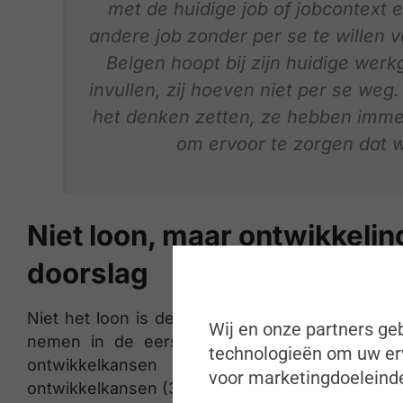
met de huidige job of jobcontext 
andere job zonder per se te willen 
Belgen hoopt bij zijn huidige wer
invullen, zij hoeven niet per se weg
het denken zetten, ze hebben imme
om ervoor te zorgen dat w
Niet loon, maar ontwikkeli
doorslag
Niet het loon is de eerste reden voor werkne
Wij en onze partners geb
nemen in de eerste plaats actie wanneer z
technologieën om uw erv
ontwikkelkansen en doorgroeimogelijkhe
voor marketingdoeleinde
ontwikkelkansen (37%) en loon (31%) geeft da