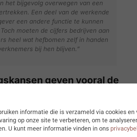
en het bijgevolg overwegen van een
vertrekken. Een deel van de werkende
kgever een andere functie te kunnen
. Toch moeten de cijfers bedrijven aan
rs heel wat hefbomen zelf in handen
erknemers bij hen blijven.”
ngskansen geven vooral de
mers om over het muurtje te kijken. Werknemers
ruiken informatie die is verzameld via cookies en 
e het gevoel hebben dat ze nog maar weinig
aring op onze site te verbeteren, om te analysere
den hebben bij de huidige werkgever. Na
n. U kunt meer informatie vinden in ons
privacybe
arnaast ook de mismatch tussen de eigen normen