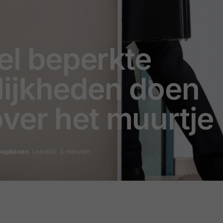
wel beperkte
ijkheden doen
er het muurtje 
Loopbanen
Leestijd: 3 minuten