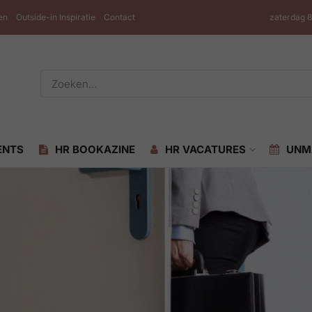
en
Outside-in Inspiratie
Contact
zaterdag 
ENTS
HR BOOKAZINE
HR VACATURES
UNM