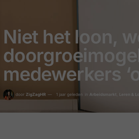
Niet het loon, 
doorgroeimogel
medewerkers ‘ov
door
ZigZagHR
1 jaar geleden
in
Arbeidsmarkt
,
Leren & 