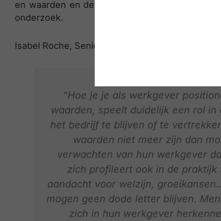
en waarden en de bedrijfscultuur (30%) de door
onderzoek.
Isabel Roche, Senior Market Insights Expert Ste
“Hoe je je als werkgever positionee
waarden, speelt duidelijk een rol i
het bedrijf te blijven of te vertre
waarden niet meer zijn dan mo
verwachten van hun werkgever da
zich profileert ook in de praktijk
aandacht voor welzijn, groeikansen…
mogen geen dode letter blijven. Mens
zich in hun werkgever herkennen