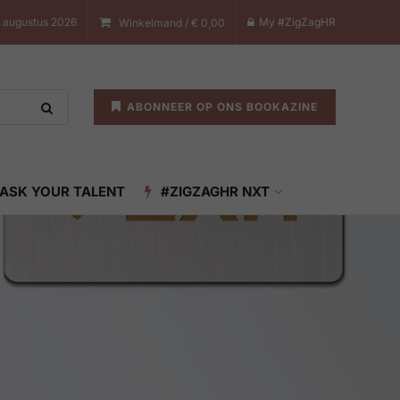
8 augustus 2026
My #ZigZagHR
Winkelmand /
€
0,00
ABONNEER OP ONS BOOKAZINE
ASK YOUR TALENT
#ZIGZAGHR NXT