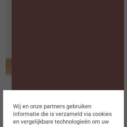
Wij en onze partners gebruiken
informatie die is verzameld via cookies
en vergelijkbare technologieën om uw