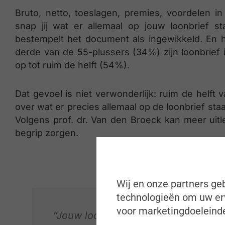
Bruto, netto, toeslagen, premies, voordelen in
snap jij wat er allemaal op jouw loonbrief 
bestempelt het document als ingewikkeld. En ho
derde van de 55-plussers (34%) zijn loonbrief i
op tot ruim de helft (54%).
Dat gevoel is niet verwonderlijk: ruim de helf
over wat er precies allemaal op de loonbrief sta
Volgens prof. dr. Van den Broeck kan meer uitl
begrip zorgen.
Wij en onze partners geb
technologieën om uw erv
voor marketingdoeleinde
“Jouw loonberekening wordt