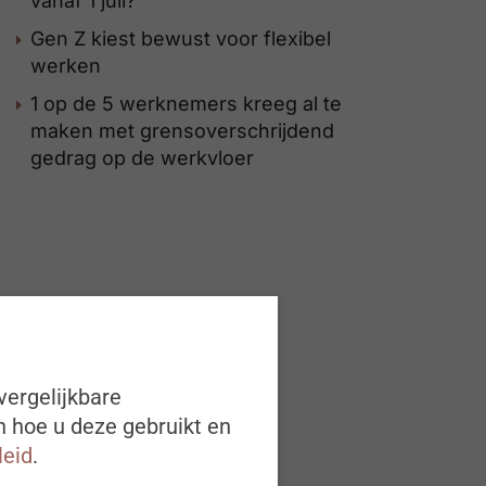
vanaf 1 juli?
Gen Z kiest bewust voor flexibel
werken
1 op de 5 werknemers kreeg al te
maken met grensoverschrijdend
gedrag op de werkvloer
vergelijkbare
n hoe u deze gebruikt en
leid
.