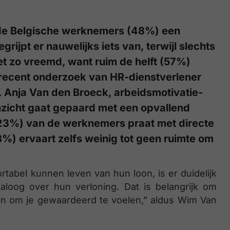
an de Belgische werknemers (48%) een
rijpt er nauwelijks iets van, terwijl slechts
et zo vreemd, want ruim de helft (57%)
uit recent onderzoek van HR-dienstverlener
 Anja Van den Broeck, arbeidsmotivatie-
nzicht gaat gepaard met een opvallend
23%) van de werknemers praat met directe
48%) ervaart zelfs weinig tot geen ruimte om
abel kunnen leven van hun loon, is er duidelijk
ialoog over hun verloning. Dat is belangrijk om
 en om je gewaardeerd te voelen,” aldus Wim Van