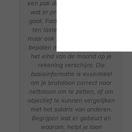
een pak duidelijker als je snapt
wat er precies in plus en min
gaat. Factoren zoals kinderen
ten laste, je paritair comité,
maar ook je statuut en functie,
bepalen mee welk bedrag aan
het eind van de maand op je
rekening verschijnt. Die
basisinformatie is essentieel
om je brutoloon correct naar
nettoloon om te zetten, of om
objectief te kunnen vergelijken
met het salaris van anderen.
Begrijpen wat er gebeurt en
waarom, helpt je loon