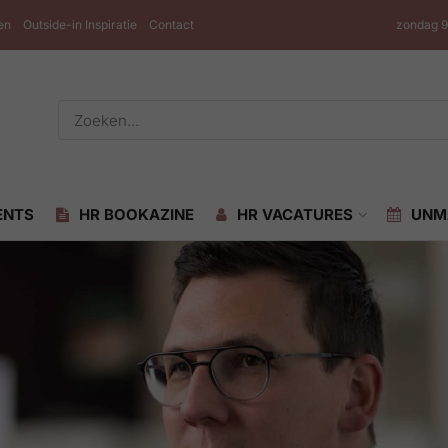
en
Outside-in Inspiratie
Contact
zondag 9
ENTS
HR BOOKAZINE
HR VACATURES
UNM