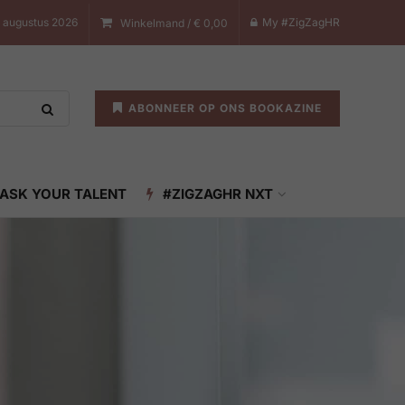
 augustus 2026
My #ZigZagHR
Winkelmand /
€
0,00
ABONNEER OP ONS BOOKAZINE
ASK YOUR TALENT
#ZIGZAGHR NXT