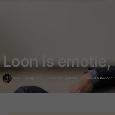
Loon is emotie,
door
ZigZagHR
7 maanden geleden
in
Reward & Recognit