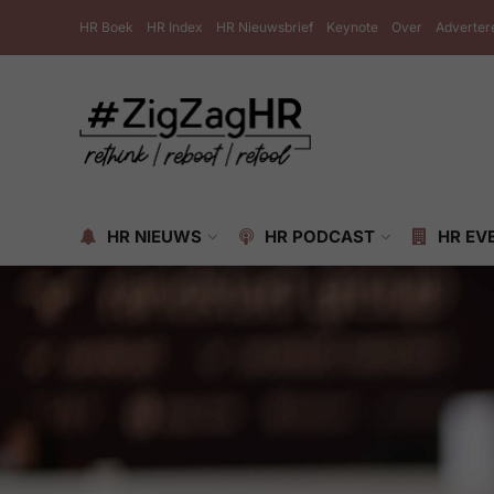
HR Boek
HR Index
HR Nieuwsbrief
Keynote
Over
Adverter
HR NIEUWS
HR PODCAST
HR EV