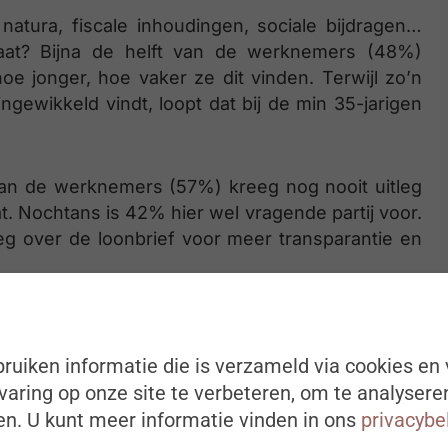
 natura, fiscale inhoudingen, sociale bijdragen…
staat? Bijna de helft van de werknemers (48%)
e jonger, hoe vaker ze dit vinden. Terwijl zo’n
ngewikkeld vindt, loopt dat bij de min 35-jarigen
t van de werknemers (57%) kreeg nog nooit uitleg
at. Nochtans is 42% hier wel vragende partij voor.
eg over de loonbrief voor meer transparantie en
ruiken informatie die is verzameld via cookies en 
aring op onze site te verbeteren, om te analysere
n. U kunt meer informatie vinden in ons
privacybe