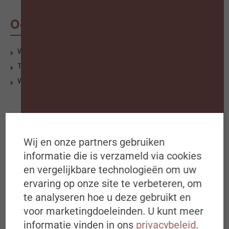
Ook interessant
WPO & Easy Life: Het geheim van een bloeiende werkplek
The Perfect Match 4/7: Flexibel werken
Wouter Van Linden: het belang van nieuwsgierigheid in HR
Bekijk of beluister meer
Wij en onze partners gebruiken
informatie die is verzameld via cookies
en vergelijkbare technologieën om uw
ervaring op onze site te verbeteren, om
te analyseren hoe u deze gebruikt en
Schrijf je in op de
voor marketingdoeleinden. U kunt meer
#ZigZagHR-Nieuwsbrief
informatie vinden in ons
privacybeleid
.