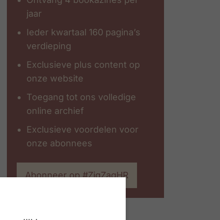
jaar
Ieder kwartaal 160 pagina’s
verdieping
Exclusieve plus content op
onze website
Toegang tot ons volledige
online archief
Exclusieve voordelen voor
onze abonnees
Abonneer op #ZigZagHR