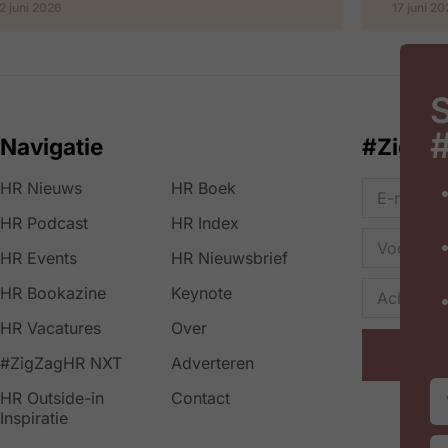
2 juni 2026
17 juni 2
S
Navigatie
#ZigZa
HR Nieuws
HR Boek
HR Podcast
HR Index
HR Events
HR Nieuwsbrief
HR Bookazine
Keynote
HR Vacatures
Over
#ZigZagHR NXT
Adverteren
HR Outside-in
Contact
Inspiratie