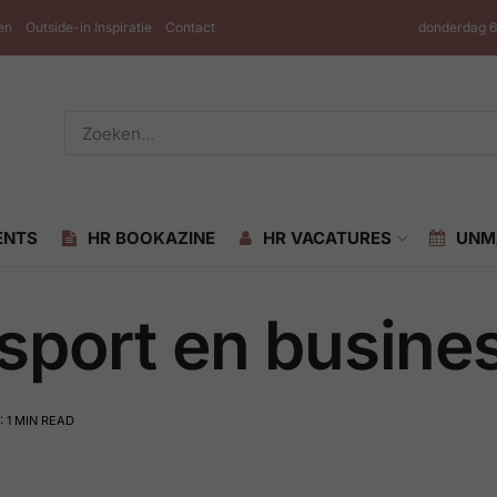
en
Outside-in Inspiratie
Contact
donderdag 6
ENTS
HR BOOKAZINE
HR VACATURES
UNM
 sport en busine
: 1 MIN READ