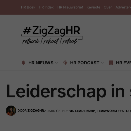
HR Boek
HR Index
HR Nieuwsbrief
Keynote
Over
Adverter
HR NIEUWS
HR PODCAST
HR EV
Leiderschap in
DOOR
ZIGZAGHR
2 JAAR GELEDEN
IN
LEADERSHIP
,
TEAMWORK
LEESTIJD