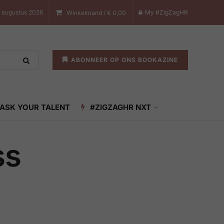
 augustus 2026
My #ZigZagHR
Winkelmand /
€
0,00
ABONNEER OP ONS BOOKAZINE
ASK YOUR TALENT
#ZIGZAGHR NXT
ss