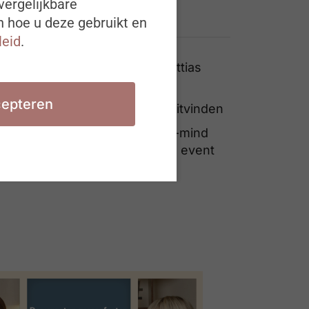
vergelijkbare
n hoe u deze gebruikt en
Ook interessant
leid
.
De toekomstkoffer van Mattias
Walraet
epteren
Het evaluatiegesprek heruitvinden
Sergio Herman open-your-mind
speaker op het #ZigZagHR event
van 5/12