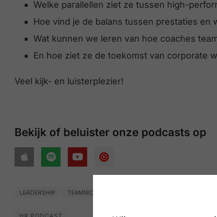
Welke parallellen ziet ze tussen high-perf
Hoe vind je de balans tussen prestaties en w
Wat kunnen we leren van hoe coaches teams
En hoe ziet ze de toekomst van corporate w
Veel kijk- en luisterplezier!
Bekijk of beluister onze podcasts op
LEADERSHIP
TEAMWORK
HR PODCAST