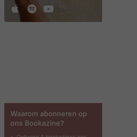
Waarom abonneren op
ons Bookazine?
Ontvang 4 bookazines per