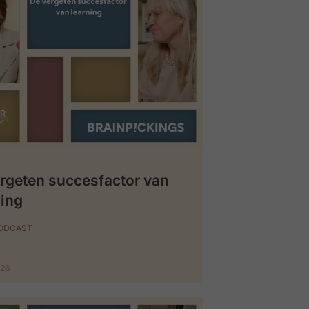
rgeten succesfactor van
ing
PODCAST
026