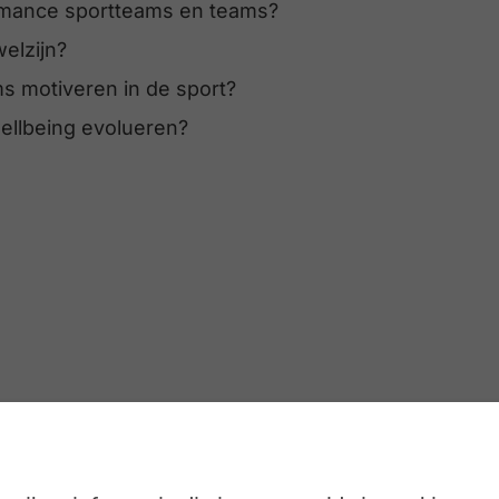
ormance sportteams en teams?
elzijn?
 motiveren in de sport?
ellbeing evolueren?