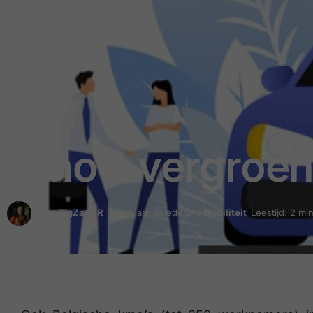
Kmo’s vergroen
door
ZigZagHR
4 jaar geleden
in
Mobiliteit
Leestijd: 2 mi