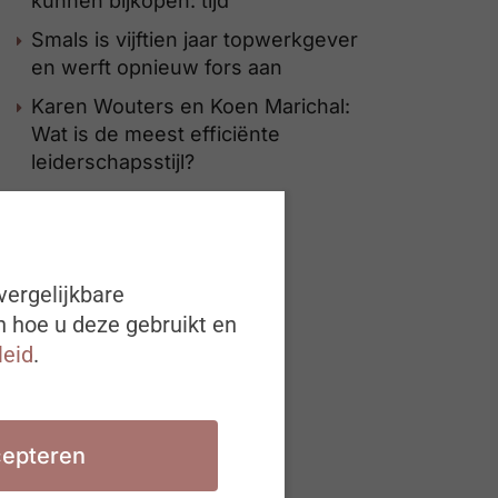
kunnen bijkopen: tijd”
Smals is vijftien jaar topwerkgever
en werft opnieuw fors aan
Karen Wouters en Koen Marichal:
Wat is de meest efficiënte
leiderschapsstijl?
vergelijkbare
n hoe u deze gebruikt en
leid
.
epteren