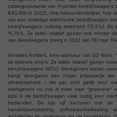
cataloguswaarde van (hybride) bedrijfswagens op
€43.000 in 2022). Hoe milieuvriendelijker, hoe 
van een volledige elektrische bedrijfswagen st
bedrijfswagens volledig elektrisch (12,5%). Bij
15,75%. Ze tellen relatief gezien ook minder
van dieselwagens steeg in 2022 van 110 naar 114
Annelies Rottiers, kmo-adviseur van SD Worx: 
de kleinste kmo’s. Ze tellen relatief gezien me
benzinewagens (61%). Werkgevers kiezen versne
hangt doorgaans een hoger prijskaartje aa
aftrekbaarheid – die pas echt geldt voor w
werkgevers nu ook al meer naar “groenere” wa
jobs is de bedrijfswagen vaak nodig voor kla
bedienden. De top vijf sectoren met de m
handelsbemiddeling, softwareontwikkeling e
architecten en ingenieurs en de bouwsector. 