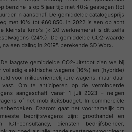
 benzine is op 5 jaar tijd met 40% gestegen (tot
duurder in aanschaf. De gemiddelde catalogusprijs
eeg met 10% tot €60.850. In 2022 is een op acht
 de kleinste kmo’s (< 20 werknemers) is dit zelfs
 dieselwagens (24%). De gemiddelde CO2-waarde
, na een daling in 2019”, berekende SD Worx.
“De laagste gemiddelde CO2-uitstoot zien we bij
er volledig elektrische wagens (16%) en (hybride)
ld voor milieuvriendelijkere wagens, maar daar
n vast. Om te anticiperen op de verminderde
agens aangeschaft vanaf 1 juli 2023 – neigen
gens of het mobiliteitsbudget. In commerciële
ntenbezoeken. Daarom gaat het voornamelijk om
eeste bedrijfswagens zijn: groothandel en
n ICT-consultancy, diensten bedrijfsbeheer,
Ook zo goed als alle handelsvertegenwoordigers