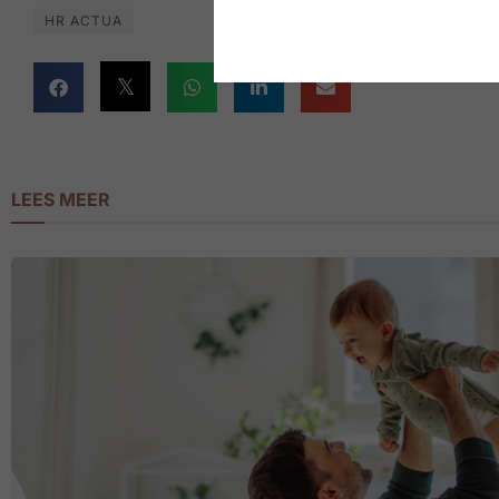
HR ACTUA
LEES MEER