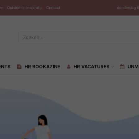
en
Outside-in Inspiratie
Contact
donderdag 6
ENTS
HR BOOKAZINE
HR VACATURES
UNM