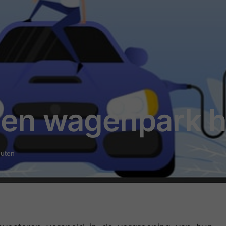
en wagenpark he
nuten