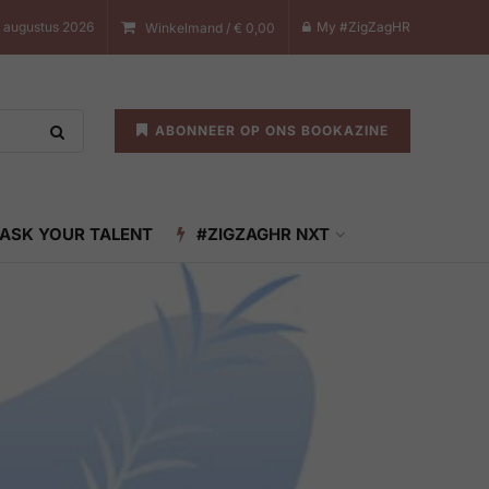
 augustus 2026
My #ZigZagHR
Winkelmand /
€
0,00
ABONNEER OP ONS BOOKAZINE
ASK YOUR TALENT
#ZIGZAGHR NXT