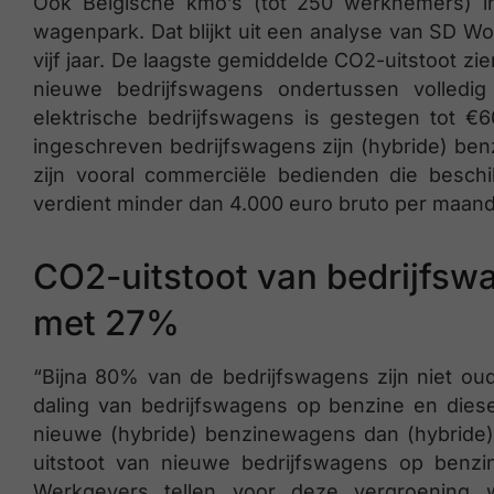
Ook Belgische kmo’s (tot 250 werknemers) i
wagenpark. Dat blijkt uit een analyse van SD W
vijf jaar. De laagste gemiddelde CO2-uitstoot zie
nieuwe bedrijfswagens ondertussen volledig 
elektrische bedrijfswagens is gestegen tot 
ingeschreven bedrijfswagens zijn (hybride) ben
zijn vooral commerciële bedienden die besch
verdient minder dan 4.000 euro bruto per maand
CO2-uitstoot van bedrijfsw
met 27%
“Bijna 80% van de bedrijfswagens zijn niet oud
daling van bedrijfswagens op benzine en diese
nieuwe (hybride) benzinewagens dan (hybride) 
uitstoot van nieuwe bedrijfswagens op benzi
Werkgevers tellen voor deze vergroening