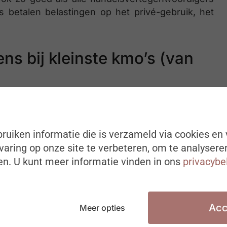
betalen belastingen op het privé-gebruik, het
s bij kleinste kmo’s (van
)
mo’s (tot 250 werknemers). Wanneer er rekening
lke categorie, is de kans op een bedrijfswagen
n op drie werknemers of 30,65%) de laatste vijf
ruiken informatie die is verzameld via cookies en 
inste kmo’s (<20 werknemers) waar ongeveer een
aring op onze site te verbeteren, om te analysere
rijfswagen beschikt.
n. U kunt meer informatie vinden in ons
privacybe
Acc
Meer opties