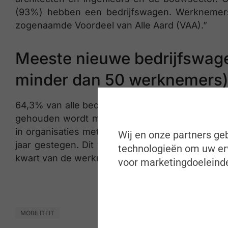
(93%) hebben een bedrijfswagen. Werknemers 
zogenaamde Voordeel van Alle Aard (VAA).”
Meeste nieuwe bedrijfswagen
minder dan 50 werknemers
64,3% van alle bedrijfswagens komen voor in k
gehouden wordt met het aantal werknemers in e
in organisaties met 20-49 werknemers (bijna éé
Wij en onze partners geb
jaar gestegen. Dit wordt gevolgd door de kle
technologieën om uw erv
kwart van de werknemers (25,97%) over een bed
voor marketingdoeleinde
MOBILITEIT