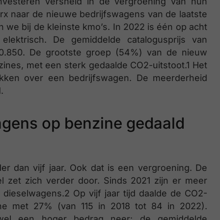
nvesteren versneld in de vergroening van hun
orx naar de nieuwe bedrijfswagens van de laatste
n we bij de kleinste kmo’s. In 2022 is één op acht
elektrisch. De gemiddelde catalogusprijs van
€60.850. De grootste groep (54%) van de nieuw
zines, met een sterk gedaalde CO2-uitstoot.1 Het
ikken over een bedrijfswagen. De meerderheid
.
agens op benzine gedaald
er dan vijf jaar. Ook dat is een vergroening. De
l zet zich verder door. Sinds 2021 zijn er meer
dieselwagens.2 Op vijf jaar tijd daalde de CO2-
ne met 27% (van 115 in 2018 tot 84 in 2022).
 wel een hoger bedrag neer: de gemiddelde