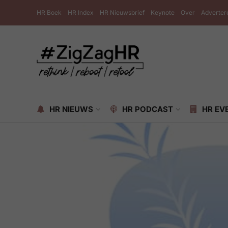
HR Boek
HR Index
HR Nieuwsbrief
Keynote
Over
Adverter
HR NIEUWS
HR PODCAST
HR EV