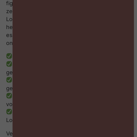
figuurlijk in het hoofd van de leider, ‘t is te
zeggen in dat van Bart Buyst, CHRO bij La
Lorraine Bakery Group. Het is ook de titel van
het boek dat hij geschreven heeft, waarin hij de
essentiële elementen van leiderschapsgedrag
ontrafelt.
Wanneer is een leider succesvol?
Wat maakt dat leiders dysfunctioneel
gedrag stellen?
Welke ervaringen hebben Bart als leider
gevormd?
Hoe bereid hij de nieuwe generatie leiders
voor?
En hoe krijgt leiderschap vorm bij La
Lorraine Bakery Group?
Veel kijk- en luisterplezier!