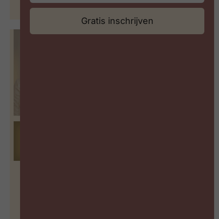
29 juni 2026
Gratis inschrijven
De vergeten succesfactor van
Learning
BEKIJK PODCAST