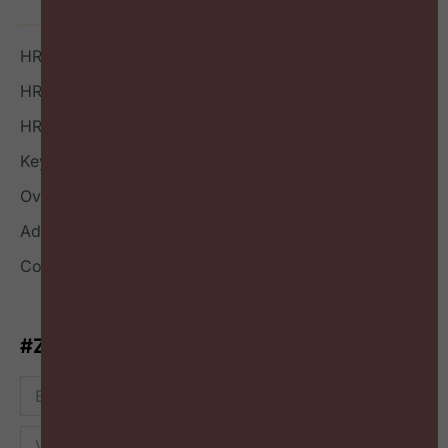
HR Boek
HR Index
HR Nieuwsbrief
Keynote
Over
Adverteren
Contact
#ZigZagHR-Nieuwsbrief