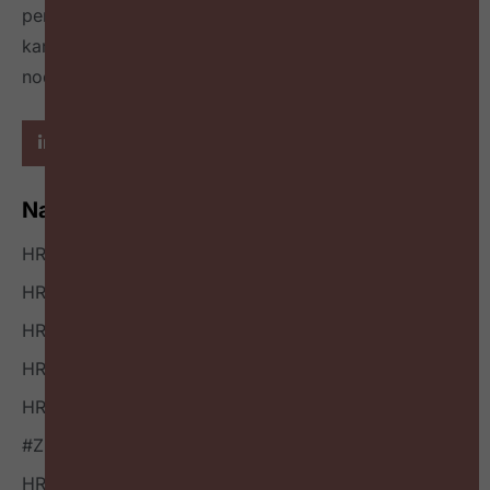
per kwartaal
en geeft richting hoe HR zichzelf heruit
kan vinden en welke mindset en skillset daarvoor
nodig zijn.
Navigatie
HR Nieuws
HR Podcast
HR Events
HR Bookazine
HR Vacatures
#ZigZagHR NXT
HR Outside-in Inspiratie