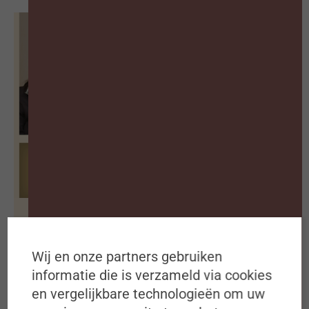
De blinde vlek in welzijnsbeleid
Wij en onze partners gebruiken
BEKIJK PODCAST
informatie die is verzameld via cookies
en vergelijkbare technologieën om uw
30 juni 2026