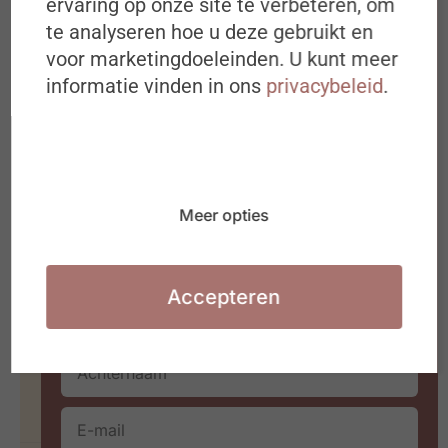
ervaring op onze site te verbeteren, om
te analyseren hoe u deze gebruikt en
Schrijf je in op de
voor marketingdoeleinden. U kunt meer
#ZigZagHR-Nieuwsbrief
informatie vinden in ons
privacybeleid
.
Iedere dinsdagochtend om 8u00 in
jouw mailbox
Ideeën, inspiratie, best & next
practices over (de toekomst van) HR
Meer opties
Waarmee jij aan de slag kan in jouw
organisatie of HR team
Accepteren
Hoe meet je leiderschap in een
wereld vol paradoxen?
BEKIJK PODCAST