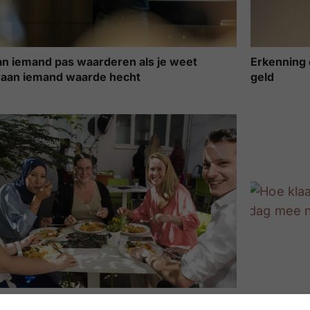
an iemand pas waarderen als je weet
Erkenning 
aan iemand waarde hecht
geld
het collectieve zomergeschenk van
Hoe klaar i