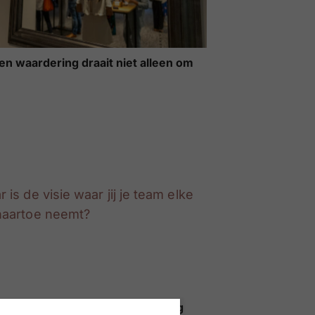
en waardering draait niet alleen om
s de visie waar jij je team elke dag