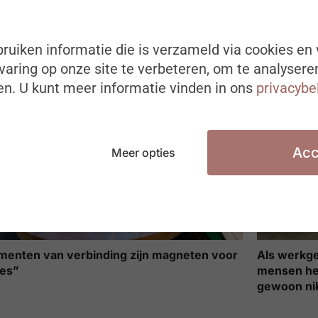
stad de verbinding met de organisatie
mee naart
terkt
ruiken informatie die is verzameld via cookies en 
aring op onze site te verbeteren, om te analysere
n. U kunt meer informatie vinden in ons
privacybe
Acc
Meer opties
enten van verbinding zijn magneten voor
Als werkge
es”
mensen hee
gewoon ni