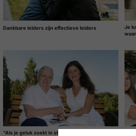
Je k
Dankbare leiders zijn effectieve leiders
waar
“Als je geluk zoekt in steeds meer voordelen
Hoe 