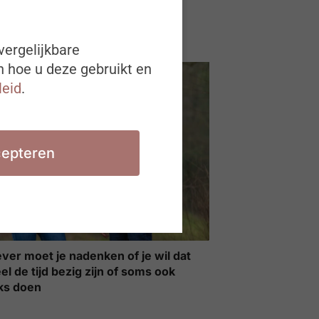
oe neemt?
vergelijkbare
n hoe u deze gebruikt en
leid
.
epteren
ver moet je nadenken of je wil dat
l de tijd bezig zijn of soms ook
ks doen