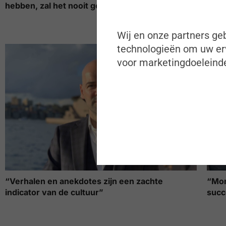
hebben, zal het nooit genoeg zijn”
Rand
vers
Wij en onze partners geb
technologieën om uw erv
voor marketingdoeleinde
“Verhalen en anekdotes zijn een zachte
“Mom
indicator van de cultuur”
succ