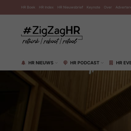
HR Boek
HR Index
HR Nieuwsbrief
Keynote
Over
Adverter
HR NIEUWS
HR PODCAST
HR EV