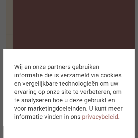
De blinde vlek in welzijnsbeleid
BEKIJK PODCAST
30 juni 2026
Wij en onze partners gebruiken
informatie die is verzameld via cookies
en vergelijkbare technologieën om uw
ervaring op onze site te verbeteren, om
te analyseren hoe u deze gebruikt en
voor marketingdoeleinden. U kunt meer
Schrijf je in op de
informatie vinden in ons
privacybeleid
.
#ZigZagHR-Nieuwsbrief
Iedere dinsdagochtend om 8u00 in