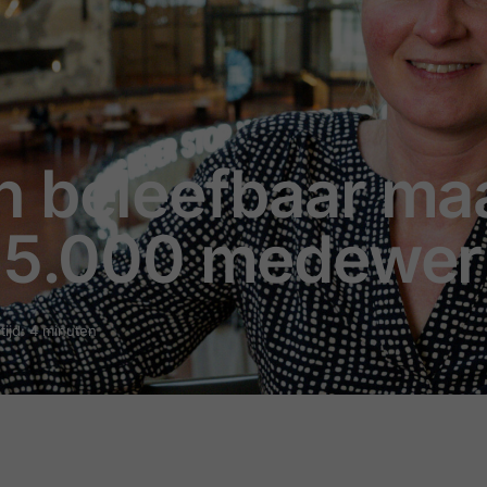
n beleefbaar maa
n 5.000 medewer
tijd: 4 minuten