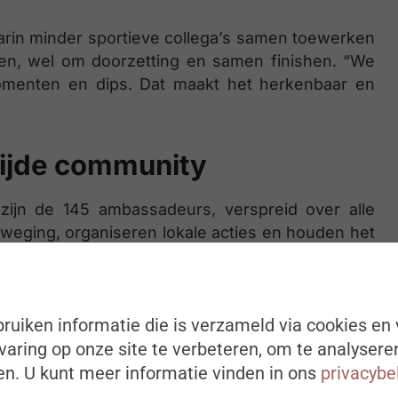
aarin minder sportieve collega’s samen toewerken
jden, wel om doorzetting en samen finishen. “We
omenten en dips. Dat maakt het herkenbaar en
ijde community
zijn de 145 ambassadeurs, verspreid over alle
beweging, organiseren lokale acties en houden het
edicated team en een taskforce per regio. Ze
ruiken informatie die is verzameld via cookies en 
krijgen zichtbaarheid. “Hun enthousiasme werkt
aring op onze site te verbeteren, om te analysere
hrijft, doet vaak de tweede keer wel mee, gewoon
n. U kunt meer informatie vinden in ons
privacybe
Isabelle.