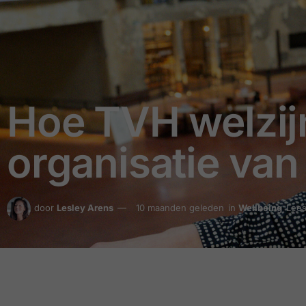
Hoe TVH welzij
organisatie va
door
Lesley Arens
10 maanden geleden
in
Wellbeing
Lees