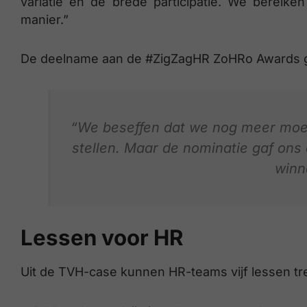
variatie en de brede participatie. We bereik
manier.”
De deelname aan de #ZigZagHR ZoHRo Awards ga
“We beseffen dat we nog meer moe
stellen. Maar de nominatie gaf ons
winn
Lessen voor HR
Uit de TVH-case kunnen HR-teams vijf lessen tr