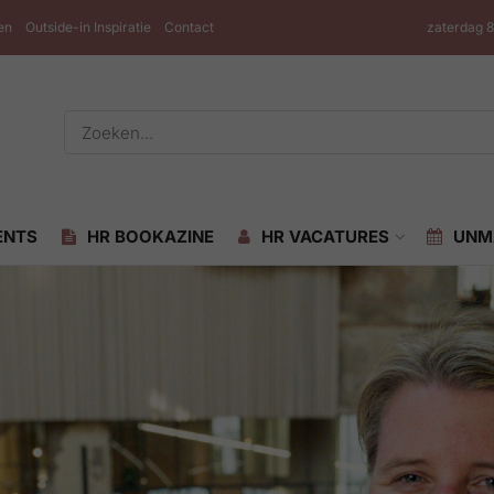
en
Outside-in Inspiratie
Contact
zaterdag 
ENTS
HR BOOKAZINE
HR VACATURES
UNM