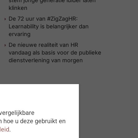
stem jonge generatie luider laten
klinken
De 72 uur van #ZigZagHR:
Learnability is belangrijker dan
ervaring
De nieuwe realiteit van HR
vandaag als basis voor de publieke
dienstverlening van morgen
vergelijkbare
n hoe u deze gebruikt en
leid
.