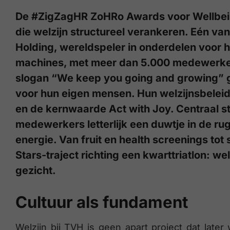
De #ZigZagHR ZoHRo Awards voor Wellbeing 
die welzijn structureel verankeren. Eén va
Holding, wereldspeler in onderdelen voor h
machines, met meer dan 5.000 medewerkers
slogan “We keep you going and growing” ge
voor hun eigen mensen. Hun welzijnsbeleid
en de kernwaarde Act with Joy. Centraal 
medewerkers letterlijk een duwtje in de ru
energie. Van fruit en health screenings tot
Stars-traject richting een kwarttriatlon: wel
gezicht.
Cultuur als fundament
Welzijn bij TVH is geen apart project dat late