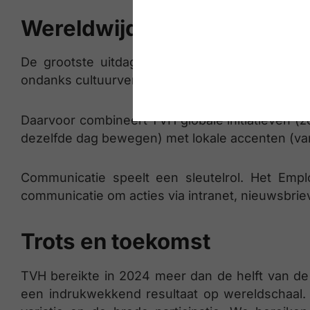
Wereldwijd verbinden
De grootste uitdaging voor TVH is schaal: h
ondanks cultuurverschillen en tijdzones?
Daarvoor combineert TVH globale initiatieven (z
dezelfde dag bewegen) met lokale accenten (van 
Communicatie speelt een sleutelrol. Het Em
communicatie om acties via intranet, nieuwsbrie
Trots en toekomst
TVH bereikte in 2024 meer dan de helft van de 
een indrukwekkend resultaat op wereldschaal. 