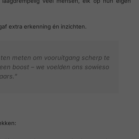
en laagdrempelig veel mensen, elk op hun eigen
f extra erkenning én inzichten.
ten meten om vooruitgang scherp te
 een boost – we voelden ons sowieso
aars.”
ekken: