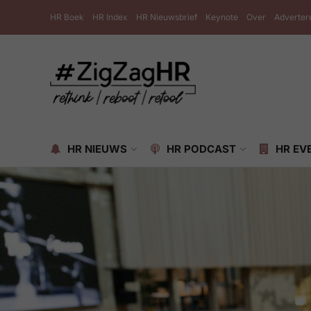
HR Boek
HR Index
HR Nieuwsbrief
Keynote
Over
Adverter
HR NIEUWS
HR PODCAST
HR EV