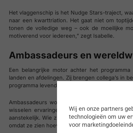
Het vlaggenschip is het Nudge Stars-traject, w
naar een kwarttriatlon. Het gaat niet om topti
tonen de volledige weg – ook de moeilijke m
motiverend voor iedereen,” zegt Isabelle.
Ambassadeurs en wereldw
Een belangrijke motor achter het programma 
landen en afdelingen. Zij brengen collega’s in 
programma levendig.
Ambassadeurs worden ondersteund door een d
Wij en onze partners geb
wisselen ervaringen uit, worden getraind en 
technologieën om uw erv
aanstekelijk. Wie zich de eerste keer niet insc
voor marketingdoeleinde
omdat ze zien hoeveel energie het geeft,” aldus 