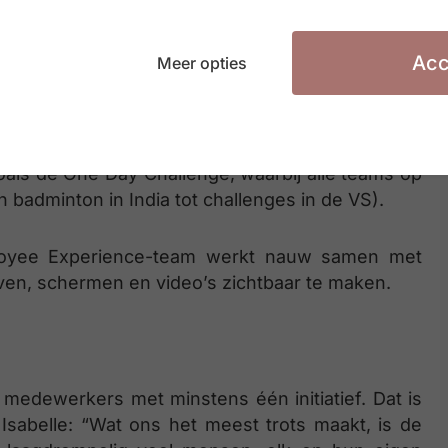
Acc
Meer opties
oe houd je 5.000 mensen wereldwijd betrokken,
oals de One Day Challenge, waarbij alle teams op
badminton in India tot challenges in de VS).
ployee Experience-team werkt nauw samen met
ven, schermen en video’s zichtbaar te maken.
medewerkers met minstens één initiatief. Dat is
Isabelle: “Wat ons het meest trots maakt, is de