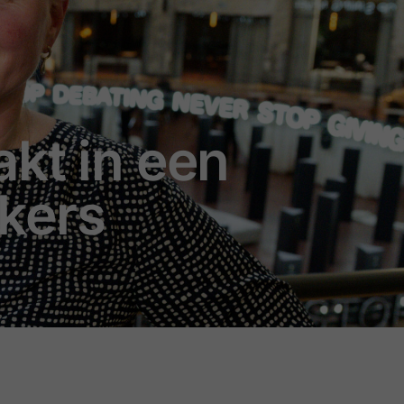
kt in een
kers