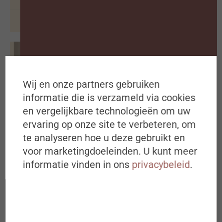
30 juni 2026
Wij en onze partners gebruiken
informatie die is verzameld via cookies
en vergelijkbare technologieën om uw
ervaring op onze site te verbeteren, om
te analyseren hoe u deze gebruikt en
voor marketingdoeleinden. U kunt meer
Schrijf je in op de
informatie vinden in ons
privacybeleid
.
#ZigZagHR-Nieuwsbrief
Iedere dinsdagochtend om 8u00 in
Hoe meet je leiderschap in een
jouw mailbox
wereld vol paradoxen?
Ideeën, inspiratie, best & next