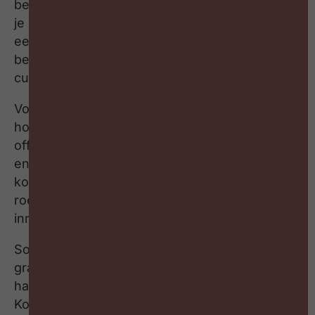
betrokkenheid en customer intimacy? Hoe kan
je inzet en betrokkenheid belonen? Hoe zet je
een cultuur van innovation by all neer binnen je
bedrijf? En wat is het effect van een sterke
cultuur op het bedrijfsresultaat?
Voor een antwoord op die vragen kruip ik in het
hoofd van Sofie Liekens, chief happiness
officer bij Upgrade Estate. Koenraad Belsack
en Nele Van Damme, ook buiten het werk een
koppel, staan er al meer dan 20 jaar aan het
roer en blijven verbazen door hun
innovatiekracht.
Sofie is duidelijk een learnatic die zich zelf ook
graag laat inspireren. In de eerste plaats door
haar collega’s en door co-founders Nele en
Koenraad. Ook (wijlen) Jef Clement heeft een