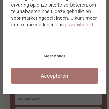
Bekijk of beluister meer
ervaring op onze site te verbeteren, om
te analyseren hoe u deze gebruikt en
Schrijf je in op de
voor marketingdoeleinden. U kunt meer
#ZigZagHR-Nieuwsbrief
informatie vinden in ons
privacybeleid
.
Iedere dinsdagochtend om 8u00 in
jouw mailbox
Ideeën, inspiratie, best & next
practices over (de toekomst van) HR
Meer opties
Waarmee jij aan de slag kan in jouw
organisatie of HR team
Accepteren
De blinde vlek in welzijnsbeleid
BEKIJK PODCAST