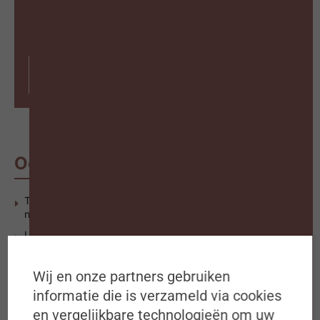
Exclusieve voordelen voor onze
abonnees
Abonneer op #ZigZagHR
Ook interessant
The real challenge for successful digital transformations is
not technology (English)
Learn from the best: Werk dat levens redt
Uitdagingen en kansen rondom cybersecurity in Belgische
KMO’s
Wij en onze partners gebruiken
informatie die is verzameld via cookies
en vergelijkbare technologieën om uw