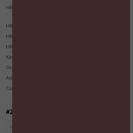
HR Outside-in Inspiratie
HR Boek
HR Index
HR Nieuwsbrief
Keynote
Over
Adverteren
Contact
#ZigZagHR-Nieuwsbrief