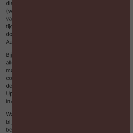
diepe indruk op haar nagelaten, Dirk Buyens en
(wijlen) Peter De Prins hebben haar het belang
van een strategisch HR beleid bijgebracht. En
tijdens haar loopbaan liet ze zich omringen
door enkele sherpa’s zoals Luk Dewulf, Gabriël
Augustijn en Elke van Hoof.
Bij Upgrade Estate hebben ze een collectieve
allergie tegen het idee dat er oorlog gevoerd
moet worden om talent aan te trekken. “We
connecteren liever met talent” zegt Sofie, op
de externe arbeidsmarkt maar ook binnen
Upkot en binnen hun ecosysteem van
investeerders.
Wat maakt dat mensen geëngageerd zijn en
blijven? Hoe kan je inzet en betrokkenheid
belonen? Niet door verloning, zo blijkt, hoewel