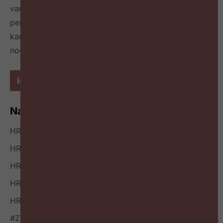
van best & next practices online
én in een tijdschrift
per kwartaal
en geeft richting hoe HR zichzelf heruit
kan vinden en welke mindset en skillset daarvoor
nodig zijn.
Navigatie
HR Nieuws
HR Podcast
HR Events
HR Bookazine
HR Vacatures
#ZigZagHR NXT