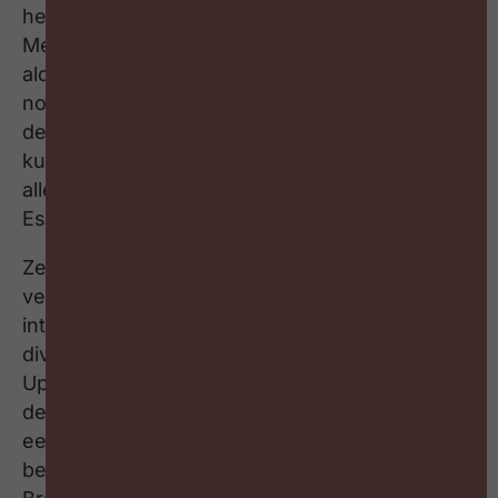
het loon uiteraard marktconform moet zijn.
Meer nog, bonussen werken contraproductief,
aldus Sofie. Daarom zetten ze vooral in op
non-financial benefits. Zo krijgen medewerkers
de kans om mee te gaan op een inspiratiereis,
kunnen ze een leiderschapstraject volgen, en
alle medewerkers die drie jaar bij Upgrade
Estate werken, kunnen aandelen kopen.
Ze ziet ook een heel duidelijke link tussen
vertrouwen, betrokkenheid en customer
intimacy. In 2020 zijn ze gestart met een
diversiteitstraject met Hassan Al Hilou én bij
Upgrade Estate hebben ze geen R&D
departement. In de plaats daarvan hebben ze
een cultuur van ‘innovation by all’. Wat dat
betekent, ontdek je in deze aflevering van