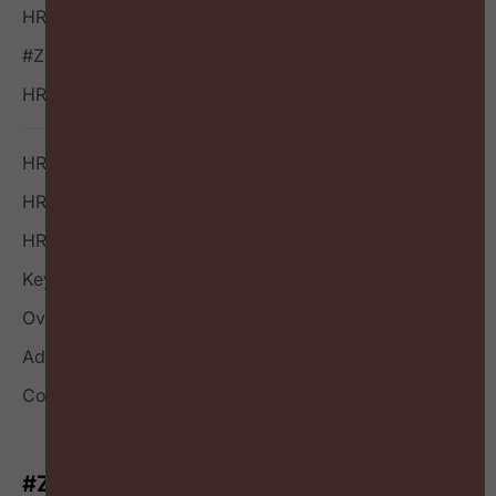
HR Vacatures
#ZigZagHR NXT
HR Outside-in Inspiratie
HR Boek
HR Index
HR Nieuwsbrief
Keynote
Over
Adverteren
Contact
#ZigZagHR-Nieuwsbrief