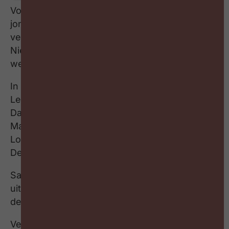
Voor de 12de keer polste Deloitte Global wat de
jongste generaties op onze werkvloer
verwachten van het leven en van het werk.
Niet onbelangrijk als je weet dat vier op de tien
werknemers vandaag 35 jaar zijn of jonger.
In deze aflevering van Brainpickings kruipt
Lesley Arens in het hoofd van Nathalie Van
Daele, Human Capital Consulting Leader; Birgitt
Maes, Human Capital Manager en Helena Van
Loon, Business Analyst HR Transformation bij
Deloitte Belgium.
Samen overlopen ze de belangrijkste inzichten
uit deze survey zodat jij daarmee concreet aan
de slag kan in jouw HR beleid.
Veel kijk- en luisterplezier!