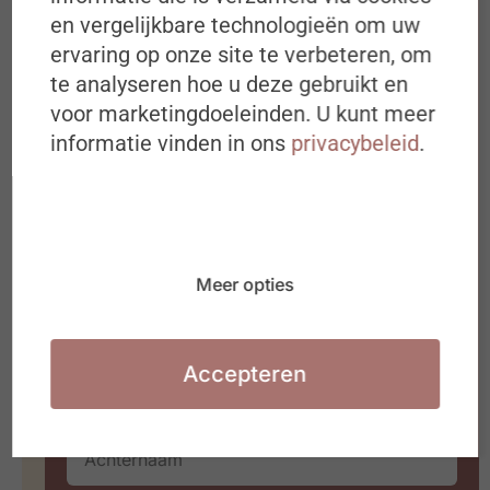
BEKIJK PODCAST
en vergelijkbare technologieën om uw
ervaring op onze site te verbeteren, om
te analyseren hoe u deze gebruikt en
30 juni 2026
Schrijf je in op de
voor marketingdoeleinden. U kunt meer
#ZigZagHR-Nieuwsbrief
informatie vinden in ons
privacybeleid
.
Iedere dinsdagochtend om 8u00 in
jouw mailbox
Ideeën, inspiratie, best & next
practices over (de toekomst van) HR
Meer opties
Waarmee jij aan de slag kan in jouw
organisatie of HR team
Accepteren
Hoe meet je leiderschap in een