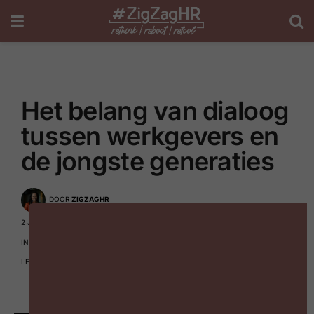
Het belang van dialoog
tussen werkgevers en
de jongste generaties
DOOR
ZIGZAGHR
2 JAAR GELEDEN
IN
#ZIGZAGHR NXT
,
DIVERSITEIT & INCLUSIE
,
HR TRENDS
LEESTIJD: 1 MIN READ