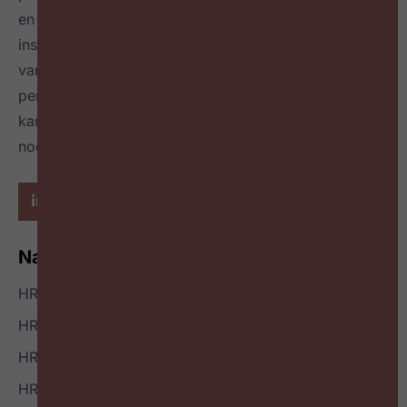
en leidinggevenden op maandelijkse events,
inspireert over de toekomst van HR door het delen
van best & next practices online
én in een tijdschrift
per kwartaal
en geeft richting hoe HR zichzelf heruit
kan vinden en welke mindset en skillset daarvoor
nodig zijn.
Navigatie
HR Nieuws
HR Podcast
HR Events
HR Bookazine