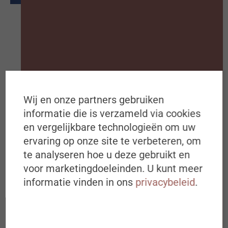
Wij en onze partners gebruiken
informatie die is verzameld via cookies
en vergelijkbare technologieën om uw
ervaring op onze site te verbeteren, om
te analyseren hoe u deze gebruikt en
Schrijf je in op de
Waarom abonneren op ons
voor marketingdoeleinden. U kunt meer
#ZigZagHR-Nieuwsbrief
informatie vinden in ons
privacybeleid
.
Bookazine?
Iedere dinsdagochtend om 8u00 in
Ontvang 4 bookazines per jaar
jouw mailbox
Ideeën, inspiratie, best & next