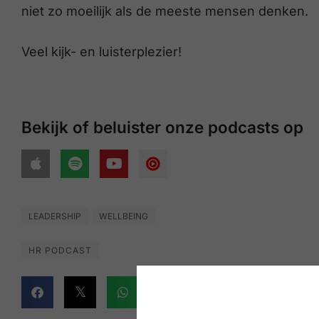
niet zo moeilijk als de meeste mensen denken.
Veel kijk- en luisterplezier!
Bekijk of beluister onze podcasts op
LEADERSHIP
WELLBEING
HR PODCAST