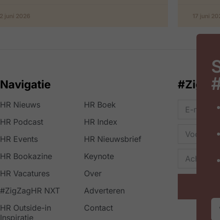
2 juni 2026
17 juni 2
S
Navigatie
#ZigZa
HR Nieuws
HR Boek
HR Podcast
HR Index
HR Events
HR Nieuwsbrief
HR Bookazine
Keynote
HR Vacatures
Over
#ZigZagHR NXT
Adverteren
HR Outside-in
Contact
Inspiratie