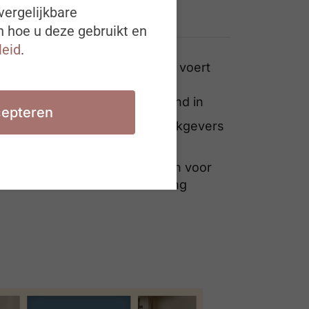
vergelijkbare
Ook interessant
n hoe u deze gebruikt en
leid
.
Koning Boudewijnstichting voert
vanaf 1 januari 2024 de
vergadervrije vrijdagochtend in
epteren
Wat verandert er voor werkgevers
vanaf 1 juli?
De 3 grootste hindernissen voor
internationale tewerkstelling