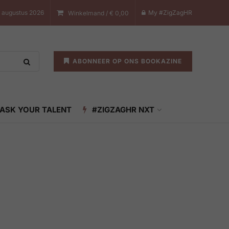
7 augustus 2026
My #ZigZagHR
Winkelmand /
€
0,00
ABONNEER OP ONS BOOKAZINE
ASK YOUR TALENT
#ZIGZAGHR NXT