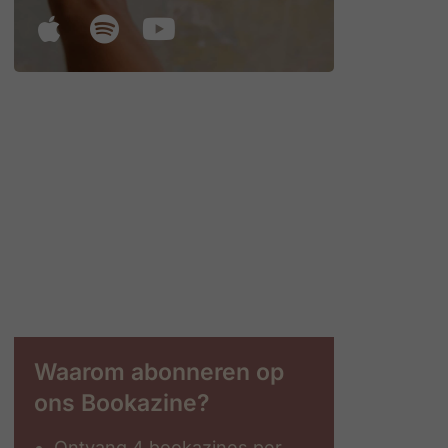
Waarom abonneren op
ons Bookazine?
Ontvang 4 bookazines per