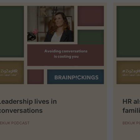
Leadership lives in
HR al
conversations
famil
EKIJK PODCAST
BEKIJK 