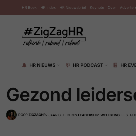
HR Boek
HR Index
HR Nieuwsbrief
Keynote
Over
Adverter
HR NIEUWS
HR PODCAST
HR EV
Gezond leider
DOOR
ZIGZAGHR
2 JAAR GELEDEN
IN
LEADERSHIP
,
WELLBEING
LEESTIJD: