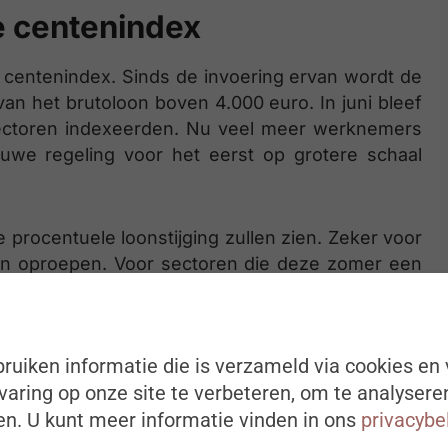
e centenindex
 centenindex. Sinds de invoering ervan wordt de
an het brutoloon boven 4.000 euro. In juni bleef
sectoren indexeerden. Nu veel meer werknemers
ieuwe regeling voor het eerst op grotere schaal
de procentuele loonstijging zullen zien. Zeker voor
n oproepen. Voor sectoren die deze zomer een
aftopping bovendien pas opnieuw spelen vanaf
re indexeringen blijft de centenindex ook de
ruiken informatie die is verzameld via cookies en 
aring op onze site te verbeteren, om te analysere
ing
n. U kunt meer informatie vinden in ons
privacybe