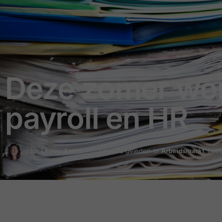
Deze zomer wor
payroll en HR
door
Lesley Arens
1 maand geleden
in
Arbeidsmarkt
Lees