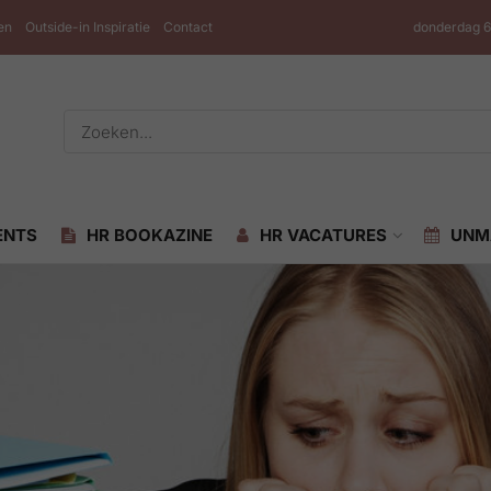
en
Outside-in Inspiratie
Contact
donderdag 6
ENTS
HR BOOKAZINE
HR VACATURES
UNM