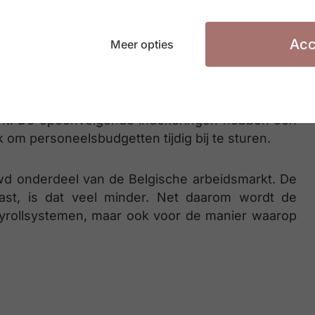
recte loonberekening. Payrollteams moeten de
regels rond de centenindex correct toepassen.
ingen vragen krijgen van medewerkers die hun
Acc
Meer opties
illen begrijpen waarom hun loon minder stijgt dan
cht. De opeenvolgende indexeringen hebben een
 om personeelsbudgetten tijdig bij te sturen.
wd onderdeel van de Belgische arbeidsmarkt. De
st, is dat veel minder. Net daarom wordt de
yrollsystemen, maar ook voor de manier waarop