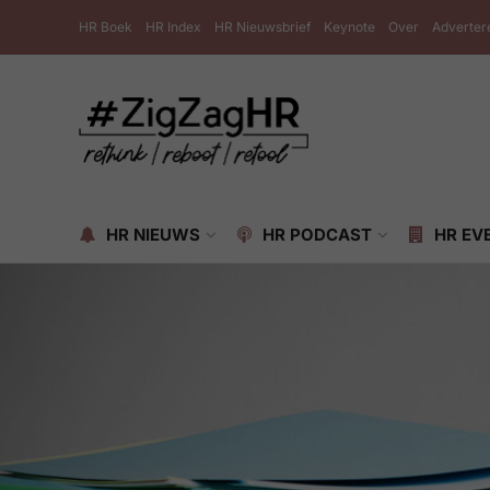
HR Boek
HR Index
HR Nieuwsbrief
Keynote
Over
Adverter
HR NIEUWS
HR PODCAST
HR EV