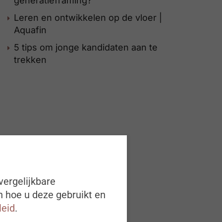
generatieframing?
Leren en ontwikkelen op de vloer |
Aquafin
5 tips om jonge kandidaten aan te
trekken
vergelijkbare
n hoe u deze gebruikt en
leid
.