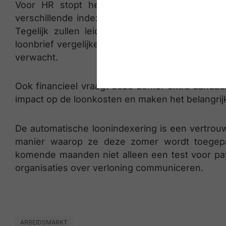
Voor HR stopt het verhaal niet bij een cor
verschillende indexmechanismen én de nieuwe 
Tegelijk zullen leidinggevenden en HR-afdel
loonbrief vergelijken met die van collega’s of w
verwacht.
Ook financieel vraagt deze zomer extra aanda
impact op de loonkosten en maken het belangrijk
De automatische loonindexering is een vertrou
manier waarop ze deze zomer wordt toegepa
komende maanden niet alleen een test voor pa
organisaties over verloning communiceren.
ARBEIDSMARKT