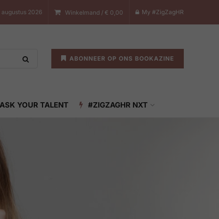
 augustus 2026
My #ZigZagHR
Winkelmand /
€
0,00
ABONNEER OP ONS BOOKAZINE
ASK YOUR TALENT
#ZIGZAGHR NXT