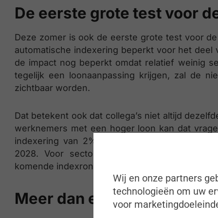
De eerste grote test voor d
Deze zomer is ook de eerste grote test voor de
automatische indexering beperkt voor het deel v
de impact nog beperkt omdat relatief weinig 
tegelijk een loonaanpassing krijgen, zal de n
zichtbaar worden.
Dat betekent ook dat collega’s niet altijd dezelf
werknemers met een hoger loon kan dat vrage
indexering van 2% of meer bereiken, zal de 
2028. Voor sectoren met kleinere, frequente
komende indexrondes een rol spelen.
Wij en onze partners geb
technologieën om uw erv
Meer dan een payrolloefen
voor marketingdoeleinde