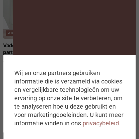
ARBEIDSMARKT
Vaderschapsverlof verandert de loopbaan van beide
partners
3 AUGUSTUS 2026
Wij en onze partners gebruiken
informatie die is verzameld via cookies
en vergelijkbare technologieën om uw
ervaring op onze site te verbeteren, om
Schrijf je in op de
te analyseren hoe u deze gebruikt en
#ZigZagHR-Nieuwsbrief
voor marketingdoeleinden. U kunt meer
informatie vinden in ons
privacybeleid
.
Iedere dinsdagochtend om 8u00 in
DIGITALISERING EN AI
jouw mailbox