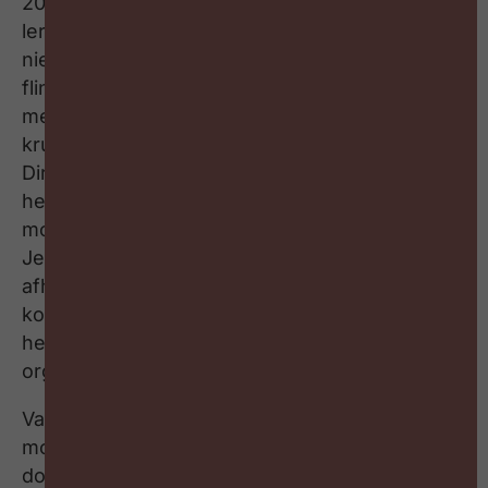
2025 wordt het jaar dat we als HR-community
leren zigzaggen tussen paradoxen. Dat vraagt
nieuwsgierigheid, moedig leiderschap en een
flinke dosis HR-expertise. In deze talkshow
met een live publiek van 150 HR professionals
kruip je mee in het hoofd van Geert Volders,
Director Right Management België. Samen met
hem maak ik de business case van interne
mobiliteit. Het loont hierop in te zetten zegt hij:
Je maakt jezelf op die manier minder
afhankelijk van extern talent; je haalt er de
kosten voor rekrutering mee naar beneden en
het draagt bij tot de productiviteit van de
organisatie.
Vanuit organisatieperspectief gaat interne
mobiliteit over het strategisch laten
doorstromen van talent binnen de organisatie