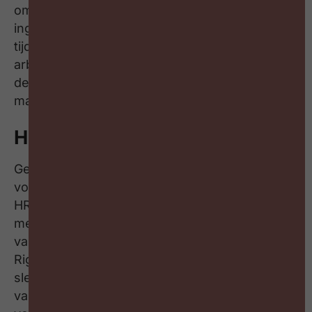
om vacatures intern efficiënter en effectiever
ingevuld te krijgen. En toch krijgt – zelfs in een
tijdperk van structurele krapte – de interne
arbeidsmarkt niet dezelfde aandacht krijgt als
de externe arbeidsmarkt en is het vaak
makkelijker om extern te solliciteren.
Hoe komt dat?
Geert ziet vier mogelijke verklaringen: Eerst en
vooral is er de grote complexiteit die hier voor
HR bij komt kijken. Daarnaast zijn de meeste
mensen niet gemotiveerd om te veranderen
van job. Dat blijkt ook uit het onderzoek dat
Right Management internationaal heeft gedaan:
slechts 18% is de afgelopen 5 jaar veranderd
van job in gans Europa. Een derde mogelijke