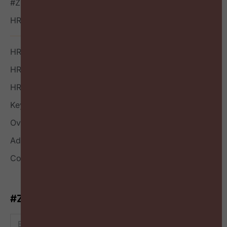
#ZigZagHR NXT
HR Outside-in Inspiratie
HR Boek
HR Index
HR Nieuwsbrief
Keynote
Over
Adverteren
Contact
#ZigZagHR-Nieuwsbrief