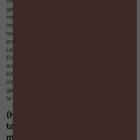
verklaring die Geert naar voor schuift, is het
gebrek aan strategische workforce planning.
Het volstaat niet om te kijken hoe vacatures
intern opgevuld kunnen worden op korte
termijn. We moeten ook verder in de tijd kijken
en inzetten op ‘gestuurde mobiliteit’.
Leidinggevenden spelen hierin een grote rol.
En budget is een vierde mogelijke reden
waarom interne mobiliteit nog niet de aandacht
krijgt die ze verdient. Als je werk wil maken van
interne mobiliteit, is het belangrijk hier tijd en
geld voor vrij te maken en een business case
te maken.
(Hoe) kunnen we interne
talentmobiliteit inclusiever
maken?