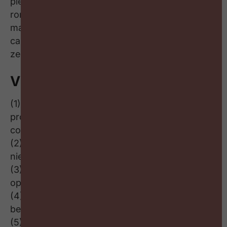
pleit voor workshops aan leidinggevenden
rond change en resilience om hen op die
manier duidelijk te maken hoe ze de rol van
career coach kunnen opnemen en hoe ze daar
zelf beter van worden.
Vijf tips
(1) Begin met de why en een duidelijke
probleemstelling, maar maak het ook heel
concreet
(2) Start met een piloot project en probeer daar
niet stigmatiserend in te zijn. Vertrouwen is key
(3) Inzetten op interne mobiliteit zonder
opvolging is nefast
(4) Maak een business case met een budget –
becijfer de voordelen
(5) Maak het niet te complex