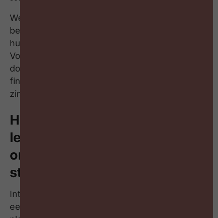
We willen mensen meer aanzetten tot
beweging. Want de gouden kooi is nefast voor
hun welzijn. Maar moet ‘iedereen’ bewegen?
Volgens Geert gebeurt dat best op een
doordachte manier, op maat, niet louter om
financiële beweegredenen en met het oog op
zinvolheid.
Hoe kunnen we
leidinggevenden sensibiliseren
om interne talentmobiliteit te
stimuleren?
Interne mobiliteit is een strategische keuze,
een business project, géén HR-project. Geert