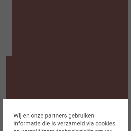
Waarom abonneren op ons
Bookazine?
Ontvang 4 bookazines per jaar
Ieder kwartaal 160 pagina’s verdieping
Exclusieve plus content op onze
Wij en onze partners gebruiken
website
informatie die is verzameld via cookies