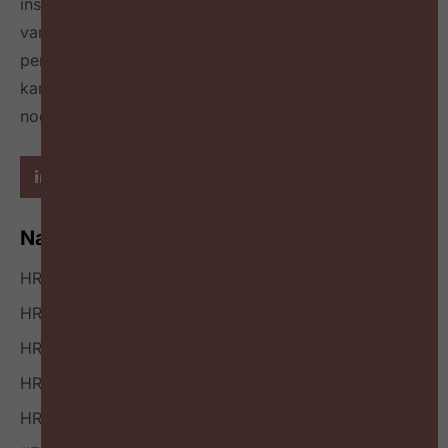
inspireert over de toekomst van HR door het delen
van best & next practices online
én in een tijdschrift
per kwartaal
en geeft richting hoe HR zichzelf heruit
kan vinden en welke mindset en skillset daarvoor
nodig zijn.
Navigatie
HR Nieuws
HR Podcast
HR Events
HR Bookazine
HR Vacatures