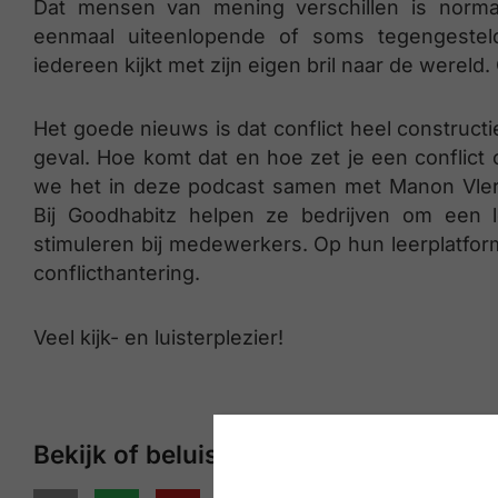
Dat mensen van mening verschillen is norm
eenmaal uiteenlopende of soms tegengestel
iedereen kijkt met zijn eigen bril naar de wereld. 
Het goede nieuws is dat conflict heel constructief 
geval. Hoe komt dat en hoe zet je een conflic
we het in deze podcast samen met Manon Vler
Bij Goodhabitz helpen ze bedrijven om een l
stimuleren bij medewerkers. Op hun leerplatfor
conflicthantering.
Veel kijk- en luisterplezier!
Bekijk of beluister onze podcasts op