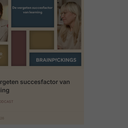
rgeten succesfactor van
ing
PODCAST
026