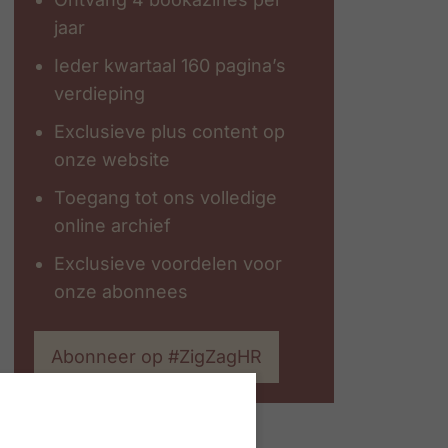
jaar
Ieder kwartaal 160 pagina’s
verdieping
Exclusieve plus content op
onze website
Toegang tot ons volledige
online archief
Exclusieve voordelen voor
onze abonnees
Abonneer op #ZigZagHR