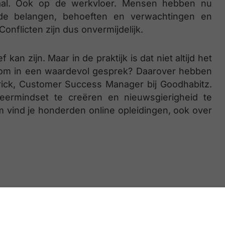
aal. Ook op de werkvloer. Mensen hebben nu
de belangen, behoeften en verwachtingen en
Conflicten zijn dus onvermijdelijk.
kan zijn. Maar in de praktijk is dat niet altijd het
t om in een waardevol gesprek? Daarover hebben
ick, Customer Success Manager bij Goodhabitz.
eermindset te creëren en nieuwsgierigheid te
m vind je honderden online opleidingen, ook over