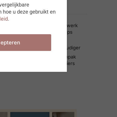
vergelijkbare
Ook interessant
n hoe u deze gebruikt en
leid
.
Kunnen we het even over werk
hebben & andere boekentips
Aanwervingen bij federale
epteren
overheid sneller en eenvoudiger
Preventie en informele aanpak
lonen: aantal formele dossiers
daalt