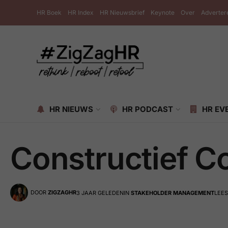
HR Boek
HR Index
HR Nieuwsbrief
Keynote
Over
Adverter
HR NIEUWS
HR PODCAST
HR EV
Constructief Co
DOOR
ZIGZAGHR
3 JAAR GELEDEN
IN
STAKEHOLDER MANAGEMENT
LEES