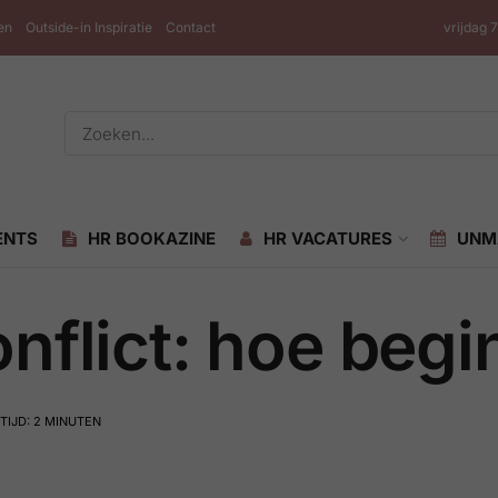
en
Outside-in Inspiratie
Contact
vrijdag 
ENTS
HR BOOKAZINE
HR VACATURES
UNM
nflict: hoe begi
TIJD: 2 MINUTEN