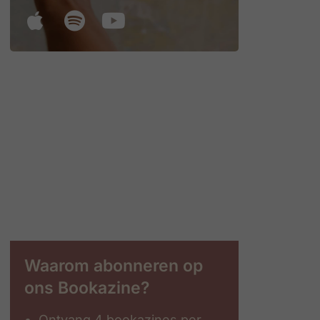
Waarom abonneren op
ons Bookazine?
Ontvang 4 bookazines per