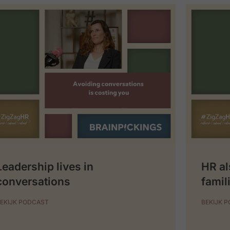
Leadership lives in
HR al
conversations
famil
EKIJK PODCAST
BEKIJK 