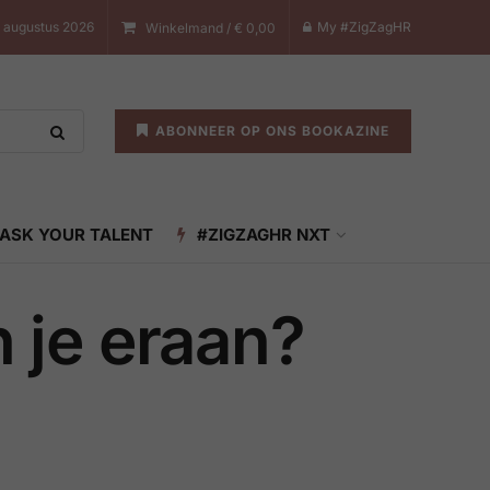
7 augustus 2026
My #ZigZagHR
Winkelmand /
€
0,00
ABONNEER OP ONS BOOKAZINE
ASK YOUR TALENT
#ZIGZAGHR NXT
n je eraan?