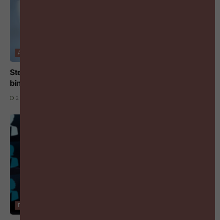
ARBEIDSMARKT
Steeds meer arbeidsovereenkomsten eindigen
binnen het eerste jaar
2 AUGUSTUS 2026
DIGITALISERING EN AI