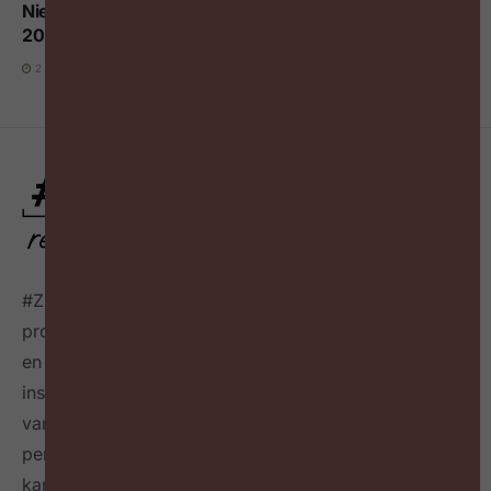
Nieuwe AI-regels voor werkgevers vanaf 2 augustus
2026: wat moet je weten?
2 AUGUSTUS 2026
#ZigZagHR, dé HR-community
voor progressieve HR
professionals in België, connecteert HR professionals
en leidinggevenden op maandelijkse events,
inspireert over de toekomst van HR door het delen
van best & next practices online
én in een tijdschrift
per kwartaal
en geeft richting hoe HR zichzelf heruit
kan vinden en welke mindset en skillset daarvoor