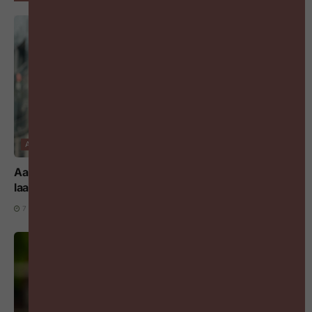
ARBEIDSMARKT
Aantal jongeren dat aan nieuwe vaste job begint op
laagste peil in vijf jaar tijd
7 AUGUSTUS 2026