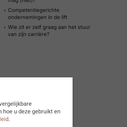
mag (niet)?
Competentiegerichte
ondernemingen in de lift
Wie zit er zelf graag aan het stuur
van zijn carrière?
vergelijkbare
n hoe u deze gebruikt en
leid
.