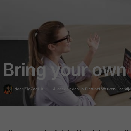
Bring your own
door
ZigZagHR
4 jaar geleden
in
Flexibel Werken
Leestij