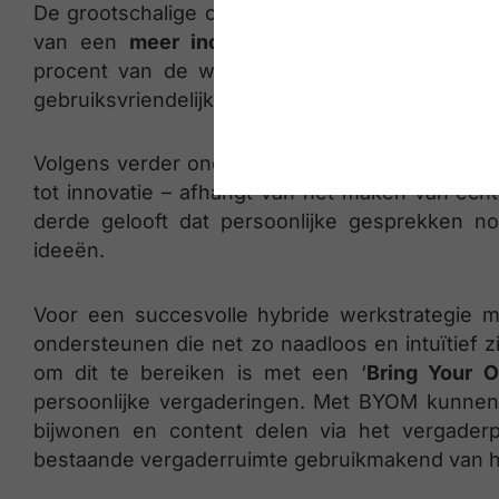
De grootschalige omarming of adoptie van hybrid
van een
meer inclusieve en intuïtieve oplo
procent van de werknemers, verspreid over all
gebruiksvriendelijke technologie vergaderingen 
Volgens verder onderzoek1 zijn de meesten het 
tot innovatie – afhangt van het maken van ech
derde gelooft dat persoonlijke gesprekken n
ideeën.
Voor een succesvolle hybride werkstrategie 
ondersteunen die net zo naadloos en intuïtief 
om dit te bereiken is met een ‘
Bring Your O
persoonlijke vergaderingen. Met BYOM kunnen
bijwonen en content delen via het vergaderp
bestaande vergaderruimte gebruikmakend van h