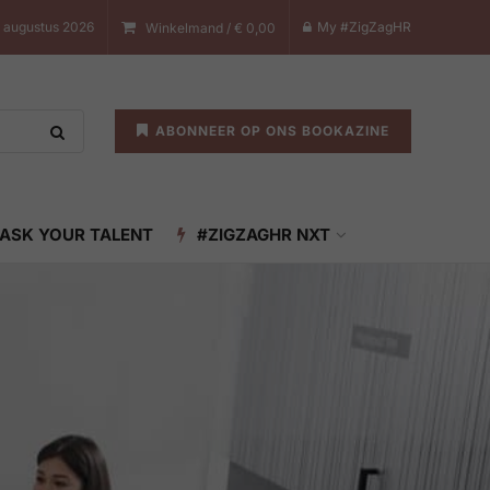
8 augustus 2026
My #ZigZagHR
Winkelmand /
€
0,00
ABONNEER OP ONS BOOKAZINE
ASK YOUR TALENT
#ZIGZAGHR NXT