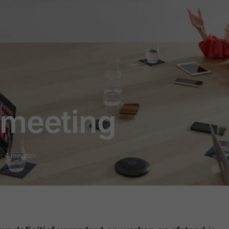
 meeting
d: 4 minuten