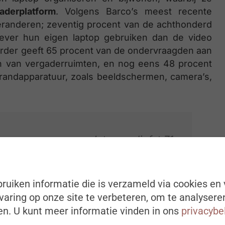
aderplatform
. Volgens Barco’s meest recente
eranderen; zeventig procent van de achthonderd
ever hun eigen laptop gebruiken dan de video
erder geeft 65 procent van de ondervraagden aan
en van vergaderruimten, en nog eens 48 procent
randapparatuur, zoals beeldschermen, camera’s,
gen ervoor zorgen dat maar liefst 71
vaart tijdens hybride vergaderingen.
ruiken informatie die is verzameld via cookies en 
aring op onze site te verbeteren, om te analysere
YOM)
n. U kunt meer informatie vinden in ons
privacybe