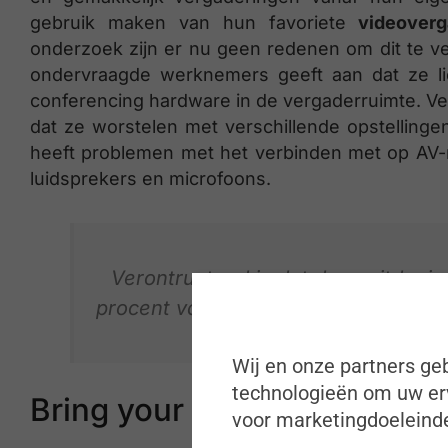
gebruik maken van hun favoriete
videoverg
onderzoek zijn er nu geen redenen om dit te v
ondervraagde werknemers geeft aan dat ze li
conferencing hardware in de vergaderruimte. V
dat ze worstelen met verschillende opstelling
heeft problemen met het verbinden met op AV-
luidsprekers en microfoons.
Verontrustend is dat deze uitdagin
procent van de werknemers stress er
Wij en onze partners geb
technologieën om uw erv
Bring your own meeting (B
voor marketingdoeleinde