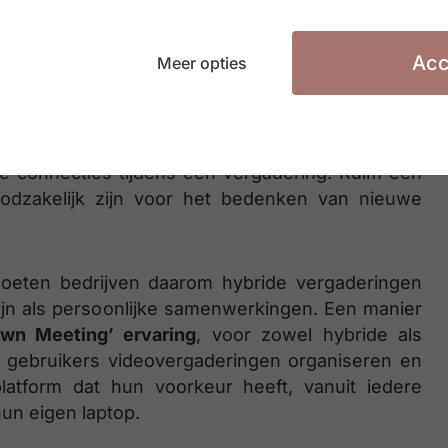
e vergaderen hangt uiteindelijk af van de uitrol
ssing voor vergadertechnologie
. Maar liefst 81
Acc
e leeftijdscategorieën, is het erover eens dat
Meer opties
verbetert.
er ook over eens dat het hele proces – van idee
te connecties tijdens een vergadering. Ruim een
oodzakelijk zijn voor het bedenken van nieuwe
moeten bedrijven daarom hybride vergaderingen
zijn als persoonlijke samenwerkingen. Een manier
wn Meeting’ ervaring
, voor zowel hybride als
 gebruikers videovergaderingen organiseren en
latform dat hun voorkeur heeft, vanuit iedere
un eigen laptop.