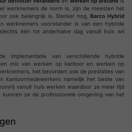
ur definitief veranderd
en
werken op afstand
is
veel werknemers de norm is, zijn de meesten het
oor ook belangrijk is. Sterker nog,
Barco Hybrid
ien werknemers voorstander is van een hybride
lechts één tot anderhalve dag vanuit huis wil
e implementatie van verschillende hybride
 een mix van werken op kantoor en werken op
 werknemers, het bevordert ook de prestaties van
en kantoormedewerkers namelijk het beste van
ssvrij vanuit huis werken waardoor ze meer tijd
st kunnen ze de professionele omgeving van het
ngen