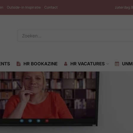
en
Outside-in Inspiratie
Contact
zaterdag 
ENTS
HR BOOKAZINE
HR VACATURES
UNM