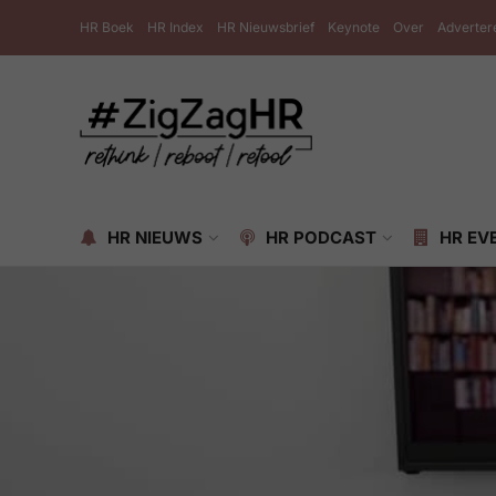
HR Boek
HR Index
HR Nieuwsbrief
Keynote
Over
Adverter
HR NIEUWS
HR PODCAST
HR EV