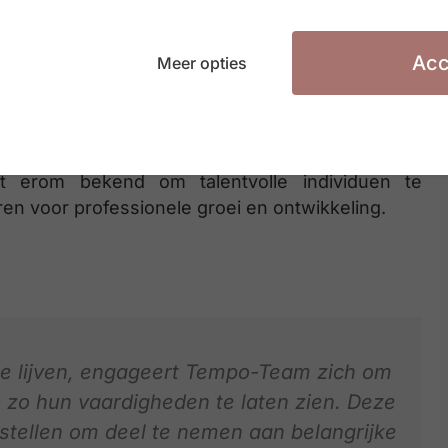
Acc
Meer opties
te persoon om het merk Tempo-Team mee uit te
t erom bekend om talentvolle individuen te
n voor professionele groei en ontwikkeling.
e lijven, engageert Tempo-Team zich om
 zo hun vaardigheden te laten zien. Deze
stellen om deel te nemen aan belangrijke