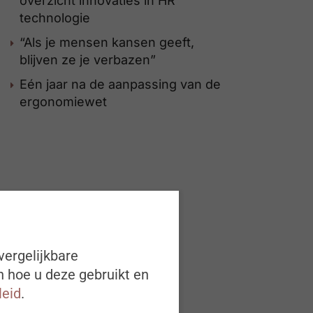
overzicht innovaties in HR
technologie
“Als je mensen kansen geeft,
blijven ze je verbazen”
Eén jaar na de aanpassing van de
ergonomiewet
vergelijkbare
n hoe u deze gebruikt en
leid
.