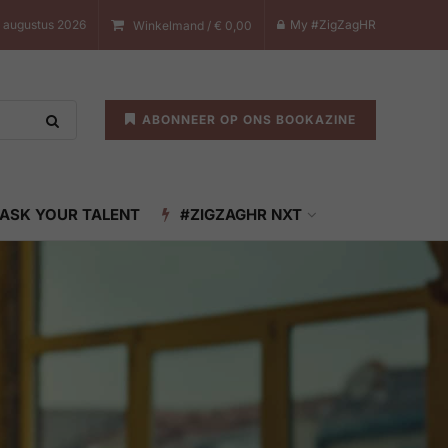
 augustus 2026
My #ZigZagHR
Winkelmand /
€
0,00
ABONNEER OP ONS BOOKAZINE
ASK YOUR TALENT
#ZIGZAGHR NXT