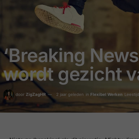
‘Breaking News
wordt gezicht
door
ZigZagHR
2 jaar geleden
in
Flexibel Werken
Leestij