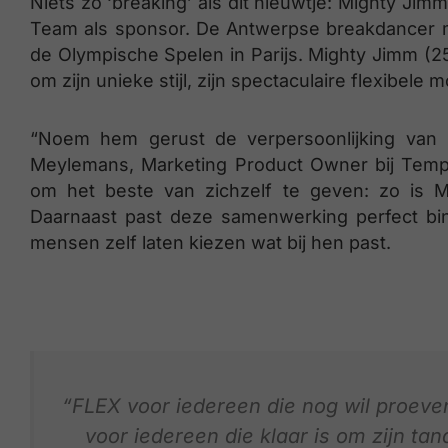
Niets zo ‘breaking’ als dit nieuwtje: Mighty J
Team als sponsor. De Antwerpse breakdancer 
de Olympische Spelen in Parijs. Mighty Jimm (25
om zijn unieke stijl, zijn spectaculaire flexibe
“Noem hem gerust de verpersoonlijking van
Meylemans, Marketing Product Owner bij Tempo
om het beste van zichzelf te geven: zo is Mi
Daarnaast past deze samenwerking perfect 
mensen zelf laten kiezen wat bij hen past.
“FLEX voor iedereen die nog wil proeven
voor iedereen die klaar is om zijn tan