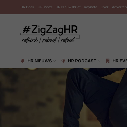
HR Boek
HR Index
HR Nieuwsbrief
Keynote
Over
Adverter
HR NIEUWS
HR PODCAST
HR EV