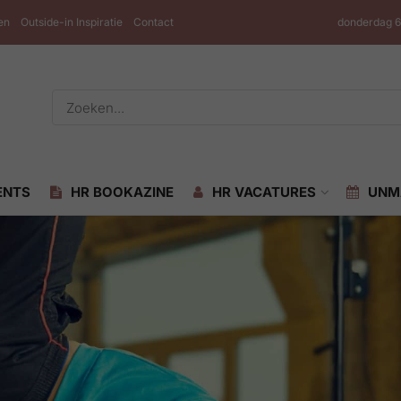
en
Outside-in Inspiratie
Contact
donderdag 6
ENTS
HR BOOKAZINE
HR VACATURES
UNM