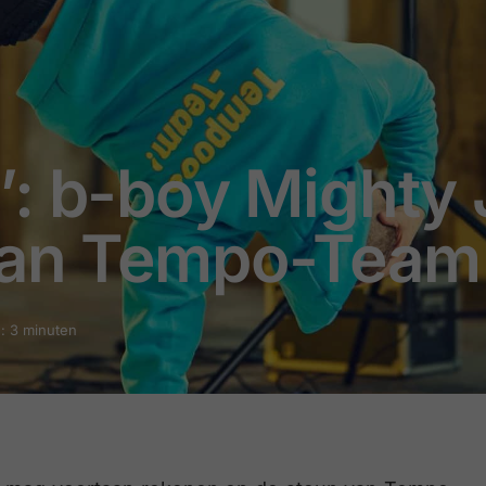
’: b-boy Mighty
 van Tempo-Team
d: 3 minuten