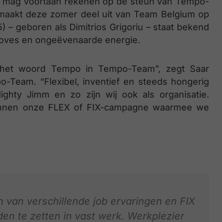
imm mag voortaan rekenen op de steun van Tempo-
maakt deze zomer deel uit van Team Belgium op
) – geboren als Dimitrios Grigoriu – staat bekend
le moves en ongeëvenaarde energie.
 het woord Tempo in Tempo-Team”, zegt Saar
-Team. “Flexibel, inventief en steeds hongerig
ghty Jimm en zo zijn wij ook als organisatie.
binnen onze FLEX of FIX-campagne waarmee we
 van verschillende job ervaringen en FIX
den te zetten in vast werk. Werkplezier