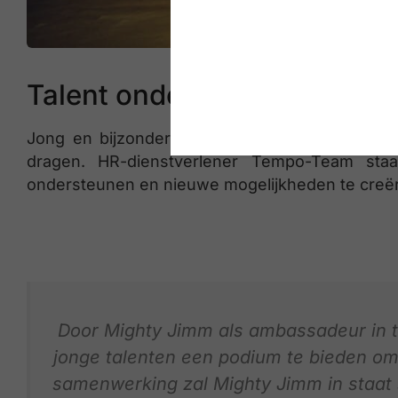
Talent ondersteunen
Jong en bijzonder talentvol, dus. De geknip
dragen. HR-dienstverlener Tempo-Team staa
ondersteunen en nieuwe mogelijkheden te creëre
Door Mighty Jimm als ambassadeur in t
jonge talenten een podium te bieden om
samenwerking zal Mighty Jimm in staat 