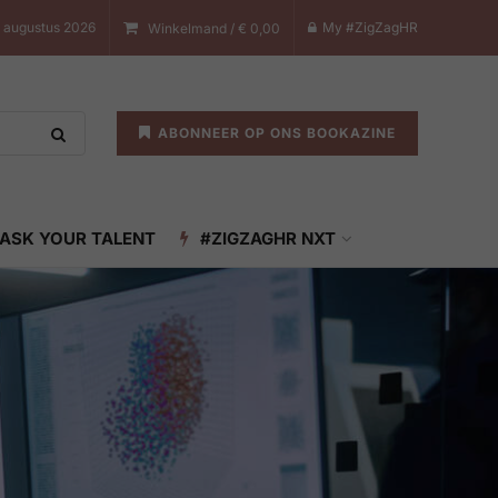
8 augustus 2026
My #ZigZagHR
Winkelmand /
€
0,00
ABONNEER OP ONS BOOKAZINE
ASK YOUR TALENT
#ZIGZAGHR NXT