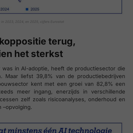
in 2023, 2024, en 2025, cijfers Eurostat
koppositie terug,
en het sterkst
 was in AI-adoptie, heeft de productiesector die
. Maar liefst 39,8% van de productiebedrijven
e bouwsector kent met een groei van 82,8% een
eeds meer ingang, enerzijds in verschillende
cessen zelf zoals risicoanalyses, onderhoud en
n –opvolging.