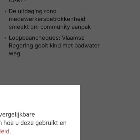
CARE?
De uitdaging rond
medewerkersbetrokkenheid
smeekt om community aanpak
Loopbaancheques: Vlaamse
Regering gooit kind met badwater
weg
vergelijkbare
n hoe u deze gebruikt en
leid
.