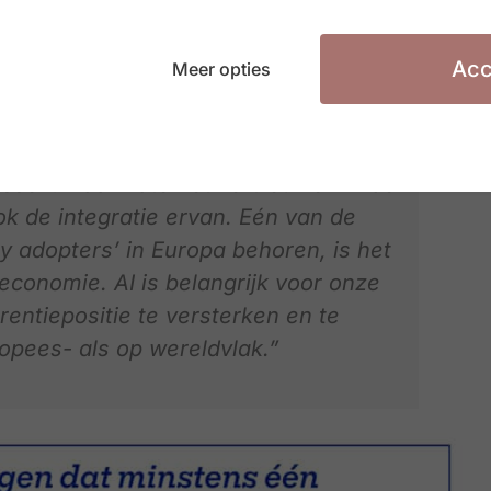
 efficiëntie, de productiviteit en de
e dienstverlening blijft verbeteren.
Acc
Meer opties
diverse bedrijfsprocessen zoals het
v’s, maar wordt het ook meer en meer
an defecten en het opzetten van
cessen. Naarmate het vertrouwen in de
ok de integratie ervan. Eén van de
y adopters’ in Europa behoren, is het
economie. AI is belangrijk voor onze
ntiepositie te versterken en te
opees- als op wereldvlak.”