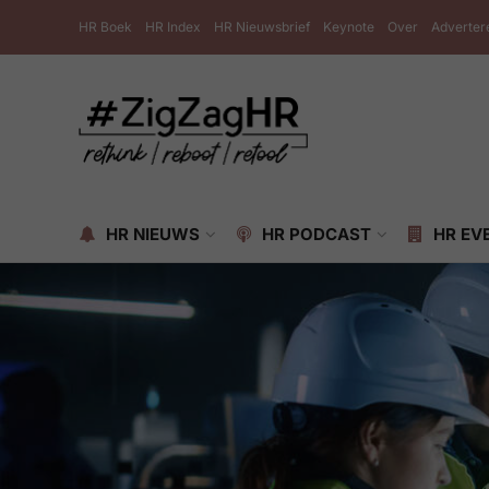
HR Boek
HR Index
HR Nieuwsbrief
Keynote
Over
Adverter
HR NIEUWS
HR PODCAST
HR EV