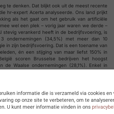
eg te denken. Dat blijkt ook uit de meest recente
die hr-expert Acerta analyseerde. Ons land prijkt
ing als het gaat om het gebruik van artificiële
aarmee wel een plek – vorig jaar waren we derde –
stevig verankerd heeft in de bedrijfsvoering, is
e 3 ondernemingen (34,5%) met meer dan 10
 in zijn bedrijfsvoering. Dat is een toename van
eleden, én een stijging van maar liefst 150% in
België scoren Brusselse bedrijven het hoogst
n de Waalse ondernemingen (28,1%). Enkel in
ijven gebruik van AI dan bij ons. Aan de staart
ruiken informatie die is verzameld via cookies en 
rta:
aring op onze site te verbeteren, om te analysere
n. U kunt meer informatie vinden in ons
privacybe