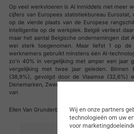
Op veel werkvloeren is AI inmiddels niet meer w
cijfers van Europees statistiekbureau Eurostat, 
op de vierde plaats van de Europese rangschikk
intelligentie op de werkplek. België verliest d
maar het aantal Belgische ondernemingen dat AI 
wel sterk toegenomen. Maar liefst 1 op d
werknemers gebruikt minstens één AI-technologie
zo’n 40% in vergelijking met amper een jaar g
vergelijking met twee jaar geleden. Binnen 
(38,9%), gevolgd door de Vlaamse (32,6%) e
Denemarken, Zweden en Finland maken meer bedr
van
Wij en onze partners geb
Ellen Van Grunderbeek, experte innovatie bij Ace
technologieën om uw erv
voor marketingdoeleinde