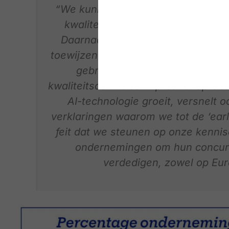
“We kunnen niet ontkennen dat AI de
kwaliteit van de interne en extern
Daarnaast draagt het ook bij aan 
toewijzen van taken, selectie van c
gebruikt voor het detecteren v
kwaliteitscontroles in productiepro
AI-technologie groeit, versnelt o
verklaringen waarom we tot de ‘earl
feit dat we steunen op onze kennis
ondernemingen om hun concurre
verdedigen, zowel op Eur