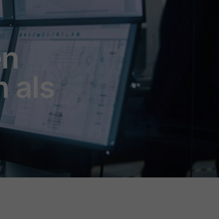
en
n als