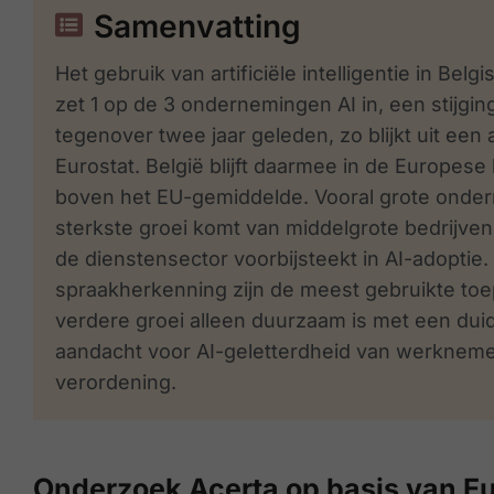
Samenvatting
Het gebruik van artificiële intelligentie in Bel
zet 1 op de 3 ondernemingen AI in, een stijgi
tegenover twee jaar geleden, zo blijkt uit een
Eurostat
. België blijft daarmee in de Europese
boven het EU-gemiddelde. Vooral grote onder
sterkste groei komt van middelgrote bedrijven.
de dienstensector voorbijsteekt in AI-adoptie.
spraakherkenning zijn de meest gebruikte toe
verdere groei alleen duurzaam is met een duid
aandacht voor AI-geletterdheid van werknemers
verordening.
Onderzoek Acerta op basis van Eur