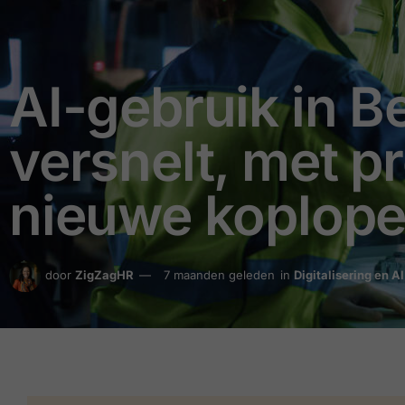
AI-gebruik in B
versnelt, met p
nieuwe koplope
door
ZigZagHR
7 maanden geleden
in
Digitalisering en AI