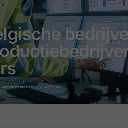
elgische bedrijv
roductiebedrijve
rs
,
Arbeidsmarkt
Leestijd: 4 minuten