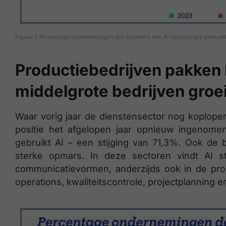
Figuur 1: Percentage ondernemingen dat minstens één AI-technologie gebruikt 
Productiebedrijven pakken 
middelgrote bedrijven groei
​Waar vorig jaar de dienstensector nog koploper
positie het afgelopen jaar opnieuw ingenomen
gebruikt AI – een stijging van 71,3%. Ook d
sterke opmars. In deze sectoren vindt AI st
communicatievormen, anderzijds ook in de pro
operations, kwaliteitscontrole, projectplanning e