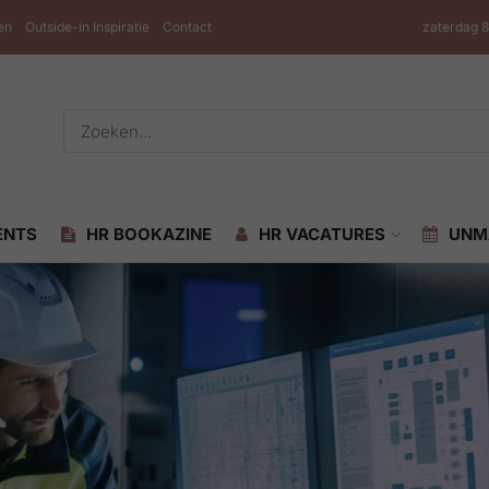
en
Outside-in Inspiratie
Contact
zaterdag 
ENTS
HR BOOKAZINE
HR VACATURES
UNM