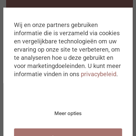
Schrijf in
TALENT MANAGEMENT
Wij en onze partners gebruiken
HR ACTUA
informatie die is verzameld via cookies
en vergelijkbare technologieën om uw
ervaring op onze site te verbeteren, om
te analyseren hoe u deze gebruikt en
Schrijf je in op de
voor marketingdoeleinden. U kunt meer
informatie vinden in ons
privacybeleid
.
#ZigZagHR-Nieuwsbrief
Iedere dinsdagochtend om 8u00 in
jouw mailbox
Ideeën, inspiratie, best & next
practices over (de toekomst van) HR
Meer opties
Waarmee jij aan de slag kan in jouw
organisatie of HR team