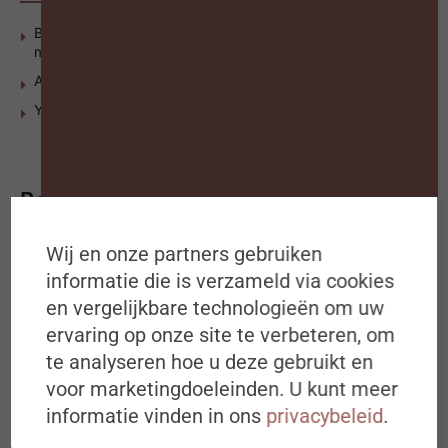
Big Boss Survey (Vlerick Management School): Hoe kijken
medewerkers naar hun baas?
Afschaffing ziektebriefje voor 1 dag: werkgevers zijn tegen
You can run the show from behind the throne
Bekijk of beluister meer
Wij en onze partners gebruiken
informatie die is verzameld via cookies
en vergelijkbare technologieën om uw
ervaring op onze site te verbeteren, om
te analyseren hoe u deze gebruikt en
Schrijf je in op de
voor marketingdoeleinden. U kunt meer
#ZigZagHR-Nieuwsbrief
informatie vinden in ons
privacybeleid
.