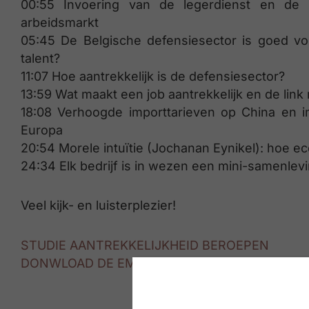
00:55 Invoering van de legerdienst en de
arbeidsmarkt
05:45 De Belgische defensiesector is goed vo
talent?
11:07 Hoe aantrekkelijk is de defensiesector?
13:59 Wat maakt een job aantrekkelijk en de lin
18:08 Verhoogde importtarieven op China en i
Europa
20:54 Morele intuïtie (Jochanan Eynikel): hoe 
24:34 Elk bedrijf is in wezen een mini-samenle
Veel kijk- en luisterplezier!
STUDIE AANTREKKELIJKHEID BEROEPEN
DONWLOAD DE EMPLOYER BRANDING STUDIE