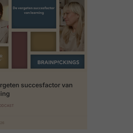
rgeten succesfactor van
ing
PODCAST
026