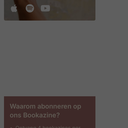
Waarom abonneren op
ons Bookazine?
Ontvang 4 bookazines per