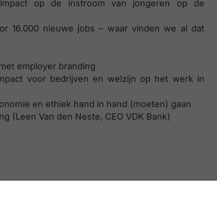
 impact op de instroom van jongeren op de
or 16.000 nieuwe jobs – waar vinden we al dat
k met employer branding
mpact voor bedrijven en welzijn op het werk in
economie en ethiek hand in hand (moeten) gaan
ving (Leen Van den Neste, CEO VDK Bank)