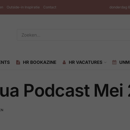
en
Outside-in Inspiratie
Contact
donderdag 6
ENTS
HR BOOKAZINE
HR VACATURES
UNM
ua Podcast Mei
EN