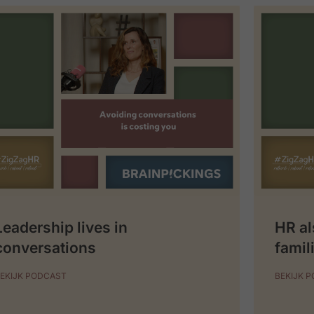
Leadership lives in
HR al
conversations
famil
EKIJK PODCAST
BEKIJK 