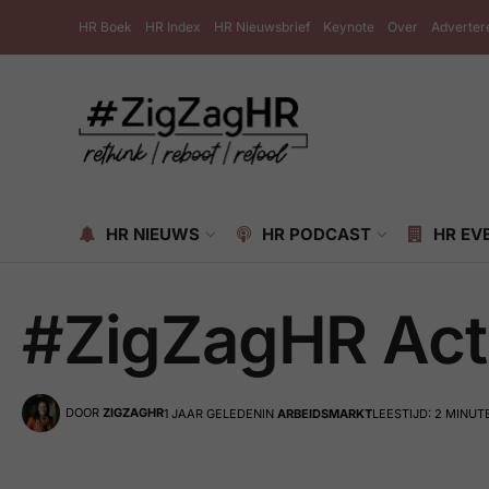
HR Boek
HR Index
HR Nieuwsbrief
Keynote
Over
Adverter
HR NIEUWS
HR PODCAST
HR EV
#ZigZagHR Act
DOOR
ZIGZAGHR
1 JAAR GELEDEN
IN
ARBEIDSMARKT
LEESTIJD: 2 MINUT