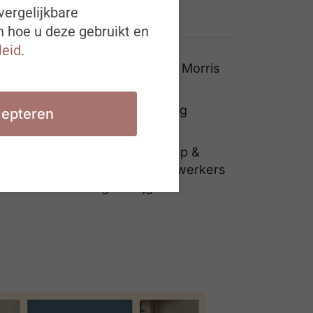
vergelijkbare
Ook interessant
n hoe u deze gebruikt en
leid
.
Talent Acquisition bij Philip Morris
International #163
De groeispurt van de young
epteren
graduate
Campagne ‘Please stand up &
move’ wil Belgische medewerkers
aan het bewegen krijgen