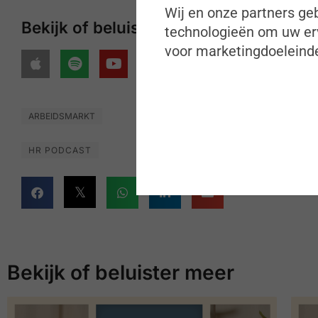
Wij en onze partners geb
Bekijk of beluister onze podcasts op
technologieën om uw erv
voor marketingdoeleinde
ARBEIDSMARKT
HR PODCAST
Bekijk of beluister meer