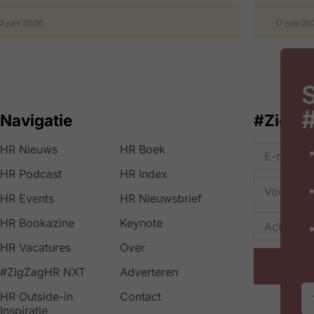
2 juni 2026
17 juni 2
S
Navigatie
#ZigZa
HR Nieuws
HR Boek
HR Podcast
HR Index
HR Events
HR Nieuwsbrief
HR Bookazine
Keynote
HR Vacatures
Over
#ZigZagHR NXT
Adverteren
HR Outside-in
Contact
Inspiratie