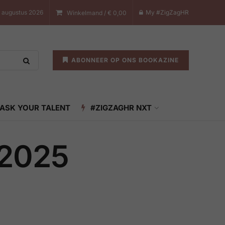
 augustus 2026
My #ZigZagHR
Winkelmand /
€
0,00
ABONNEER OP ONS BOOKAZINE
ASK YOUR TALENT
#ZIGZAGHR NXT
 2025