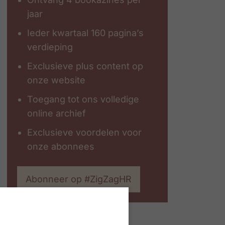
jaar
Ieder kwartaal 160 pagina’s
verdieping
Exclusieve plus content op
onze website
Toegang tot ons volledige
online archief
Exclusieve voordelen voor
onze abonnees
Abonneer op #ZigZagHR