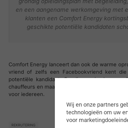
grondig opleidingsplan met begeleiding
en een aangename werkomgeving met een
klanten een Comfort Energy kortings
geschikte potentiële kandidaten sch
Comfort Energy lanceert dan ook de warme opro
vriend of zelfs een Facebookvriend kent die 
potentiële kandidaat. Op die manier komen zij
chauffeurs en maakt de aanbrenger kans op de 
voor iedereen.
Wij en onze partners geb
technologieën om uw erv
voor marketingdoeleinde
REKRUTERING