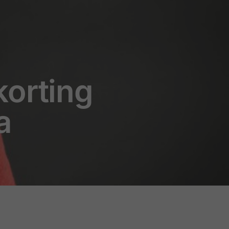
korting
a