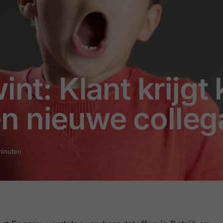
int: Klant krijgt 
n nieuwe colleg
minuten