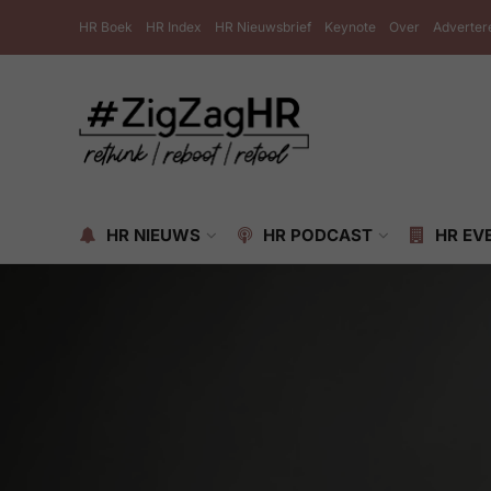
HR Boek
HR Index
HR Nieuwsbrief
Keynote
Over
Adverter
HR NIEUWS
HR PODCAST
HR EV