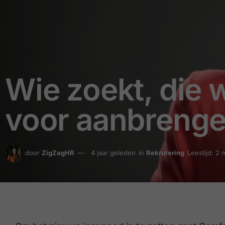
Wie zoekt, die w
voor aanbrenge
door
ZigZagHR
4 jaar geleden
in
Rekrutering
Leestijd: 2 