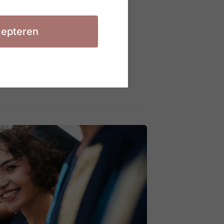
epteren