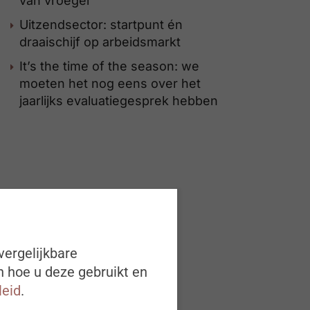
van vroeger
Uitzendsector: startpunt én
draaischijf op arbeidsmarkt
It’s the time of the season: we
moeten het nog eens over het
jaarlijks evaluatiegesprek hebben
vergelijkbare
n hoe u deze gebruikt en
leid
.