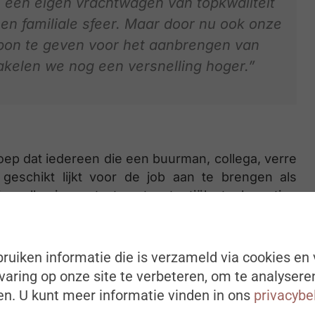
, een eigen vrachtwagen van topkwaliteit
 familiale sfeer. Maar door nu ook onze
bon te geven voor het aanbrengen van
akelen we nog een versnelling hoger.”
ep dat iedereen die een buurman, collega, verre
geschikt lijkt voor de job aan te brengen als
 sneller in contact met potentiële toekomstige
kortingsbon van 1.000 euro. Kortom een win-win
ruiken informatie die is verzameld via cookies en 
aring op onze site te verbeteren, om te analysere
n. U kunt meer informatie vinden in ons
privacybe