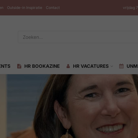
en
Outside-in Inspiratie
Contact
vrijdag 
ENTS
HR BOOKAZINE
HR VACATURES
UNM