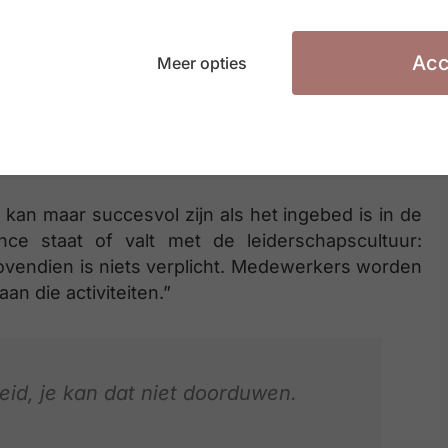
t zijn rol, de gelegenheid krijgt om één dag mee
er krijgen mensen respect voor elkaars job, ziet
Acc
Meer opties
t tot het groter geheel en het welbevinden van de
ce samen.”
ijfscultuur met de leiderschapscultuur?
n maar succesvol zijn als het ingebed is in de
nce staat of valt met de leiderschapscultuur:
vendien is niets verplicht. Medewerkers worden
an die activiteiten.”
eid, je kan dat niet doorduwen.