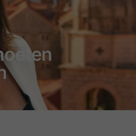
 moeten
n