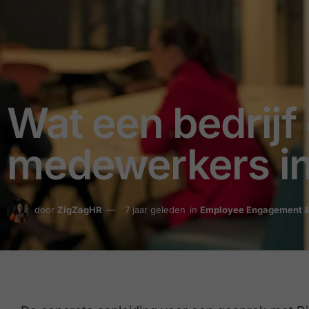
Wat een bedrijf 
medewerkers in
door
ZigZagHR
7 jaar geleden
in
Employee Engagement &