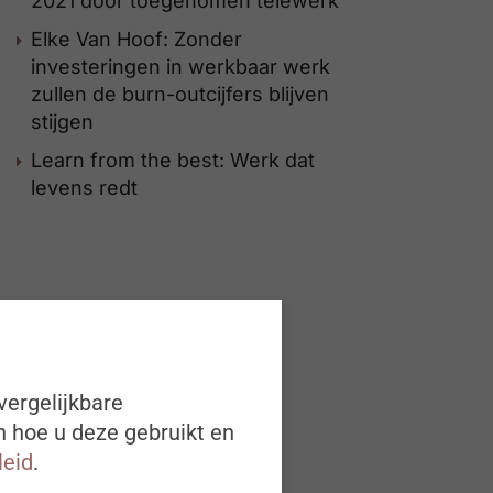
2021 door toegenomen telewerk
Elke Van Hoof: Zonder
investeringen in werkbaar werk
zullen de burn-outcijfers blijven
stijgen
Learn from the best: Werk dat
levens redt
vergelijkbare
n hoe u deze gebruikt en
leid
.