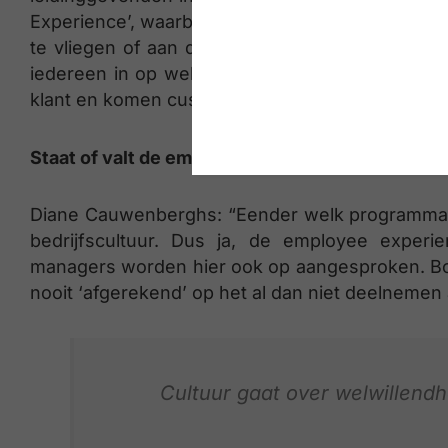
Experience’, waarbij iedere medewerker, ongeach
te vliegen of aan de gate te staan. Op die mani
iedereen in op welke manier hij of zij bijdraag
klant en komen customer en employee experien
Staat of valt de employee experience of de bedr
Diane Cauwenberghs: “Eender welk programma ka
bedrijfscultuur. Dus ja, de employee experie
managers worden hier ook op aangesproken. Bo
nooit ‘afgerekend’ op het al dan niet deelnemen a
Cultuur gaat over welwillendh