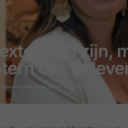
extern wil zijn,
tern ook beleve
 Experience
,
Rekrutering
Leestijd: 4 minuten