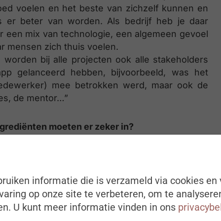
ed voelen en het beste van zichzelf kunnen en
es er beter van worden. Als bedrijf heb je daar
oor een mix van technologie, een algemeen gevoel
r mensen zich thuis voelen.
worden bij alle projecten ook alle stakeholders
p gelanceerd hebben, bijvoorbeeld, was het
 medewerker) mee betrokken werd, maar ook de
es, de mentor…”
grediënten moeten er zeker in?
e gaat over betrokkenheid, openheid voor
rs met respect voor elkaars mening.
ruiken informatie die is verzameld via cookies en 
we bijvoorbeeld ons ‘Manager on the Workfloor’
e keer per jaar een andere afdeling ‘shadowen’
aring op onze site te verbeteren, om te analysere
job uitoefenen. Op die manier vermijd je dat
n. U kunt meer informatie vinden in ons
privacybe
 een kloof is. Daarnaast hebben we ook ‘Live the