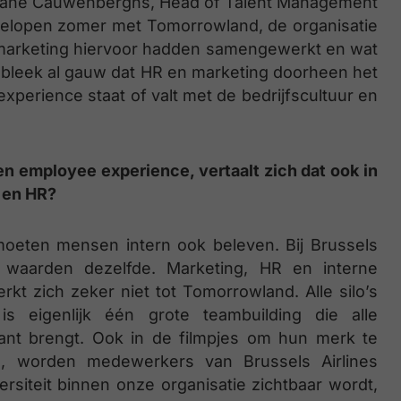
Diane Cauwenberghs, Head of Talent Management
fgelopen zomer met Tomorrowland, de organisatie
 marketing hiervoor hadden samengewerkt en wat
k bleek al gauw dat HR en marketing doorheen het
perience staat of valt met de bedrijfscultuur en
en employee experience, vertaalt zich dat ook in
 en HR?
moeten mensen intern ook beleven. Bij Brussels
e waarden dezelfde. Marketing, HR en interne
 zich zeker niet tot Tomorrowland. Alle silo’s
 eigenlijk één grote teambuilding die alle
lant brengt. Ook in de filmpjes om hun merk te
e, worden medewerkers van Brussels Airlines
versiteit binnen onze organisatie zichtbaar wordt,