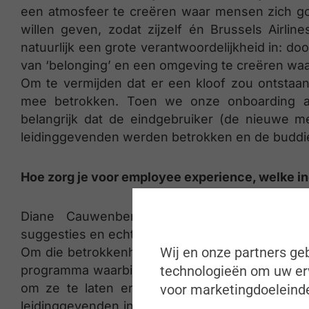
een atmosfeer te creëren waar mensen zich go
willen geven, zodat zijzelf én Brussels Airlin
natuurlijk een grote verantwoordelijkheid in: d
van ‘belonging’ en een omgeving te creëren waa
Om te vermijden dat er een kloof zou ontstaan 
mee betrokken. Toen we onze onboarding ap
belangrijk dat de eindgebruiker (de nieuwe
leidinggevenden werden betrokken en de buddi
Hoe zorg je voor employee experience, welke in
Diane Cauwenberghs: “Employee experienc
suggesties en echt luisteren naar de medewerke
Wij en onze partners geb
Om die betrokkenheid echt te beleven, hebben 
programma waarbij leidinggevenden één tot twe
technologieën om uw erv
om ze te laten ervaren hoe medewerkers hun 
voor marketingdoeleinde
leidinggevenden in een bubbel zitten en dat er