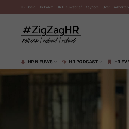
HR Boek
HR Index
HR Nieuwsbrief
Keynote
Over
Adverter
HR NIEUWS
HR PODCAST
HR EV