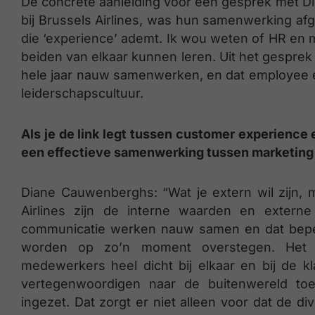
De concrete aanleiding voor een gesprek met 
bij Brussels Airlines, was hun samenwerking a
die ‘experience’ ademt. Ik wou weten of HR en
beiden van elkaar kunnen leren. Uit het gespre
hele jaar nauw samenwerken, en dat employee ex
leiderschapscultuur.
Als je de link legt tussen customer experience 
een effectieve samenwerking tussen marketing
Diane Cauwenberghs: “Wat je extern wil zijn, 
Airlines zijn de interne waarden en extern
communicatie werken nauw samen en dat beperkt
worden op zo’n moment overstegen. Het is
medewerkers heel dicht bij elkaar en bij de k
vertegenwoordigen naar de buitenwereld to
ingezet. Dat zorgt er niet alleen voor dat de di