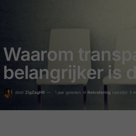
Waarom transpar
belangrijker is 
door
ZigZagHR
1 jaar geleden
in
Rekrutering
Leestijd: 3 