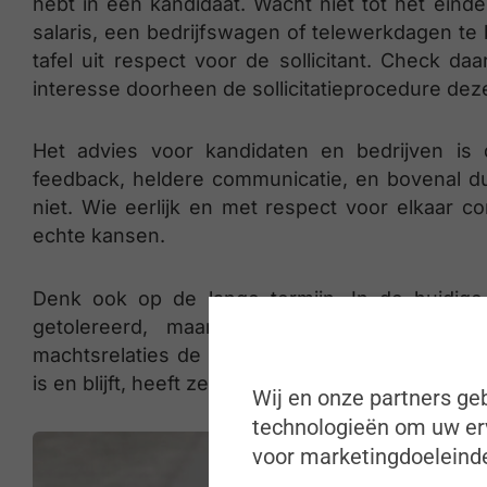
hebt in een kandidaat. Wacht niet tot het ein
salaris, een bedrijfswagen of telewerkdagen te
tafel uit respect voor de sollicitant. Check da
interesse doorheen de sollicitatieprocedure deze
Het advies voor kandidaten en bedrijven is du
feedback, heldere communicatie, en bovenal duide
niet. Wie eerlijk en met respect voor elkaar 
echte kansen.
Denk ook op de lange termijn. In de huidige
getolereerd, maar niemand weet hoe de ve
machtsrelaties de komende jaren zal verander
is en blijft, heeft zeker een voorsprong op de res
Wij en onze partners geb
technologieën om uw erv
voor marketingdoeleinde