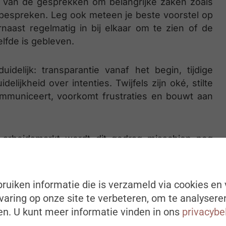
de van de gesprekken om belangrijke zaken zoals
 bespreken. Leg ook meteen je beste voorstel op
arnaast regelmatig in bij elkaar om te zien of de
lfde is gebleven.
idelijk: transparantie vanaf het begin, tijdige
lijkheid over intenties. Twijfels zijn oké, stilte
communiceert, voorkomt frustraties en bouwt aan
 arbeidsmarkt wordt dit gedrag misschien nog
rdere digitalisering en automatisering de
en. Wie wendbaar, transparant en communicatief
t.
ruiken informatie die is verzameld via cookies en 
aring op onze site te verbeteren, om te analysere
n. U kunt meer informatie vinden in ons
privacybe