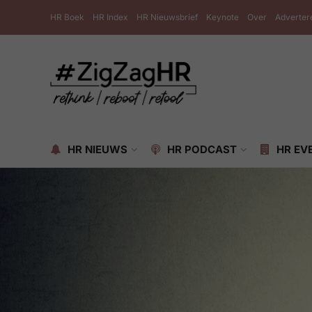
HR Boek
HR Index
HR Nieuwsbrief
Keynote
Over
Adverter
HR NIEUWS
HR PODCAST
HR EV