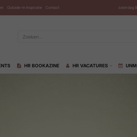
en
Outside-in Inspiratie
Contact
zaterdag 
ENTS
HR BOOKAZINE
HR VACATURES
UNM