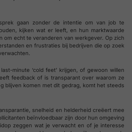
esprek gaan zonder de intentie om van job te
ouden, kijken wat er leeft, en hun marktwaarde
n om echt te veranderen van werkgever. Op zich
rstanden en frustraties bij bedrijven die op zoek
s verwachten.
n last-minute ‘cold feet’ krijgen, of gewoon willen
geeft feedback of is transparant over waarom ze
eg blijven komen met dit gedrag, komt het steeds
 transparantie, snelheid en helderheid creëert mee
llicitanten beïnvloedbaar zijn door hun omgeving
uidop zeggen wat je verwacht en of je interesse