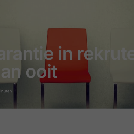
antie in rekrut
dan ooit
minuten