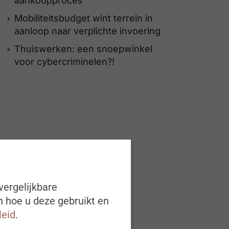
aankoopproces
Mobiliteitsbudget wint terrein in
aanloop naar verplichte invoering
Thuiswerken: een snoepwinkel
voor cybercriminelen?!
vergelijkbare
n hoe u deze gebruikt en
leid
.