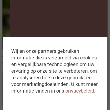
LEREN & LOOPBANEN
Wij en onze partners gebruiken
Afstudeerders zijn geen topprioriteit voor werkgevers
informatie die is verzameld via cookies
6 AUGUSTUS 2026
en vergelijkbare technologieën om uw
ervaring op onze site te verbeteren, om
Schrijf je in op de
te analyseren hoe u deze gebruikt en
#ZigZagHR-Nieuwsbrief
voor marketingdoeleinden. U kunt meer
informatie vinden in ons
privacybeleid
.
Iedere dinsdagochtend om 8u00 in
jouw mailbox
Ideeën, inspiratie, best & next