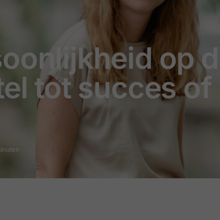
oonlijkheid op 
el tot succes of
minuten