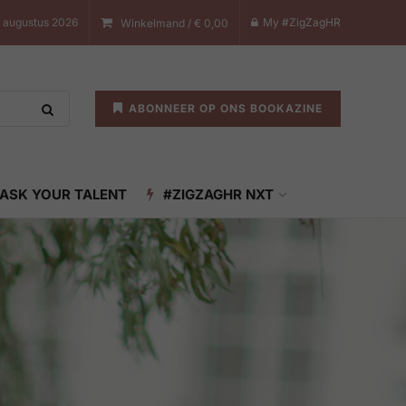
 augustus 2026
My #ZigZagHR
Winkelmand /
€
0,00
ABONNEER OP ONS BOOKAZINE
ASK YOUR TALENT
#ZIGZAGHR NXT