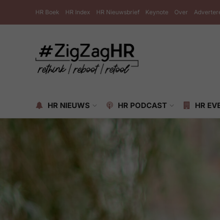
HR Boek
HR Index
HR Nieuwsbrief
Keynote
Over
Adverter
HR NIEUWS
HR PODCAST
HR EV