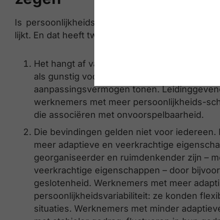
Is persoonlijkheidsvariabiliteit nu een vloek 
lijkt. En dat heeft twee redenen.
Het hangt af van wie je het vraagt. Werknem
als gunstig voor hun prestaties, waarschijnli
aanpassingsvermogen tonen. Leidinggevend
werknemers met meer persoonlijkheids-sch
die associëren met onvoorspelbaarheid.
Die bevindingen gelden niet voor iedereen
meer adaptieve en veerkrachtige eigenschapp
georganiseerder en ruimdenkender zijn – 
veerkrachtige eigenschappen – door bijvoor
geslotenheid. Werknemers met meer adapt
persoonlijkheidsvariabiliteit: ze konden flex
situaties. Werknemers met minder adaptie