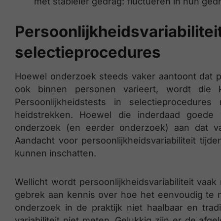
met stabieler gedrag: fluctueren in hun ged
Persoonlijkheidsvariabilitei
selectieprocedures
Hoewel onderzoek steeds vaker aantoont dat pe
ook binnen personen varieert, wordt die k
Persoonlijkheidstests in selectieprocedures
heidstrekken. Hoewel die inderdaad goede vo
onderzoek (en eerder onderzoek) aan dat var
Aandacht voor persoonlijkheidsvariabiliteit tijd
kunnen inschatten.
Wellicht wordt persoonlijkheidsvariabiliteit v
gebrek aan kennis over hoe het eenvoudig te met
onderzoek in de praktijk niet haalbaar en trad
variabiliteit niet meten. Gelukkig zijn er de af