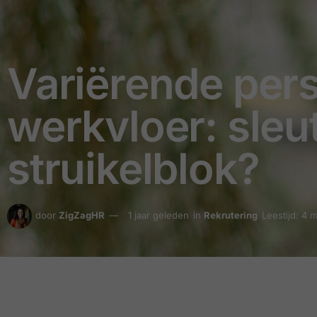
Variërende pers
werkvloer: sleut
struikelblok?
door
ZigZagHR
1 jaar geleden
in
Rekrutering
Leestijd: 4 