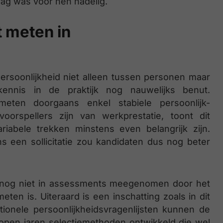
rag was voor hen nadelig.
t meten in
rsoonlijkheid niet alleen tussen personen maar
ennis in de praktijk nog nauwelijks benut.
 meten doorgaans enkel stabiele persoonlijk-
orspellers zijn van werkprestatie, toont dit
iabele trekken minstens even belangrijk zijn.
ens een sollicitatie zou kandidaten dus nog beter
aak nog niet in assessments meegenomen door het
en is. Uiteraard is een inschatting zoals in dit
itionele persoonlijkheidsvragenlijsten kunnen de
gelopen jaren selectiemethoden ontwikkeld die wel