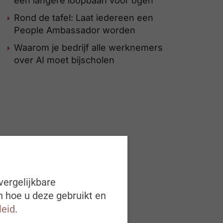
een langere loopbaan voor ogen
Rond de tafel: Laat iedereen een
People Ambassador worden
Waarom je bedrijf alle werknemers
over AI moet bijscholen
vergelijkbare
n hoe u deze gebruikt en
leid
.