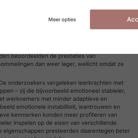
of een zegen? Het antwoord is complexer dan het
Acc
Meer opties
ers beschouwden persoonlijkheidsvariabiliteit
jk omdat ze vinden dat ze zo hun flexibiliteit en
en beoordeelden de prestaties van
ommelingen dan weer lager, wellicht omdat ze
. De onderzoekers vergeleken leerkrachten met
en – zij die bijvoorbeeld emotioneel stabieler,
met werknemers met minder adaptieve en
beeld emotionele instabiliteit, wantrouwen en
ieve kenmerken konden meer profiteren van
ibeler inspelen op de eisen van verschillende
ve eigenschappen presteerden daarentegen beter