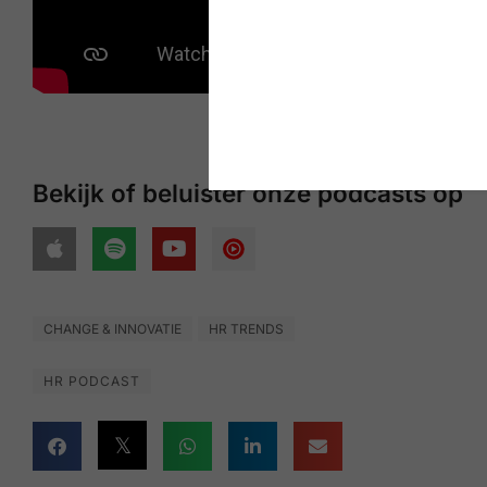
Bekijk of beluister onze podcasts op
CHANGE & INNOVATIE
HR TRENDS
HR PODCAST