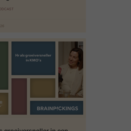
PODCAST
026
s groeiversneller in een