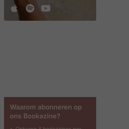
Waarom abonneren op
ons Bookazine?
Ontvang 4 bookazines per