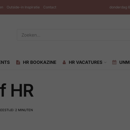
en
Outside-in Inspiratie
Contact
donderdag 6
ENTS
HR BOOKAZINE
HR VACATURES
UNM
of HR
LEESTIJD: 2 MINUTEN