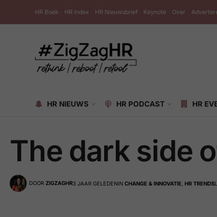
HR Boek
HR Index
HR Nieuwsbrief
Keynote
Over
Adverter
HR NIEUWS
HR PODCAST
HR EV
The dark side 
DOOR
ZIGZAGHR
3 JAAR GELEDEN
IN
CHANGE & INNOVATIE
,
HR TRENDS