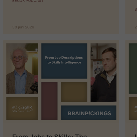
BEKIJK PODCAST
B
30 juni 2026
2
From Jobs to Skills: The