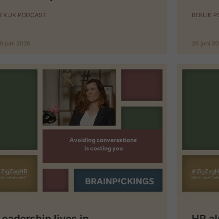
EKIJK PODCAST
BEKIJK 
9 juni 2026
26 juni 2
Leadership lives in
HR al