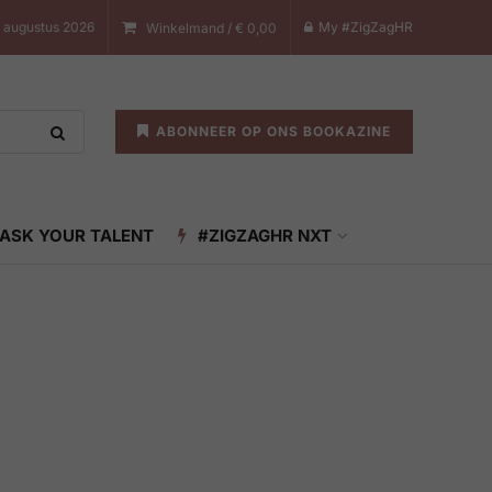
 augustus 2026
My #ZigZagHR
Winkelmand /
€
0,00
ABONNEER OP ONS BOOKAZINE
ASK YOUR TALENT
#ZIGZAGHR NXT