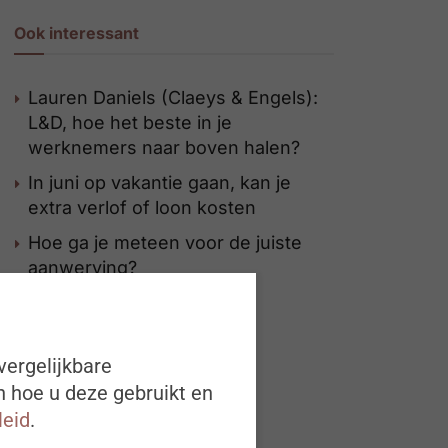
Ook interessant
Lauren Daniels (Claeys & Engels):
L&D, hoe het beste in je
werknemers naar boven halen?
In juni op vakantie gaan, kan je
extra verlof of loon kosten
Hoe ga je meteen voor de juiste
aanwerving?
vergelijkbare
n hoe u deze gebruikt en
leid
.