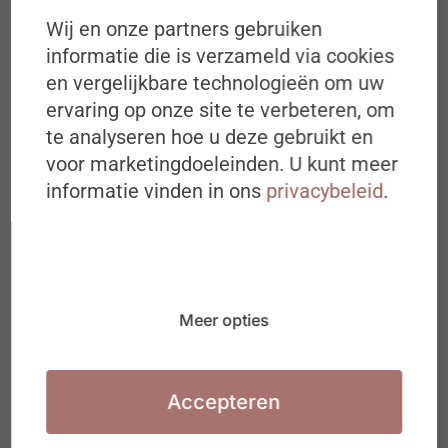
HR ACTUA
Wij en onze partners gebruiken
informatie die is verzameld via cookies
en vergelijkbare technologieën om uw
ervaring op onze site te verbeteren, om
te analyseren hoe u deze gebruikt en
Schrijf je in op de
voor marketingdoeleinden. U kunt meer
#ZigZagHR-Nieuwsbrief
informatie vinden in ons
privacybeleid
.
Iedere dinsdagochtend om 8u00 in
jouw mailbox
Ideeën, inspiratie, best & next
practices over (de toekomst van) HR
Meer opties
Waarmee jij aan de slag kan in jouw
organisatie of HR team
Accepteren
Waarom abonneren op ons