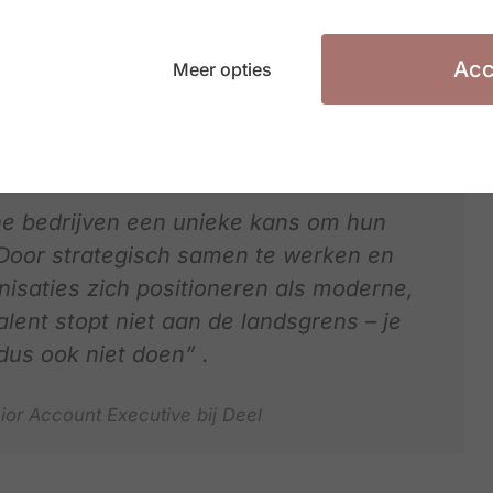
 kunnen organisaties zonder lokale entiteit toch
 alle juridische verplichtingen.
Acc
Meer opties
che bedrijven een unieke kans om hun
 Door strategisch samen te werken en
saties zich positioneren als moderne,
ent stopt niet aan de landsgrens – je
dus ook niet doen” .
or Account Executive bij Deel