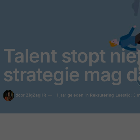
Talent stopt nie
strategie mag d
door
ZigZagHR
1 jaar geleden
in
Rekrutering
Leestijd: 3 