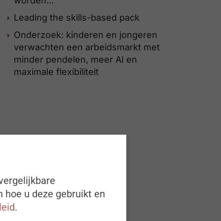
worden…
Leading the skills-based pack
Onderzoek: kinderen en jongeren
verwachten een arbeidsmarkt met
minder pendelen, meer AI en
maximale flexibiliteit
vergelijkbare
n hoe u deze gebruikt en
leid
.