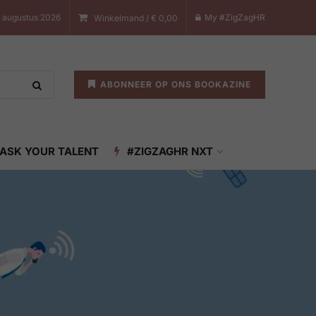
7 augustus 2026
My #ZigZagHR
Winkelmand /
€
0,00
ABONNEER OP ONS BOOKAZINE
ASK YOUR TALENT
#ZIGZAGHR NXT