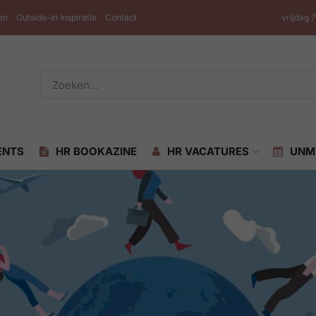
en
Outside-in Inspiratie
Contact
vrijdag 
ENTS
HR BOOKAZINE
HR VACATURES
UNM