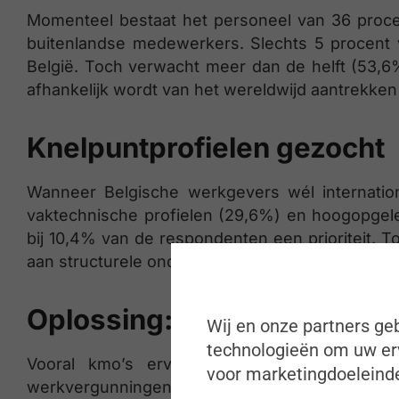
Momenteel bestaat het personeel van 36 proce
buitenlandse medewerkers. Slechts 5 procent v
België. Toch verwacht meer dan de helft (53,6
afhankelijk wordt van het wereldwijd aantrekken
Knelpuntprofielen gezocht
Wanneer Belgische werkgevers wél internation
vaktechnische profielen (29,6%) en hoogopgele
bij 10,4% van de respondenten een prioriteit. T
aan structurele ondersteuning.
Oplossing: samenwerken m
Wij en onze partners geb
technologieën om uw erv
Vooral kmo’s ervaren drempels rond buiten
voor marketingdoeleinde
werkvergunningen. Samenwerking met gespecial