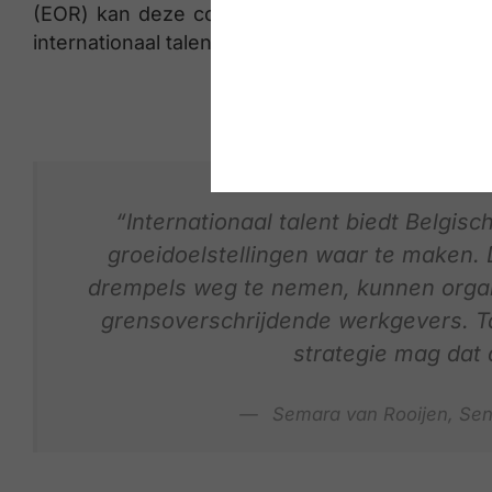
(EOR) kan deze complexiteit verlagen. Hierdoor
internationaal talent aanwerven, mét naleving van
“Internationaal talent biedt Belgis
groeidoelstellingen waar te maken.
drempels weg te nemen, kunnen organi
grensoverschrijdende werkgevers. Tal
strategie mag dat 
Semara van Rooijen, Seni