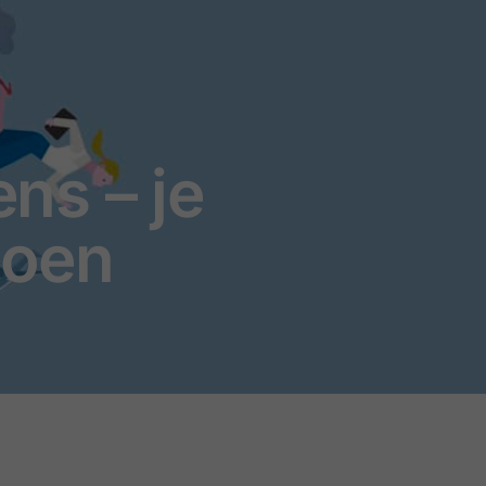
ens – je
doen