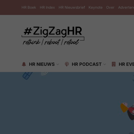
HR Boek
HR Index
HR Nieuwsbrief
Keynote
Over
Adverter
HR NIEUWS
HR PODCAST
HR EV