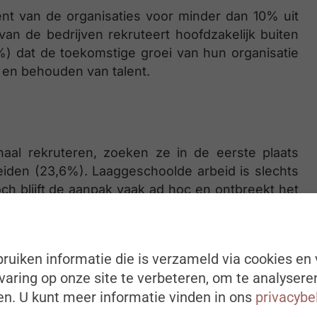
nt van de organisaties voor minder dan 10% uit
an de bedrijven rekruteert hoofdzakelijk buiten
%) dat de toekomstige groei van hun organisatie
 en behouden van talent.
aal rekruteren, zoeken ze in de eerste plaats
iden (23,6%). Laaggeschoolde arbeid is slechts
och blijft de aanpak vaak ad hoc en ontbreekt het
et experten
ruiken informatie die is verzameld via cookies en 
aring op onze site te verbeteren, om te analysere
landse wetgeving, administratieve lasten en
n. U kunt meer informatie vinden in ons
privacybe
iseerde partners, zoals een Employer of Record