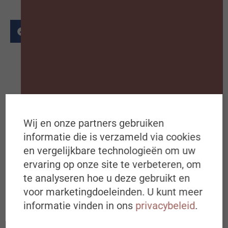
Wij en onze partners gebruiken
informatie die is verzameld via cookies
en vergelijkbare technologieën om uw
ervaring op onze site te verbeteren, om
te analyseren hoe u deze gebruikt en
Schrijf je in op de
voor marketingdoeleinden. U kunt meer
#ZigZagHR-Nieuwsbrief
Waarom abonneren op ons
informatie vinden in ons
privacybeleid
.
Bookazine?
Iedere dinsdagochtend om 8u00 in