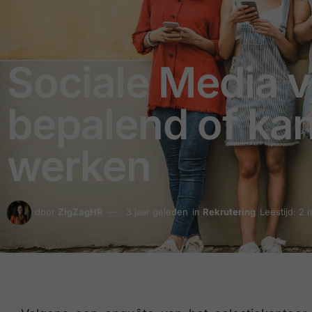
Sociale Media v
bepalend of kand
werken
door
ZigZagHR
3 jaar geleden
in
Rekrutering
Leestijd: 2 