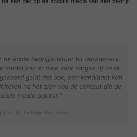
 na een blik op de sociale media van een bedrijf
 de échte bedrijfscultuur bij werkgevers.
le media kan er mee voor zorgen of ze al
ekeerd geldt dat ook, een kandidaat kan
iciteren na het zien van de content die de
ciale media plaatst.”
g Director bij Page Personnel