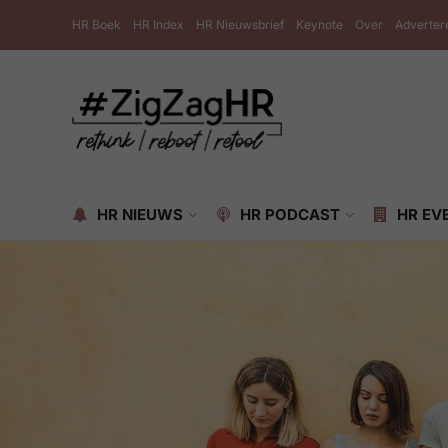
HR Boek
HR Index
HR Nieuwsbrief
Keynote
Over
Adverter
HR NIEUWS
HR PODCAST
HR EV