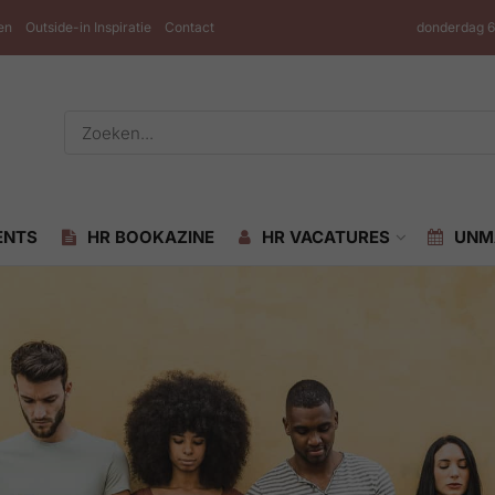
en
Outside-in Inspiratie
Contact
donderdag 6
ENTS
HR BOOKAZINE
HR VACATURES
UNM