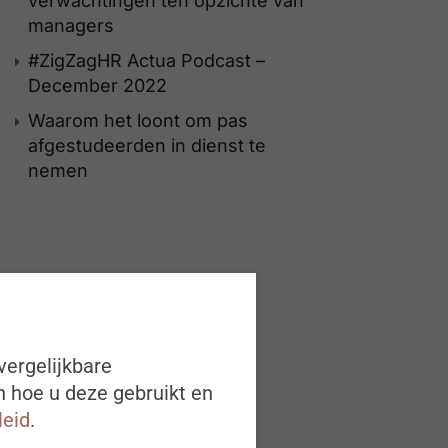
verwachtingen ten opzichte van
managers
#ZigZagHR Actua Podcast –
December 2022
Waarom het loont om pas
afgestudeerden in dienst te
nemen
vergelijkbare
n hoe u deze gebruikt en
leid
.