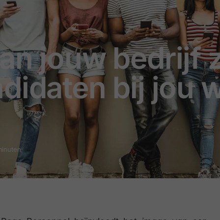
an jouw bedrijf z
idaten bij jou w
minuten