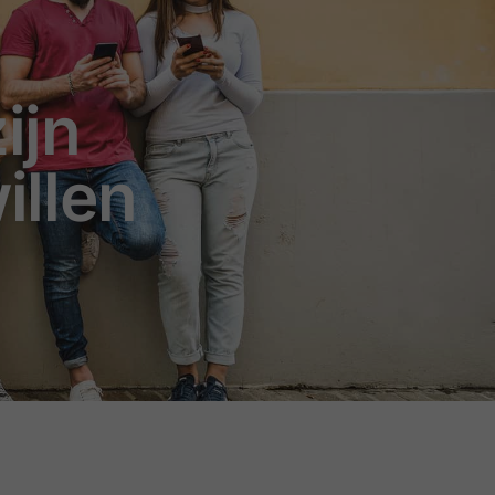
ijn
illen