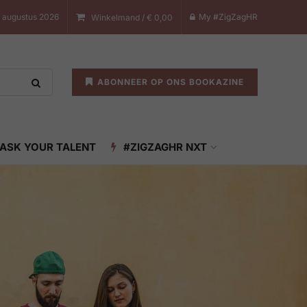
 augustus 2026
My #ZigZagHR
Winkelmand /
€
0,00
ABONNEER OP ONS BOOKAZINE
ASK YOUR TALENT
#ZIGZAGHR NXT