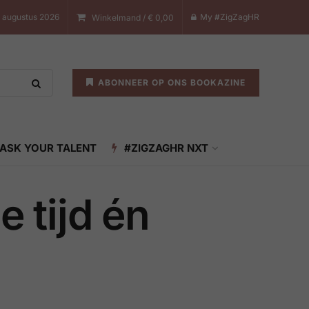
 augustus 2026
My #ZigZagHR
Winkelmand /
€
0,00
ABONNEER OP ONS BOOKAZINE
ASK YOUR TALENT
#ZIGZAGHR NXT
 tijd én