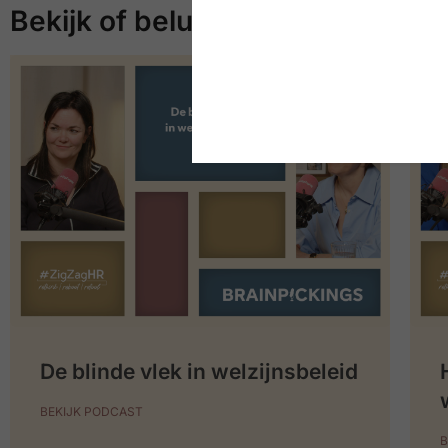
Bekijk of beluister meer
De blinde vlek in welzijnsbeleid
BEKIJK PODCAST
B