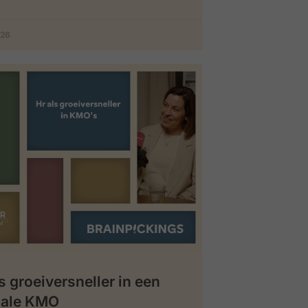
026
s groeiversneller in een
iale KMO