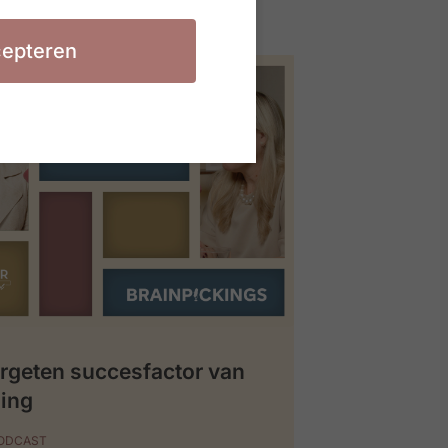
epteren
rgeten succesfactor van
ing
PODCAST