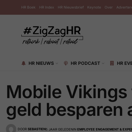
HR Boek
HR Index
HR Nieuwsbrief
Keynote
Over
Adverter
HR NIEUWS
HR PODCAST
HR EV
Mobile Vikings 
geld besparen
DOOR
SEBASTIEN
5 JAAR GELEDEN
IN
EMPLOYEE ENGAGEMENT & EXPE