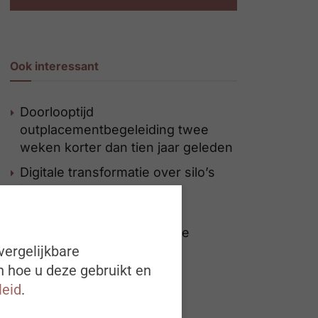
Ook interessant
Doorlooptijd
outplacementbegeleiding twee
weken korter dan tien jaar geleden
Digitale transformatie over silo’s
heen
Een glas te veel op het
personeelsfeest? Dit zijn de
vergelijkbare
risico’s voor werkgevers
n hoe u deze gebruikt en
leid
.