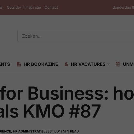
en
Outside-in Inspiratie
Contact
donderdag 6
ENTS
HR BOOKAZINE
HR VACATURES
UNM
for Business: hoe
 als KMO #87
RIENCE
,
HR ADMINISTRATIE
LEESTIJD: 1 MIN READ