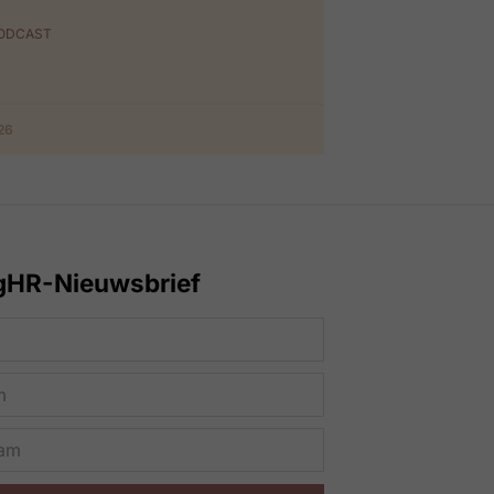
PODCAST
026
gHR-Nieuwsbrief