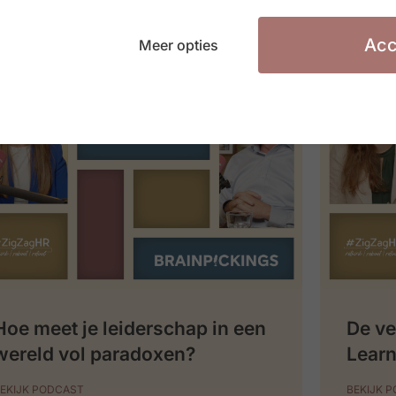
Acc
Meer opties
Hoe meet je leiderschap in een
De ve
wereld vol paradoxen?
Learn
EKIJK PODCAST
BEKIJK 