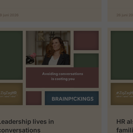
9 juni 2026
26 juni 2
Leadership lives in
HR al
conversations
famil