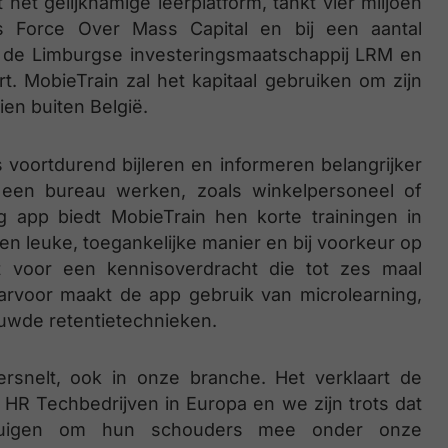
et gelijknamige leerplatform, tankt vier miljoen
nds Force Over Mass Capital en bij een aantal
 de Limburgse investeringsmaatschappij LRM en
t. MobieTrain zal het kapitaal gebruiken om zijn
ien buiten België.
 voortdurend bijleren en informeren belangrijker
 een bureau werken, zoals winkelpersoneel of
g app biedt MobieTrain hen korte trainingen in
een leuke, toegankelijke manier en bij voorkeur op
t voor een kennisoverdracht die tot zes maal
aarvoor maakt de app gebruik van microlearning,
ouwde retentietechnieken.
versnelt, ook in onze branche. Het verklaart de
 HR Techbedrijven in Europa en we zijn trots dat
ertuigen om hun schouders mee onder onze