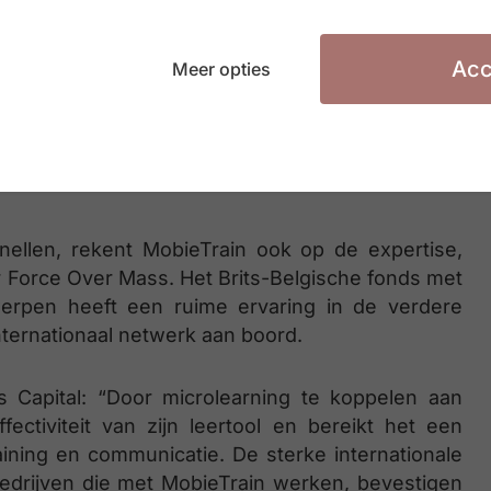
lity Services een beroep op MobieTrain, en
rs als bijvoorbeeld Diesel en Hästens de app. De
roei te consolideren en het team dit jaar uit te
Acc
Meer opties
n zal hoofdzakelijk in de bestaande vestigingen
nellen, rekent MobieTrain ook op de expertise,
 Force Over Mass. Het Brits-Belgische fonds met
erpen heeft een ruime ervaring in de verdere
nternationaal netwerk aan boord.
s Capital: “Door microlearning te koppelen aan
ectiviteit van zijn leertool en bereikt het een
raining en communicatie. De sterke internationale
edrijven die met MobieTrain werken, bevestigen