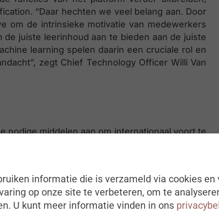
fication. “Daar hechten we veel belang aan. Door
e om de intrinsieke motivatie van medewerkers
de juiste leerinhoud aan te bieden aan de juiste
chine learning spelen daarin een cruciale rol en
ndacht”, zegt Chief Technology Officer Willi Van
e nodige middelen aan om internationaal voort te
in mobile learning te claimen. Daartoe ontwikkelt
met de HR-software SAP SuccesFactors en met
 Techreus SAP nam MobieTrain al op in zijn SAP
ruiken informatie die is verzameld via cookies en 
penzet naar het buitenland.
aring op onze site te verbeteren, om te analysere
n. U kunt meer informatie vinden in ons
privacybe
zijn omzet buiten België. In het Midden-Oosten