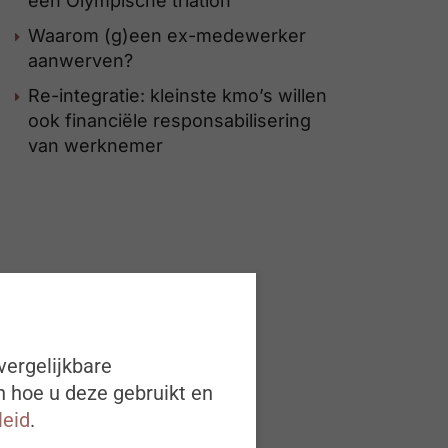
een Olympische triatlon
Waarom (g)een ex-medewerker
aanwerven?
Re-integratie: kleinste kmo’s willen
ook financiële responsabilisering
van werknemer
vergelijkbare
n hoe u deze gebruikt en
leid
.