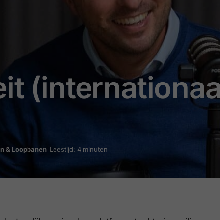
t (internationaa
en & Loopbanen
Leestijd: 4 minuten