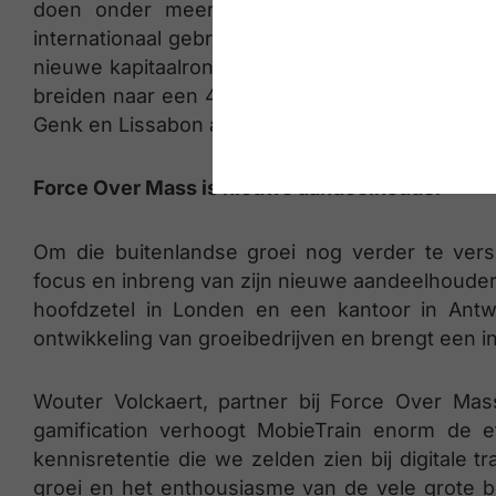
doen onder meer Emirates Post en EFS Faci
internationaal gebruiken gerenommeerde retaile
nieuwe kapitaalronde moet helpen om de sterke g
breiden naar een 40-tal medewerkers. MobieTrai
Genk en Lissabon aanwerven.
Force Over Mass is nieuwe aandeelhouder
Om die buitenlandse groei nog verder te vers
focus en inbreng van zijn nieuwe aandeelhouder
hoofdzetel in Londen en een kantoor in Antw
ontwikkeling van groeibedrijven en brengt een i
Wouter Volckaert, partner bij Force Over Mas
gamification verhoogt MobieTrain enorm de eff
kennisretentie die we zelden zien bij digitale t
groei en het enthousiasme van de vele grote b