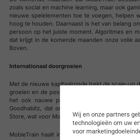
zoals social en machine learning, maar ook gami
nieuwe spelelementen toe te voegen, helpen w
hoog te houden. Daarnaast is het van belang om 
persoon op het juiste moment. Algoritmes en ma
dat krijgt in de komende maanden onze volle aa
Boven.
Internationaal doorgroeien
Met de nieuwe kapitaalronde trekt de scale-up d
groeien en de positie van Europese marktleider 
het ook nauwe partnerships, zoals recent 
Goodhabitz, dat online opleidingen aanbiedt.
Wij en onze partners geb
Store, wat voor MobieTrain de deur nog breder o
technologieën om uw erv
voor marketingdoeleinde
MobieTrain haalt immers al meer dan 50% van 