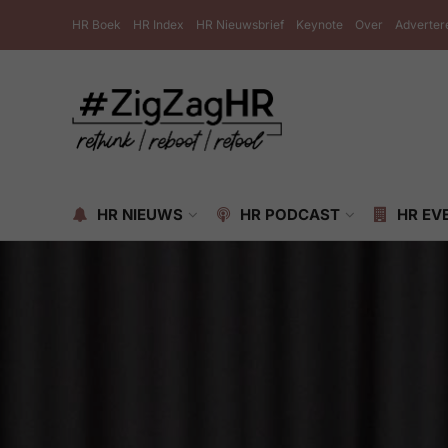
HR Boek
HR Index
HR Nieuwsbrief
Keynote
Over
Adverter
HR NIEUWS
HR PODCAST
HR EV