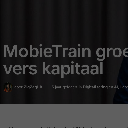
MobieTrain groei
vers kapitaal
door
ZigZagHR
5 jaar geleden
in
Digitalisering en AI
,
Ler