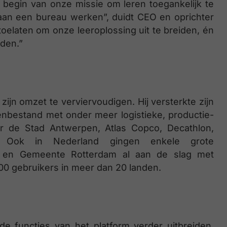
 begin van onze missie om leren toegankelijk te
 aan een bureau werken”, duidt CEO en oprichter
toelaten om onze leeroplossing uit te breiden, én
eden.”
zijn omzet te verviervoudigen. Hij versterkte zijn
ntenbestand met onder meer logistieke, productie-
r de Stad Antwerpen, Atlas Copco, Decathlon,
 Ook in Nederland gingen enkele grote
and en Gemeente Rotterdam al aan de slag met
000 gebruikers in meer dan 20 landen.
 functies van het platform verder uitbreiden,