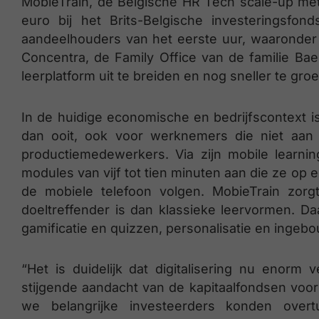
MobieTrain, de Belgische HR Tech scale-up met h
euro bij het Brits-Belgische investeringsfo
aandeelhouders van het eerste uur, waaronder
Concentra, de Family Office van de familie Baer
leerplatform uit te breiden en nog sneller te groe
In de huidige economische en bedrijfscontext is
dan ooit, ook voor werknemers die niet aan
productiemedewerkers. Via zijn mobile learnin
modules van vijf tot tien minuten aan die ze op 
de mobiele telefoon volgen. MobieTrain zorg
doeltreffender is dan klassieke leervormen. D
gamificatie en quizzen, personalisatie en ingeb
“Het is duidelijk dat digitalisering nu enorm 
stijgende aandacht van de kapitaalfondsen voor
we belangrijke investeerders konden ov