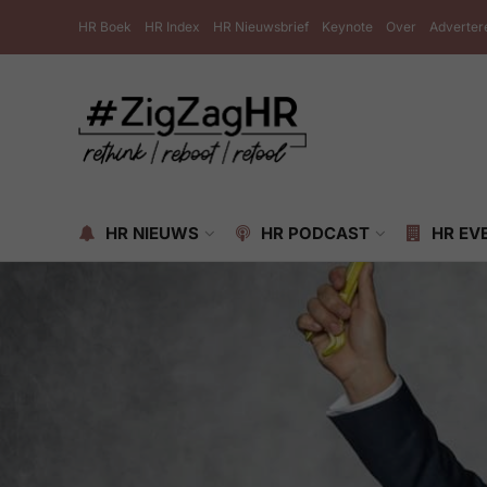
HR Boek
HR Index
HR Nieuwsbrief
Keynote
Over
Adverter
HR NIEUWS
HR PODCAST
HR EV