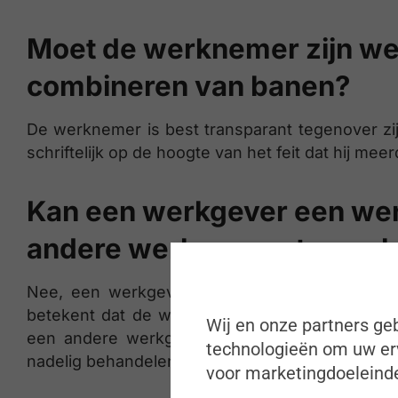
Moet de werknemer zijn wer
combineren van banen?
De werknemer is best transparant tegenover zij
schriftelijk op de hoogte van het feit dat hij me
Kan een werkgever een we
andere werkgevers te wer
Nee, een werkgever kan zijn werknemer niet
betekent dat de werkgever de werknemer niet 
Wij en onze partners geb
een andere werkgever te werken. De werkge
technologieën om uw erv
nadelig behandelen.
voor marketingdoeleinde