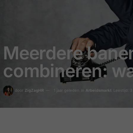
Meerdere banen
combineren: waa
door
ZigZagHR
1 jaar geleden
in
Arbeidsmarkt
Leestijd: 