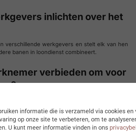
kgevers inlichten over het
n verschillende werkgevers en stelt elk van hen
erdere banen in loondienst combineert.
rknemer verbieden om voor
ken?
 verbieden om meerdere banen te hebben. Dit
kan verbieden om buiten zijn werkrooster voor
ruiken informatie die is verzameld via cookies en 
ver mag de werknemer om die reden ook niet
aring op onze site te verbeteren, om te analysere
n. U kunt meer informatie vinden in ons
privacybe