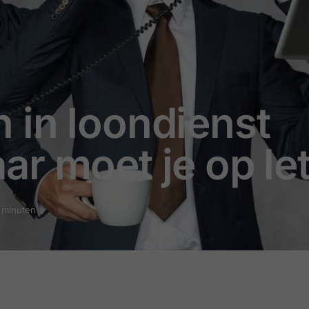
 in loondienst
r moet je op le
3 minuten