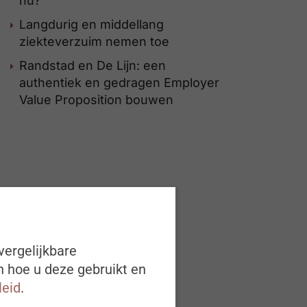
nu?
Langdurig en middellang
ziekteverzuim nemen toe
Randstad en De Lijn: een
authentiek en gedragen Employer
Value Proposition bouwen
vergelijkbare
n hoe u deze gebruikt en
leid
.