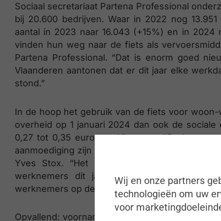
Sociaal secretariaat Partena Professional ond
bij 20.600 bedrijven. Waar in 2022 nog 13.951
aantal in 2023 naar 16.043 (+15%) en in 202
vinden hun weg naar de fiets als vervoersmidd
Partena Professional. “Dat is enorm goed nieuw
Vlaanderen aantonen dat er dit jaar elke werkd
stond.”
In de hoop het gebruik van de fiets voor woon
overheid op 1 januari 2024 dan ook de sociale e
0,27 tot 0,35 euro per kilometer. “Op het eers
aanmoediging zijn vruchten lijkt af te werpen maa
Yves Stox. “Het aantal fietsende werkneme
werknemers dit jaar geen recht hadden op d
Wij en onze partners geb
werknemers op de fiets springen, lijkt dus voorna
technologieën om uw erv
voor marketingdoeleinde
Opvallend: voornamelijk werknemers van Vlaams