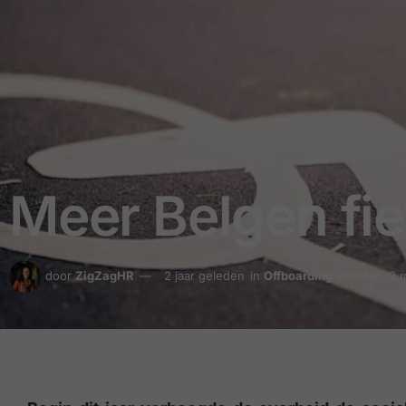
Meer Belgen fie
door
ZigZagHR
2 jaar geleden
in
Offboarding
Leestijd: 2 