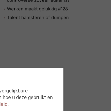
controverse zoveel leuker is?
Werken maakt gelukkig #128
Talent hamsteren of dumpen
vergelijkbare
n hoe u deze gebruikt en
leid
.