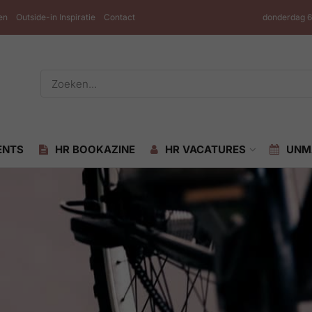
en
Outside-in Inspiratie
Contact
donderdag 6
ENTS
HR BOOKAZINE
HR VACATURES
UNM