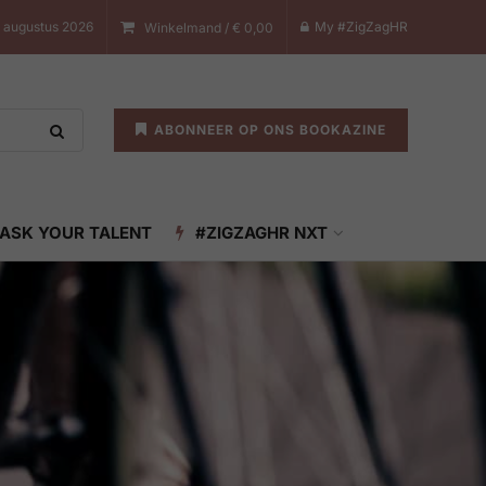
 augustus 2026
My #ZigZagHR
Winkelmand /
€
0,00
ABONNEER OP ONS BOOKAZINE
ASK YOUR TALENT
#ZIGZAGHR NXT