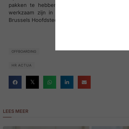
pakken te hebben. 70% van de uitbetaalde 
werkzaam zijn in Vlaanderen. Wallonië is g
Brussels Hoofdstedelijk Gewest voor 20%.
OFFBOARDING
HR ACTUA
LEES MEER