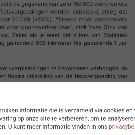
erzocht de gegevens van zo’n 150.000 werknemers
 fietsvergoedingen werden uitbetaald, steeg dat
4 naar 20.069 (+25%). “Steeds meer werknemers
el voor woon-werkverkeer”, stelt Yves Stox van
s. Zeker als je weet dat cijfers van Statistiek
ag gemiddeld 928 kilometer file gedurende 1 uur
-werkverplaatsingen te bevorderen verhoogde de
n fiscale vrijstelling van de fietsvergoeding van
te gezicht zou je dus denken dat die financiële
r dat is niet het per se het geval”, verduidelijkt
rs groeit even snel binnen de sectoren waar
e verhoogde vrijstelling. Het feit dat meer
ruiken informatie die is verzameld via cookies en 
melijk een maatschappelijke evolutie te zijn.”
aring op onze site te verbeteren, om te analysere
n. U kunt meer informatie vinden in ons
privacybe
e bedrijven en organisaties blijken de smaak te