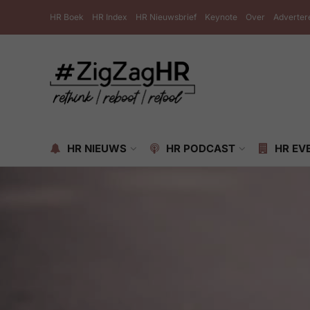
HR Boek
HR Index
HR Nieuwsbrief
Keynote
Over
Adverter
HR NIEUWS
HR PODCAST
HR EV