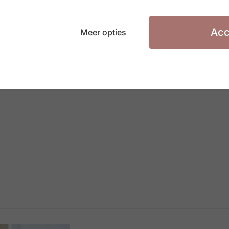
fietsvergoedingen gaat naar medewerkers die
oed voor 10% van de fietsvergoedingen en het
Acc
Meer opties