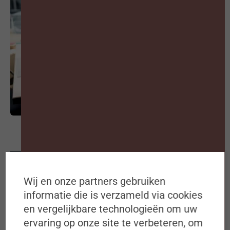
Wij en onze partners gebruiken
informatie die is verzameld via cookies
Schrijf je in op de wekelijkse
en vergelijkbare technologieën om uw
HR-nieuwsbrief
ervaring op onze site te verbeteren, om