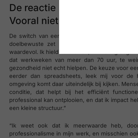
De reactie
Vooral niet aan de kant gaa
De switch van een internationale carrière bij 
doelbewuste zet geweest in zijn loopbaan. “
waardevol. Ik hield van reizen, ik kwam graag in
dat werkweken van meer dan 70 uur, te wein
gezondheid niet echt hielpen. De keuze voor ee
eerder dan spreadsheets, leek mij voor de
omgeving komt daar uiteindelijk bij kijken. Men
conditie, dat helpt bij het efficiënt functio
professional kan ontplooien, en dat ik impact he
een kleine structuur.”
“Ik weet ook dat ik meerwaarde heb, door
professionalisme in mijn werk, en misschien ook