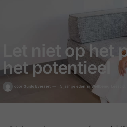
Let niet op het
het potentieel
door
Guido Everaert
5 jaar geleden
in
Wellbeing
Leestijd: