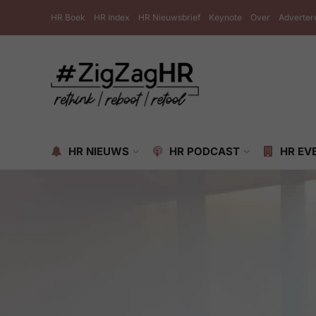
HR Boek
HR Index
HR Nieuwsbrief
Keynote
Over
Adverter
HR NIEUWS
HR PODCAST
HR EV