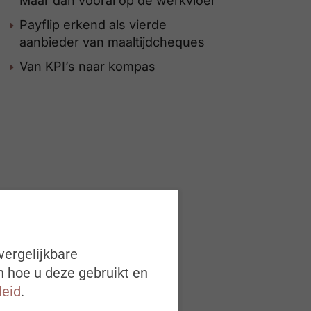
Maar dan vooral op de werkvloer
Payflip erkend als vierde
aanbieder van maaltijdcheques
Van KPI’s naar kompas
vergelijkbare
n hoe u deze gebruikt en
leid
.