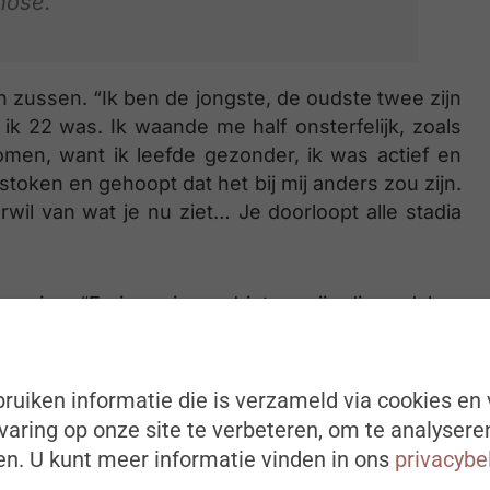
nose.”
 en zussen. “Ik ben de jongste, de oudste twee zijn
n ik 22 was. Ik waande me half onsterfelijk, zoals
komen, want ik leefde gezonder, ik was actief en
estoken en gehoopt dat het bij mij anders zou zijn.
wil van wat je nu ziet… Je doorloopt alle stadia
eving. “En ja, er is verdriet, er zijn diepe dalen,
ar het ligt niet in mijn aard om daar lang op die
 houding – en dat geldt voor alles in het leven –
en in je leven, om toch nog zo actief mogelijk, zo
ruiken informatie die is verzameld via cookies en 
r mijn echtgenote en de mensen rond mij zou dat
aring op onze site te verbeteren, om te analysere
n. U kunt meer informatie vinden in ons
privacybe