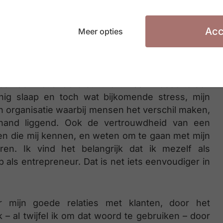
n staan
Acc
Meer opties
Deutsche Telekom naar een lokale entiteit is een
Voor mij was die internationale dimensie zeer
 contact met andere culturen. Maar ik besefte ook
ig slaap en toch wat bijkomende stress, mijn
n organisatie waarbij mensen het verschil maken,
 hand liggend. Ook de vertrouwdheid van een
sen die mij kennen, en weten om te gaan met mijn
neren. Ik vind het belangrijk dat ik mezelf als
b als entrepreneur. Dat is net iets eenvoudiger in
 mijn goede relaties met klanten, door het
 – al twijfel ik om dat woord te gebruiken – door