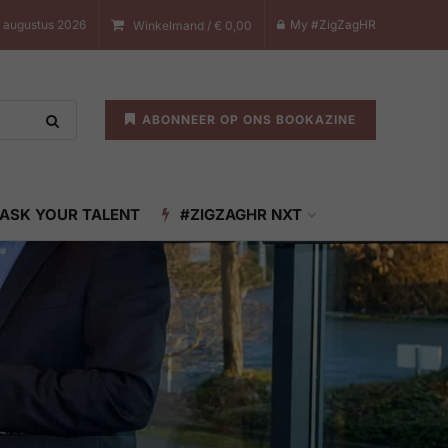
7 augustus 2026
My #ZigZagHR
Winkelmand /
€
0,00
ABONNEER OP ONS BOOKAZINE
ASK YOUR TALENT
#ZIGZAGHR NXT