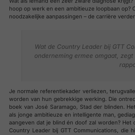
Wat als iemand een zeer zware diagnose krijgt? W
hoop op werk en een ambitieuze loopbaan op? Of 
noodzakelijke aanpassingen – de carrière verder
Wat de Country Leader bij GTT C
onderneming ermee omgaat, zegt vé
rapp
Je normale referentiekader verliezen, terugval
worden van hun gebrekkige werking. Die ontredde
boek van José Saramago, Stad der blinden. Het l
als jonge ambitieuze en intelligente man, gedia
aangeven dat je blind én doof zal worden? He
Country Leader bij GTT Communications, die h