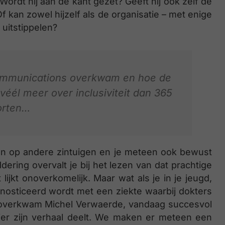
ordt hij aan de kant gezet? Geeft hij ook zelf de
kan zowel hijzelf als de organisatie – met enige
 uitstippelen?
ommunications overkwam en hoe de
él meer over inclusiviteit dan 365
orten…
len op andere zintuigen en je meteen ook bewust
ring overvalt je bij het lezen van dat prachtige
ijkt onoverkomelijk. Maar wat als je in je jeugd,
gnosticeerd wordt met een ziekte waarbij dokters
t overkwam Michel Verwaerde, vandaag succesvol
ier zijn verhaal deelt. We maken er meteen een