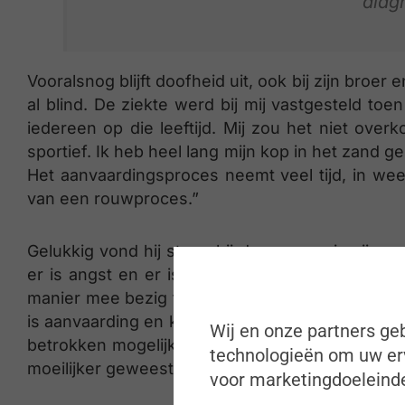
diag
Vooralsnog blijft doofheid uit, ook bij zijn broer
al blind. De ziekte werd bij mij vastgesteld toe
iedereen op die leeftijd. Mij zou het niet over
sportief. Ik heb heel lang mijn kop in het zand g
Het aanvaardingsproces neemt veel tijd, in weer
van een rouwproces.”
Gelukkig vond hij steun bij de mensen in zijn omg
er is angst en er is ook een soort boosheid. Ma
manier mee bezig te zijn. De meest constructieve
is aanvaarding en kijken hoe je zoiets kan inpass
Wij en onze partners geb
betrokken mogelijk verder te gaan. Maar zonde
technologieën om uw erv
moeilijker geweest zijn.”
voor marketingdoeleinde