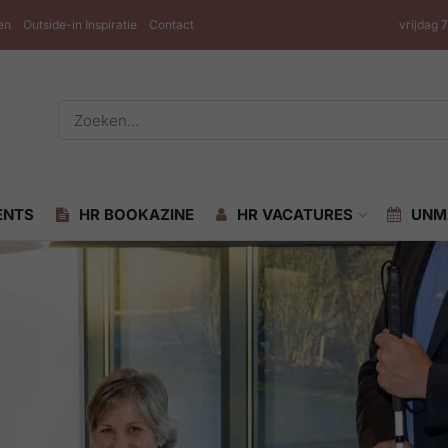
en
Outside-in Inspiratie
Contact
vrijdag 
ENTS
HR BOOKAZINE
HR VACATURES
UNM