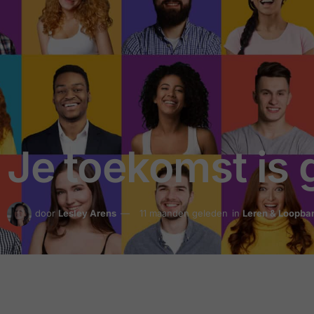
Je toekomst is g
door
Lesley Arens
11 maanden geleden
in
Leren & Loopba