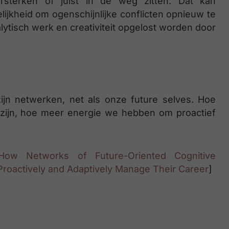
rsterken of juist in de weg zitten. Dat kan
ijkheid om ogenschijnlijke conflicten opnieuw te
lytisch werk en creativiteit opgelost worden door
ijn netwerken, net als onze future selves. Hoe
zijn, hoe meer energie we hebben om proactief
 How Networks of Future-Oriented Cognitive
o Proactively and Adaptively Manage Their Career
]