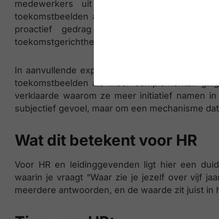
medewerkers uit uiteenlopende organisati
toekomstbeelden als meer complementair erva
proactief gedrag liet zien, zelfs wann
toekomstgerichtheid of loopbaanidentiteit.
In aanvullende experimenten werd het causa
toekomstbeelden als meer complementair gingen 
verklaarde waarom ze meer initiatief namen in
subjectief gevoel, maar om een mechanisme dat
Wat dit betekent voor HR
Voor HR en leidinggevenden ligt hier een duid
waarin je vraagt “Waar zie je jezelf over vijf j
meerdere antwoorden, en de waarde zit juist in 