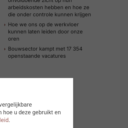
onvoldoende zicht op hun
arbeidskosten hebben en hoe ze
die onder controle kunnen krijgen
Hoe we ons op de werkvloer
kunnen laten leiden door onze
oren
Bouwsector kampt met 17 354
openstaande vacatures
vergelijkbare
n hoe u deze gebruikt en
leid
.