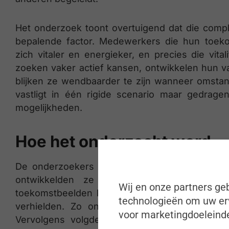
Het onderzoek toont overtuigend dat die comple
bepalende factor. Medewerkers die hun toeko
zich vitaler en energieker, en precies die vita
zoeken vaker actief kansen, ontwikkelen hun 
blijken ze wendbaarder te zijn wanneer omsta
vastligt in één rigide scenario maar gedra
mogelijkheden.
Hoe het onderzocht werd
De onderzoekers hebben dit idee niet alleen 
ontwikkelden ze een methode waarmee m
Wij en onze partners geb
toekomstbeelden konden aangeven welke voor 
technologieën om uw erv
verhielden. Zo ontstond voor iedere deelnem
voor marketingdoeleinde
Vervolgens volgden meerdere studies, waaro