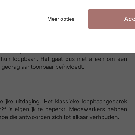
es en sectoren. Daaruit bleek dat wie zijn
arde, twee weken later ook daadwerkelijk meer
eer rekening werd gehouden met algemene
Acc
Meer opties
le pad verder onderbouwd: wanneer mensen hun
zien, voelden ze zich vitaler, en die vitaliteit
 hun loopbaan. Het gaat dus niet alleen om een
 gedrag aantoonbaar beïnvloedt.
elijke uitdaging. Het klassieke loopbaangesprek
aar?” is eigenlijk te beperkt. Medewerkers hebben
hoe die antwoorden zich tot elkaar verhouden.