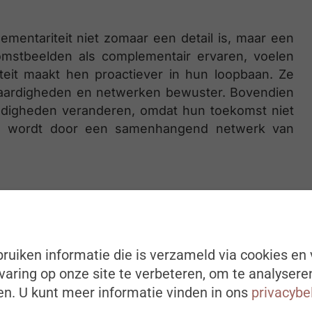
mentariteit niet zomaar een detail is, maar een
mstbeelden als complementair ervaren, voelen
liteit maakt hen proactiever in hun loopbaan. Ze
vaardigheden en netwerken bewuster. Bovendien
ndigheden veranderen, omdat hun toekomst niet
gen wordt door een samenhangend netwerk van
theoretisch uitgewerkt, maar ook getest. Eerst
ensen uit een brede lijst van mogelijke
ruiken informatie die is verzameld via cookies en 
hen relevant waren en hoe die zich tot elkaar
aring op onze site te verbeteren, om te analysere
er een persoonlijke kaart van future selves.
n. U kunt meer informatie vinden in ons
privacybe
nder een veldstudie bij meer dan vijfhonderd