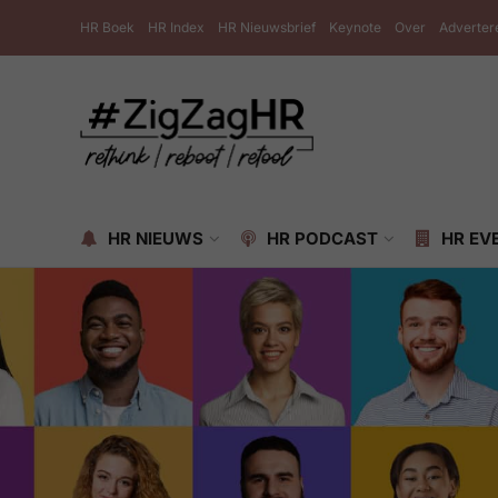
HR Boek
HR Index
HR Nieuwsbrief
Keynote
Over
Adverter
HR NIEUWS
HR PODCAST
HR EV