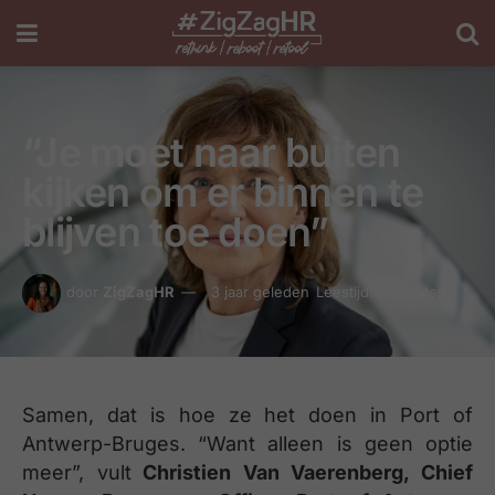
“Je moet naar buiten
kijken om er binnen te
blijven toe doen”
door
ZigZagHR
3 jaar geleden
Leestijd: 6 minuten
Samen, dat is hoe ze het doen in Port of
Antwerp-Bruges. “Want alleen is geen optie
meer”, vult
Christien Van Vaerenberg, Chief