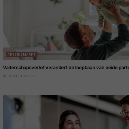
ARBEIDSMARKT
Vaderschapsverlof verandert de loopbaan van beide part
3 AUGUSTUS 2026