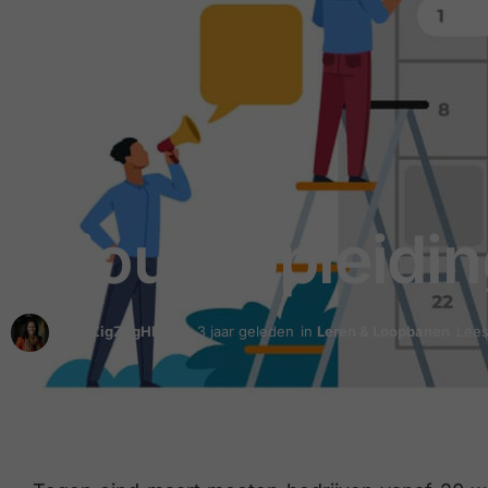
Is jouw opleidin
door
ZigZagHR
3 jaar geleden
in
Leren & Loopbanen
Lees