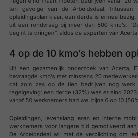
Tegen eind maart moeten bedrijven vanaf 20 w
ten gevolge van de Arbeidsdeal. Intusse
opleidingsplan klaar, een derde is ermee bezig.
uit een rondvraag bij meer dan 500 kmo’s. “De
begint te dringen”, aldus de experten van Acerta
4 op de 10 kmo’s hebben opl
Uit een gezamenlijk onderzoek van Acerta, 
bevraagde kmo’s met minstens 20 medewerkers al
dat zo’n zes op de tien bedrijven nog werk
regelgeving: een derde (32%) was er eind 2023 
vanaf 50 werknemers had wel bijna 6 op 10 (56%)
Opleidingen, levenslang leren en interne mobi
werknemers voor langere tijd gemotiveerd aan 
De Arbeidsdeal wil met de verplichting om ied