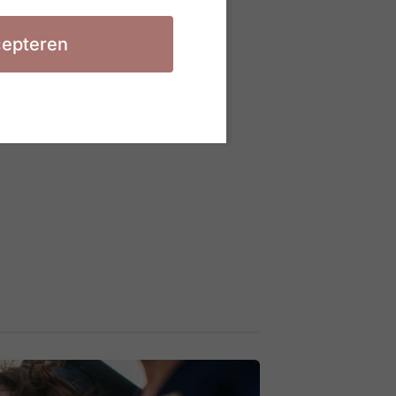
epteren