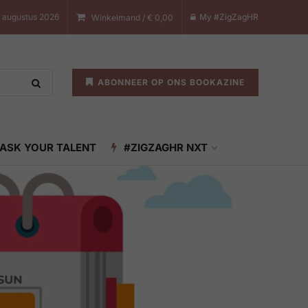
8 augustus 2026
My #ZigZagHR
Winkelmand /
€
0,00
ABONNEER OP ONS BOOKAZINE
ASK YOUR TALENT
#ZIGZAGHR NXT