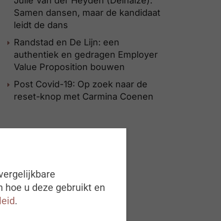
Julie Van der Heyden (Delhaize):
Samen dansen, maar de kandidaat
leidt de dans
Randstad en De Lijn: een
authentiek en gedragen Employer
Value Proposition bouwen
Post Covid-19: Op zoek naar de
reset-knop met Carmina Coenen
vergelijkbare
n hoe u deze gebruikt en
leid
.