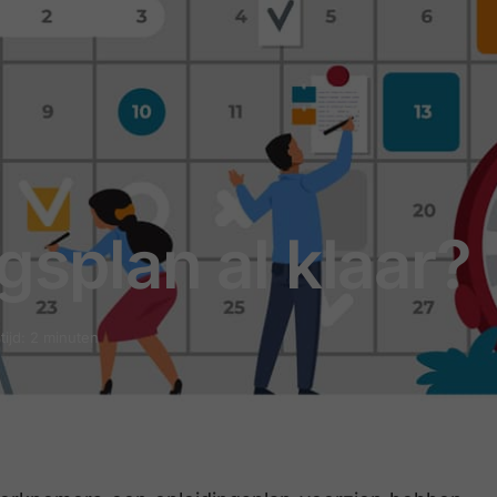
gsplan al klaar?
tijd: 2 minuten