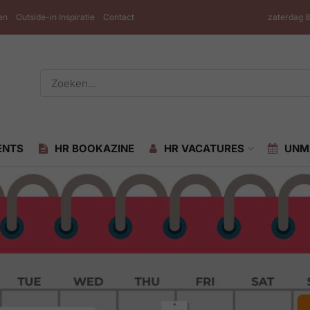
en
Outside-in Inspiratie
Contact
zaterdag 
ENTS
HR BOOKAZINE
HR VACATURES
UNM