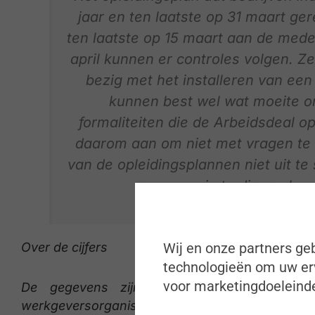
jaar en ten laatste op 31 maart ge
ten laatste op 15 maart aan de med
april kunnen er controles volgen. Zel
bezig met het installeren van een
kunnen best wel wat moeite o
formaliteiten die de Arbeidsdeal o
daarom aan om niet met vragen te b
van de opleidingsplannen niet uit te
in te dienen komt
Over de cijfers
Wij en onze partners geb
technologieën om uw erv
voor marketingdoeleinde
De gegevens zijn het resultaat kmo-bar
werkgeversorganisaties ETION en VKW Limbur