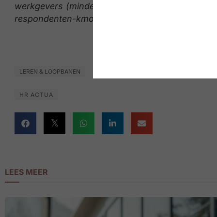
werkgevers (minder dan 100 werknemers). Aan
respondenten-kmo’s deel. ​ ​
LEREN & LOOPBANEN
HR ACTUA
LEES MEER