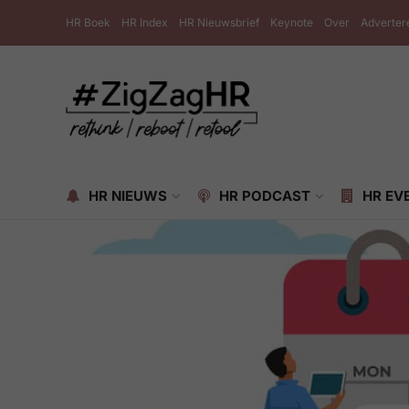
HR Boek
HR Index
HR Nieuwsbrief
Keynote
Over
Adverter
HR NIEUWS
HR PODCAST
HR EV