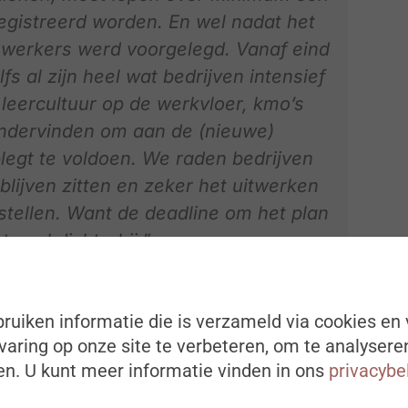
registreerd worden. En wel nadat het
ewerkers werd voorgelegd. Vanaf eind
fs al zijn heel wat bedrijven intensief
 leercultuur op de werkvloer, kmo’s
ndervinden om aan de (nieuwe)
plegt te voldoen. We raden bedrijven
lijven zitten en zeker het uitwerken
 stellen. Want de deadline om het plan
 snel dichterbij.”
ruiken informatie die is verzameld via cookies en 
aring op onze site te verbeteren, om te analysere
n. U kunt meer informatie vinden in ons
privacybe
ometer die Acerta in samenwerking met de
g twee keer per jaar organiseert onder kmo-