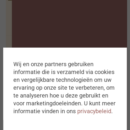
De blinde vlek in welzijnsbeleid
BEKIJK PODCAST
30 juni 2026
Wij en onze partners gebruiken
informatie die is verzameld via cookies
en vergelijkbare technologieën om uw
ervaring op onze site te verbeteren, om
te analyseren hoe u deze gebruikt en
voor marketingdoeleinden. U kunt meer
Schrijf je in op de
informatie vinden in ons
privacybeleid
.
#ZigZagHR-Nieuwsbrief
Iedere dinsdagochtend om 8u00 in