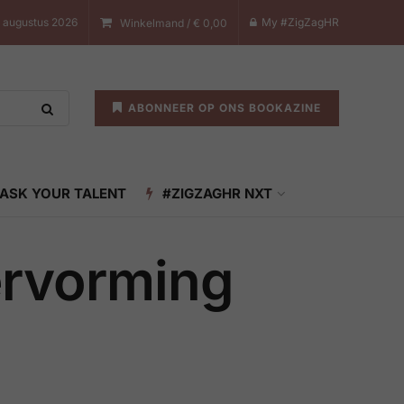
7 augustus 2026
My #ZigZagHR
Winkelmand /
€
0,00
ABONNEER OP ONS BOOKAZINE
ASK YOUR TALENT
#ZIGZAGHR NXT
ervorming