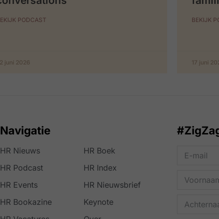
conversations
famil
EKIJK PODCAST
BEKIJK 
2 juni 2026
17 juni 2
Navigatie
#ZigZa
HR Nieuws
HR Boek
HR Podcast
HR Index
HR Events
HR Nieuwsbrief
HR Bookazine
Keynote