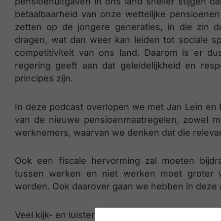
pensioenuitgaven in ons land sneller stijgen d
betaalbaarheid van onze wettelijke pensioenen
zetten op de jongere generaties, in die zin d
dragen, wat dan weer kan leiden tot sociale s
competitiviteit van ons land. Daarom is er d
regering geeft aan dat geleidelijkheid en res
principes zijn.
In deze podcast overlopen we met Jan Lein en 
van de nieuwe pensioenmaatregelen, zowel m.b
werknemers, waarvan we denken dat die relevant
Ook een fiscale hervorming zal moeten bijdra
tussen werken en niet werken moet groter w
worden. Ook daarover gaan we hebben in deze a
Veel kijk- en luisterplezier!