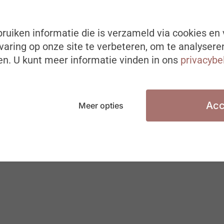
rd-de-wever-wat-moet-je-weten-als-hr/
ruiken informatie die is verzameld via cookies en 
aring op onze site te verbeteren, om te analysere
n. U kunt meer informatie vinden in ons
privacybe
Acc
Meer opties