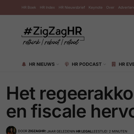
HR Boek
HR Index
HR Nieuwsbrief
Keynote
Over
Adverter
HR NIEUWS
HR PODCAST
HR EV
Het regeerakk
en fiscale her
DOOR
ZIGZAGHR
1 JAAR GELEDEN
IN
HR LEGAL
LEESTIJD: 2 MINUTEN