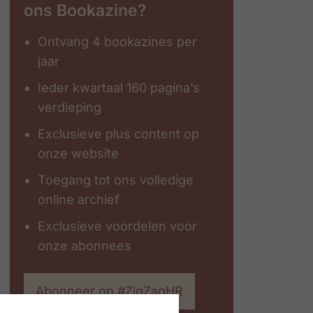
ons Bookazine?
Ontvang 4 bookazines per
jaar
Ieder kwartaal 160 pagina’s
verdieping
Exclusieve plus content op
onze website
Toegang tot ons volledige
online archief
Exclusieve voordelen voor
onze abonnees
Abonneer op #ZigZagHR