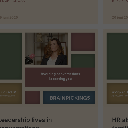
EKIJK PODCAST
BEKIJK 
9 juni 2026
26 juni 2
Leadership lives in
HR al