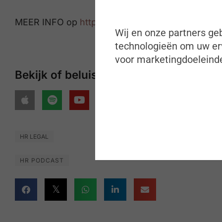
MEER INFO op
https://zigzaghr.be/regeerakkoo
Wij en onze partners geb
technologieën om uw erv
voor marketingdoeleinde
Bekijk of beluister onze podcasts op
HR LEGAL
HR PODCAST