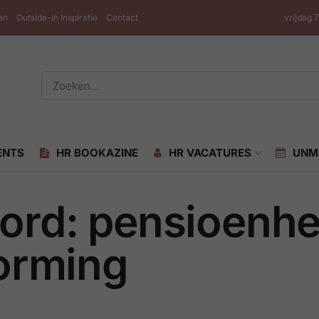
en
Outside-in Inspiratie
Contact
vrijdag 
ENTS
HR BOOKAZINE
HR VACATURES
UNM
oord: pensioenh
vorming