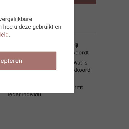
vergelijkbare
n hoe u deze gebruikt en
Ook interessant
leid
.
3 boeken om te lezen terwijl
ChatGPT je e-mails beantwoordt
epteren
#ZigZagHR Brainpickings: Wat is
de impact van het regeerakkoord
op jouw HR beleid?
Een inclusieve cultuur omarmt
ieder individu