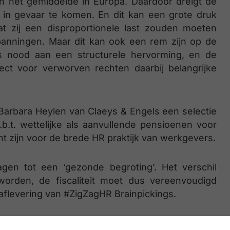
an het gemiddelde in Europa. Daardoor dreigt de
 in gevaar te komen. En dit kan een grote druk
at zij een disproportionele last zouden moeten
panningen. Maar dit kan ook een rem zijn op de
us nood aan een structurele hervorming, en de
pect voor verworven rechten daarbij belangrijke
Barbara Heylen van Claeys & Engels een selectie
.t. wettelijke als aanvullende pensioenen voor
 zijn voor de brede HR praktijk van werkgevers.
gen tot een ‘gezonde begroting’. Het verschil
orden, de fiscaliteit moet dus vereenvoudigd
flevering van #ZigZagHR Brainpickings.