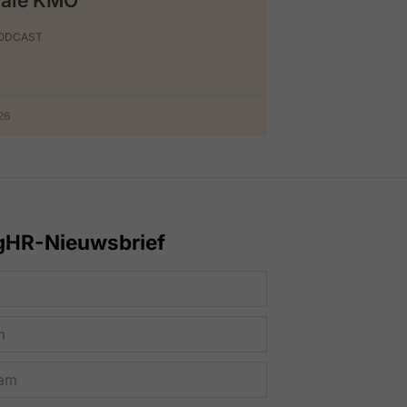
iale KMO
PODCAST
026
gHR-Nieuwsbrief